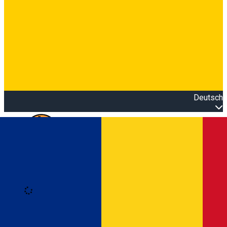
Deutsch
Open main menu
Loading
Anmeldung
Anmelden