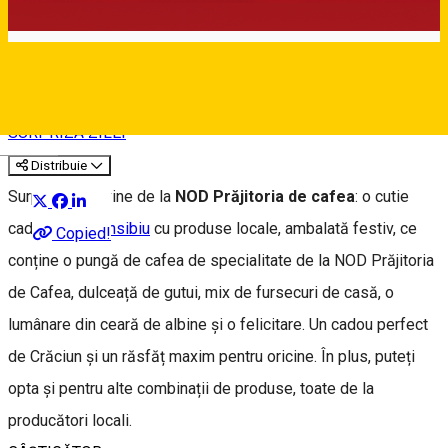
⭐ 2 DECEMBRIE
SURPRIZA ZILEI
Deutsch
Distribuie
Surpriza zilei vine de la
NOD Prăjitoria de cafea
: o cutie
cadou
#madeinsibiu
cu produse locale, ambalată festiv, ce
Copied!
conține o pungă de cafea de specialitate de la NOD Prăjitoria
de Cafea, dulceață de gutui, mix de fursecuri de casă, o
lumânare din ceară de albine și o felicitare. Un cadou perfect
de Crăciun și un răsfăț maxim pentru oricine. În plus, puteți
opta și pentru alte combinații de produse, toate de la
producători locali.