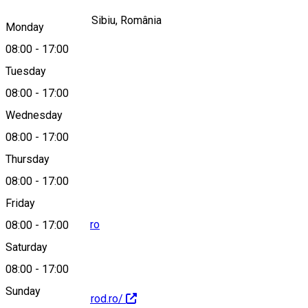
Strada Livezii 82, Sibiu, România
Monday
08:00
-
17:00
Tuesday
Map
08:00
-
17:00
Wednesday
08:00
-
17:00
+40745889332
Thursday
08:00
-
17:00
Friday
office@stelaprod.ro
08:00
-
17:00
Saturday
08:00
-
17:00
Sunday
http://www.stelaprod.ro/