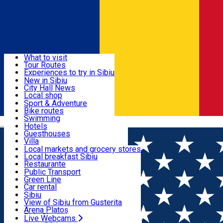
Sign In
Sign Up Free
Discover
What to visit
Tour Routes
Useful info
Experiences to try in Sibiu
Podcast
New in Sibiu
Culture
City Hall News
Activities & Adventure
Museums
Local shop
Churches
Sibiu artisans
Sport & Adventure
Parks, Zoo
Sibiul Verde
Bike routes
Accommodation
County of Sibiu
Public services
Swimming
Română
Education
Riding
Hotels
How do I get to Sibiu
Indoor activities
Guesthouses
Food, Drinks & Nightlife
Tourist Info
Loc de joacă indoor
Villa
Tour Guides
Loc de joacă outdoor
Hostels
Local markets and grocery stores
Guided tours
Ski
Motel
Local breakfast Sibiu
Transport & Parking
Publicații locale
Ice skating
Camping
Restaurante
Beauty salons
Yoga
Renting rooms
Pizza
Public Transport
Rooms for rent
Fast Food
Green Line
Live Webcams
Accommodation outside Sibiu
Coffee
Car rental
Sweets
Rent a bike
Sibiu
Pub, Bar
Scooter rentals
View of Sibiu from Gusterita
Night clubs
Taxi
Arena Platoș
Bakeries
Ride Sharing
Live Webcams
Home
Confectionary
StelaProd