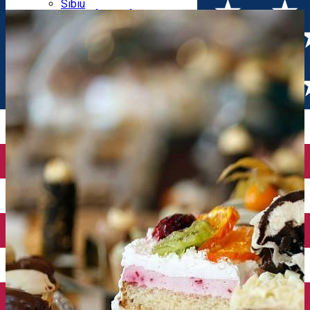
Parking tickets
Sibiu
Parking places
View of Sibiu from Gusterita
Electric vehicle charging points
Arena Platoș