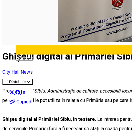
Ghișeul digital al Primăriei Sib
Deutsch
City Hall News
Distribuie
Proiectul
SALT Sibiu: Administrație de calitate, accesibilă locui
pe care sibienii le pot utiliza în relația cu Primăria sau pe care i
Copied!
Ghișeu digital al Primăriei Sibiu, în testare.
La intrarea pentru
de serviciile Primăriei fără a fi necesar să stați la coadă pentru