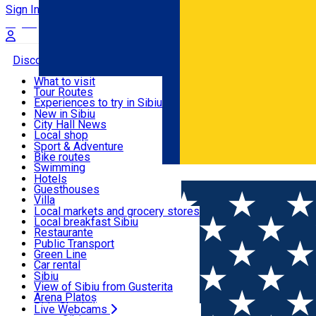
Sign In
Sign Up Free
Discover
What to visit
Tour Routes
Useful info
Experiences to try in Sibiu
Podcast
New in Sibiu
Culture
City Hall News
Activities & Adventure
Museums
Local shop
Churches
Sibiu artisans
Sport & Adventure
Parks, Zoo
Sibiul Verde
Bike routes
Accommodation
County of Sibiu
Public services
Swimming
Română
Education
Riding
Hotels
How do I get to Sibiu
Indoor activities
Guesthouses
Food, Drinks & Nightlife
Tourist Info
Loc de joacă indoor
Villa
Tour Guides
Loc de joacă outdoor
Hostels
Local markets and grocery stores
Guided tours
Ski
Motel
Local breakfast Sibiu
Transport & Parking
Publicații locale
Ice skating
Camping
Restaurante
Beauty salons
Yoga
Renting rooms
Pizza
Public Transport
Rooms for rent
Fast Food
Green Line
Live Webcams
Accommodation outside Sibiu
Coffee
Car rental
Sweets
Rent a bike
Sibiu
Pub, Bar
Scooter rentals
View of Sibiu from Gusterita
Night clubs
Taxi
Arena Platoș
Bakeries
Ride Sharing
Live Webcams
Home
City Hall News
Ghișeul digital al Primăriei Sibiu, î