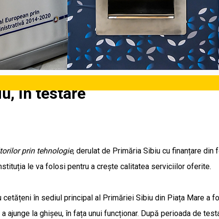
iu, în testare
torilor prin tehnologie
, derulat de Primăria Sibiu cu finanțare din
nstituția le va folosi pentru a crește calitatea serviciilor oferite.
 cetățeni în sediul principal al Primăriei Sibiu din Piața Mare a f
 a ajunge la ghișeu, în fața unui funcționar. După perioada de testa