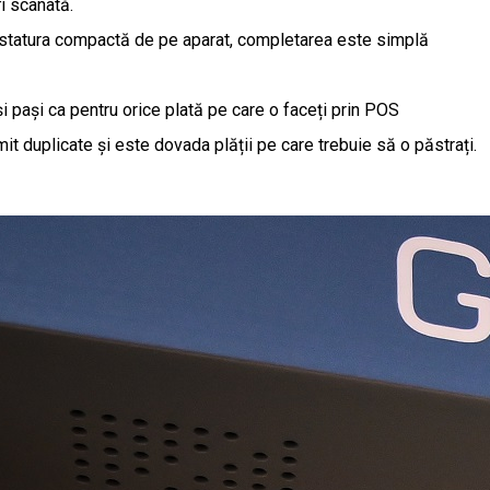
fi scanată.
 tastatura compactă de pe aparat, completarea este simplă
i pași ca pentru orice plată pe care o faceți prin POS
it duplicate și este dovada plății pe care trebuie să o păstrați.