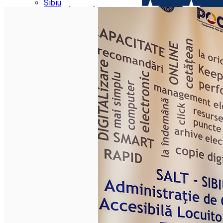
Parking tickets
Sibiu
Parking places
View of Sibiu from Gusterita
Electric vehicle charging points
Arena Platoș