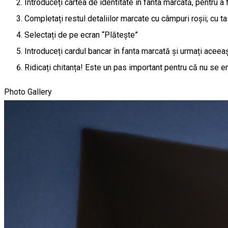
Introduceți cartea de identitate în fanta marcată, pentru a 
Completați restul detaliilor marcate cu câmpuri roșii; cu
Selectați de pe ecran “Plătește”
Introduceți cardul bancar în fanta marcată și urmați aceeaș
Ridicați chitanța! Este un pas important pentru că nu se em
Photo Gallery