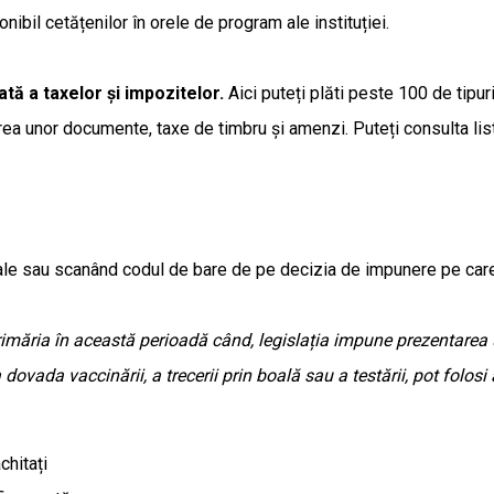
nibil cetățenilor în orele de program ale instituției.
ă a taxelor și impozitelor.
Aici puteți plăti peste 100 de tipu
rea unor documente, taxe de timbru și amenzi. Puteți consulta list
e sau scanând codul de bare de pe decizia de impunere pe care o
imăria în această perioadă când, legislația impune prezentarea unu
a dovada vaccinării, a trecerii prin boală sau a testării, pot folos
chitați