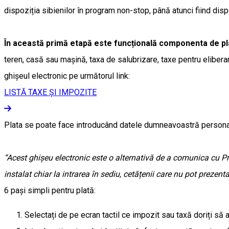
dispoziția sibienilor în program non-stop, până atunci fiind dispo
În această primă etapă este funcțională componenta de plat
teren, casă sau mașină, taxa de salubrizare, taxe pentru elibera
ghișeul electronic pe următorul link:
LISTĂ TAXE ȘI IMPOZITE
Plata se poate face introducând datele dumneavoastră personal
“Acest ghișeu electronic este o alternativă de a comunica cu Pr
instalat chiar la intrarea în sediu, cetățenii care nu pot prezent
6 pași simpli pentru plată:
Selectați de pe ecran tactil ce impozit sau taxă doriți să a