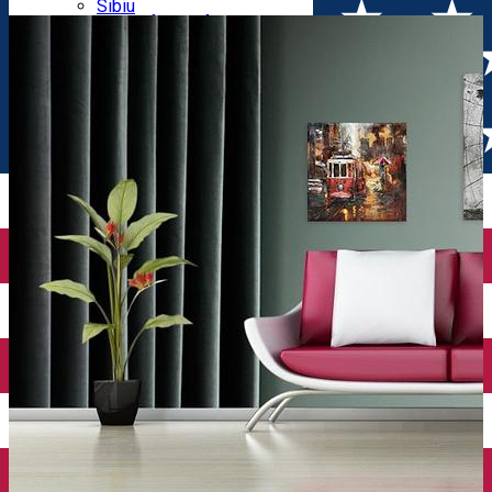
Parking tickets
Sibiu
Parking places
View of Sibiu from Gusterita
Electric vehicle charging points
Arena Platoș