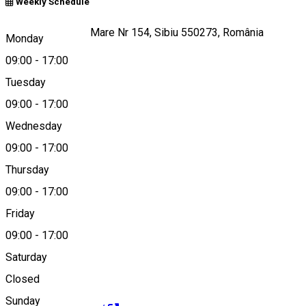
Weekly Schedule
Strada Ștefan cel Mare Nr 154, Sibiu 550273, România
Monday
09:00
-
17:00
Tuesday
Map
09:00
-
17:00
Wednesday
09:00
-
17:00
0722222061
Thursday
09:00
-
17:00
Friday
office@joyard.ro
09:00
-
17:00
Saturday
Closed
Sunday