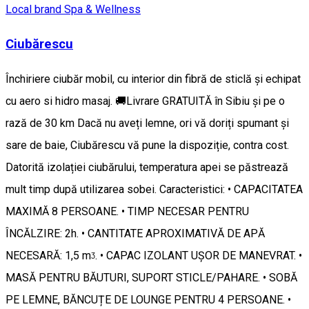
Local brand
Spa & Wellness
Ciubărescu
Închiriere ciubăr mobil, cu interior din fibră de sticlă și echipat
cu aero si hidro masaj. 🚚Livrare GRATUITĂ în Sibiu și pe o
rază de 30 km Dacă nu aveți lemne, ori vă doriți spumant și
sare de baie, Ciubărescu vă pune la dispoziție, contra cost.
Datorită izolației ciubărului, temperatura apei se păstrează
mult timp după utilizarea sobei. Caracteristici: • CAPACITATEA
MAXIMĂ 8 PERSOANE. • TIMP NECESAR PENTRU
ÎNCĂLZIRE: 2h. • CANTITATE APROXIMATIVĂ DE APĂ
NECESARĂ: 1,5 mᶾ. • CAPAC IZOLANT UȘOR DE MANEVRAT. •
MASĂ PENTRU BĂUTURI, SUPORT STICLE/PAHARE. • SOBĂ
PE LEMNE, BĂNCUȚE DE LOUNGE PENTRU 4 PERSOANE. •