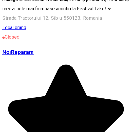
creezi cele mai frumoase amintiri la Festival Lake! 🎉
Strada Tractorului 12, Sibiu 550123, Romania
Local brand
Closed
NoiReparam