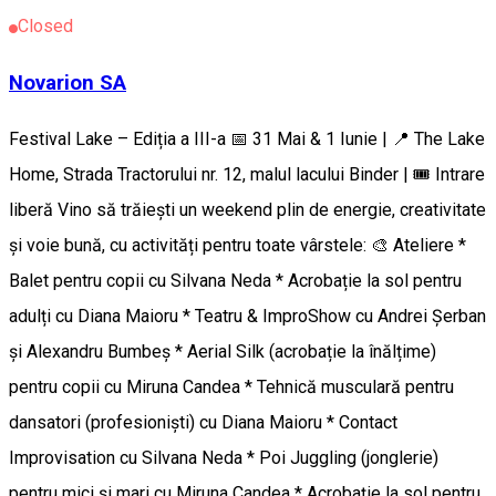
Closed
Novarion SA
Festival Lake – Ediția a III-a 📅 31 Mai & 1 Iunie | 📍 The Lake
Home, Strada Tractorului nr. 12, malul lacului Binder | 🎟️ Intrare
liberă Vino să trăiești un weekend plin de energie, creativitate
și voie bună, cu activități pentru toate vârstele: 🎨 Ateliere *
Balet pentru copii cu Silvana Neda * Acrobație la sol pentru
adulți cu Diana Maioru * Teatru & ImproShow cu Andrei Șerban
și Alexandru Bumbeș * Aerial Silk (acrobație la înălțime)
pentru copii cu Miruna Candea * Tehnică musculară pentru
dansatori (profesioniști) cu Diana Maioru * Contact
Improvisation cu Silvana Neda * Poi Juggling (jonglerie)
pentru mici și mari cu Miruna Candea * Acrobație la sol pentru