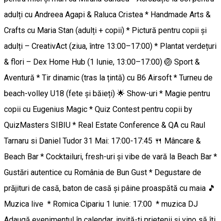
adulți cu Andreea Agapi & Raluca Cristea * Handmade Arts &
Crafts cu Maria Stan (adulți + copii) * Pictură pentru copii și
adulți – CreativAct (ziua, între 13:00–17:00) * Plantat verdețuri
& flori – Dex Home Hub (1 Iunie, 13:00–17:00) 🏐 Sport &
Aventură * Tir dinamic (tras la țintă) cu B6 Airsoft * Turneu de
beach-volley U18 (fete și băieți) 🌟 Show-uri * Magie pentru
copii cu Eugenius Magic * Quiz Contest pentru copii by
QuizMasters SIBIU * Real Estate Conference & QA cu Raul
Tarnaru si Daniel Tudor 31 Mai: 17:00-17:45 🍴 Mâncare &
Beach Bar * Cocktailuri, fresh-uri și vibe de vară la Beach Bar *
Gustări autentice cu România de Bun Gust * Degustare de
prăjituri de casă, baton de casă și pâine proaspătă cu maia 🎵
Muzica live * Romica Cipariu 1 Iunie: 17:00 * muzica DJ
Adaugă evenimentul în calendar, invită-ți prietenii și vino să îți