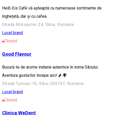
Heiß-Eis Cafè vă așteaptă cu numeroase sortimente de
înghețată, dar și cu cafea.
Strada Mitropoliei 24, Sibiu, România
Local brand
Closed
Good Flavour
Bucură-te de arome indiene autentice în inima Sibiului.
Aventura gusturilor începe aici! 🌶️ 🌍
Strada Turnului 16, Sibiu 550197, Romania
Local brand
Closed
Clinica WeDent