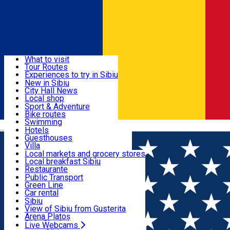
Sign In
Sign Up Free
Discover
What to visit
Tour Routes
Useful info
Experiences to try in Sibiu
Podcast
New in Sibiu
Culture
City Hall News
Activities & Adventure
Museums
Local shop
Churches
Sibiu artisans
Sport & Adventure
Parks, Zoo
Sibiul Verde
Bike routes
Accommodation
County of Sibiu
Public services
Swimming
Română
Education
Riding
Hotels
How do I get to Sibiu
Indoor activities
Guesthouses
Food, Drinks & Nightlife
Tourist Info
Loc de joacă indoor
Villa
Tour Guides
Loc de joacă outdoor
Hostels
Local markets and grocery stores
Guided tours
Ski
Motel
Local breakfast Sibiu
Transport & Parking
Publicații locale
Ice skating
Camping
Restaurante
Beauty salons
Yoga
Renting rooms
Pizza
Public Transport
Rooms for rent
Fast Food
Green Line
Live Webcams
Accommodation outside Sibiu
Coffee
Car rental
Sweets
Rent a bike
Sibiu
Pub, Bar
Scooter rentals
View of Sibiu from Gusterita
Night clubs
Taxi
Arena Platoș
Bakeries
Ride Sharing
Live Webcams
Home
Local brand
Joyard - Boutique of Joy