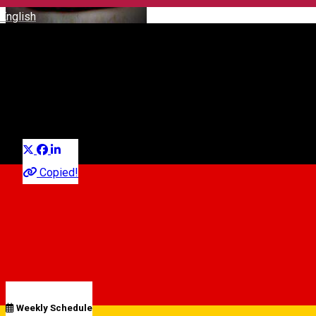
English
Misam
Confectionary
Distribuie
Copied!
09:00 - 13:00
Open
Schedule
Weekly Schedule