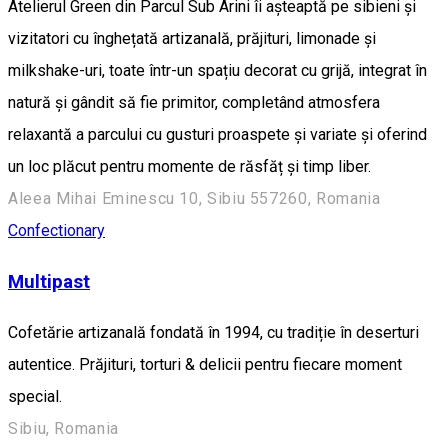
Atelierul Green din Parcul Sub Arini îi așteaptă pe sibieni și
vizitatori cu înghețată artizanală, prăjituri, limonade și
milkshake-uri, toate într-un spațiu decorat cu grijă, integrat în
natură și gândit să fie primitor, completând atmosfera
relaxantă a parcului cu gusturi proaspete și variate și oferind
un loc plăcut pentru momente de răsfăț și timp liber.
Aleea Mihai Eminescu 10, Sibiu 557260, Romania
Confectionary
Multipast
Cofetărie artizanală fondată în 1994, cu tradiție în deserturi
autentice. Prăjituri, torturi & delicii pentru fiecare moment
special.
Sibiu, Romania