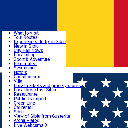
Sign In
Sign Up Free
Discover
What to visit
Tour Routes
Useful info
Experiences to try in Sibiu
Podcast
New in Sibiu
Culture
City Hall News
Activities & Adventure
Museums
Local shop
Churches
Sibiu artisans
Sport & Adventure
Parks, Zoo
Sibiul Verde
Bike routes
Accommodation
County of Sibiu
Public services
Swimming
Română
Education
Riding
Hotels
How do I get to Sibiu
Indoor activities
Guesthouses
Food, Drinks & Nightlife
Tourist Info
Loc de joacă indoor
Villa
Tour Guides
Loc de joacă outdoor
Hostels
Local markets and grocery stores
Guided tours
Ski
Motel
Local breakfast Sibiu
Transport & Parking
Publicații locale
Ice skating
Camping
Restaurante
Beauty salons
Yoga
Renting rooms
Pizza
Public Transport
Rooms for rent
Fast Food
Green Line
Live Webcams
Accommodation outside Sibiu
Coffee
Car rental
Sweets
Rent a bike
Sibiu
Pub, Bar
Scooter rentals
View of Sibiu from Gusterita
Night clubs
Taxi
Arena Platoș
Bakeries
Ride Sharing
Live Webcams
Home
Confectionary
Misam