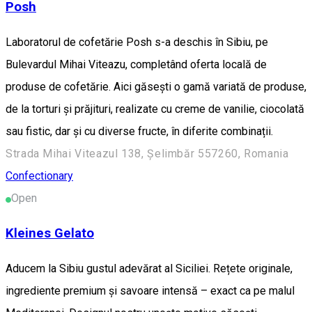
Posh
Laboratorul de cofetărie Posh s-a deschis în Sibiu, pe
Bulevardul Mihai Viteazu, completând oferta locală de
produse de cofetărie. Aici găsești o gamă variată de produse,
de la torturi și prăjituri, realizate cu creme de vanilie, ciocolată
sau fistic, dar și cu diverse fructe, în diferite combinații.
Strada Mihai Viteazul 138, Șelimbăr 557260, Romania
Confectionary
Open
Kleines Gelato
Aducem la Sibiu gustul adevărat al Siciliei. Rețete originale,
ingrediente premium și savoare intensă – exact ca pe malul