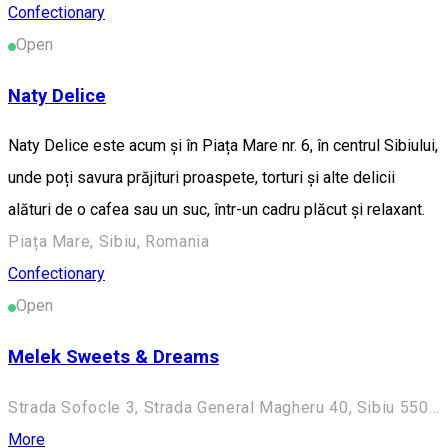
Confectionary
Open
Naty Delice
Naty Delice este acum și în Piața Mare nr. 6, în centrul Sibiului,
unde poți savura prăjituri proaspete, torturi și alte delicii
alături de o cafea sau un suc, într-un cadru plăcut și relaxant.
Piața Mare, Sibiu, Romania
Confectionary
Open
Melek Sweets & Dreams
Strada Sofocle 3, Strada General Magheru 40, Sibiu 550094, Romania
More