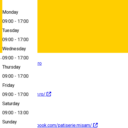
Marasesti, nr.9, Sibiu, Romania, 550337
Monday
09:00
-
17:00
Tuesday
Map
09:00
-
17:00
Wednesday
Deutsch
09:00
-
17:00
comenzi@misam.ro
Thursday
09:00
-
17:00
Friday
http://www.misam.ro/
09:00
-
17:00
Saturday
09:00
-
13:00
Sunday
https://www.facebook.com/patiserie.misam/