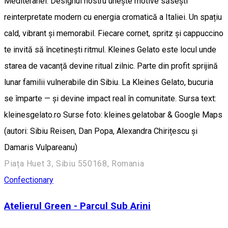
Mediteranei. Designul nostru unește motive săsești
reinterpretate modern cu energia cromatică a Italiei. Un spațiu
cald, vibrant și memorabil. Fiecare cornet, spritz și cappuccino
te invită să încetinești ritmul. Kleines Gelato este locul unde
starea de vacanță devine ritual zilnic. Parte din profit sprijină
lunar familii vulnerabile din Sibiu. La Kleines Gelato, bucuria
se împarte — și devine impact real în comunitate. Sursa text:
kleinesgelato.ro Surse foto: kleines.gelatobar & Google Maps
(autori: Sibiu Reisen, Dan Popa, Alexandra Chirițescu și
Damaris Vulpareanu)
Piața Huet 3, Sibiu 550168, Romania
Confectionary
Atelierul Green - Parcul Sub Arini