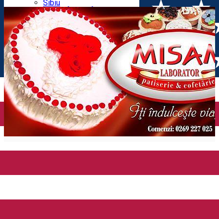
Parking tickets
Sibiu
Parking places
View of Sibiu from Gusterita
Electric vehicle charging points
Arena Platoș