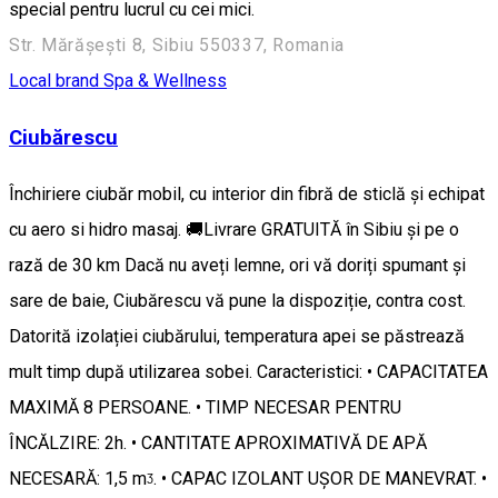
special pentru lucrul cu cei mici.
Str. Mărășești 8, Sibiu 550337, Romania
Local brand
Spa & Wellness
Ciubărescu
Închiriere ciubăr mobil, cu interior din fibră de sticlă și echipat
cu aero si hidro masaj. 🚚Livrare GRATUITĂ în Sibiu și pe o
rază de 30 km Dacă nu aveți lemne, ori vă doriți spumant și
sare de baie, Ciubărescu vă pune la dispoziție, contra cost.
Datorită izolației ciubărului, temperatura apei se păstrează
mult timp după utilizarea sobei. Caracteristici: • CAPACITATEA
MAXIMĂ 8 PERSOANE. • TIMP NECESAR PENTRU
ÎNCĂLZIRE: 2h. • CANTITATE APROXIMATIVĂ DE APĂ
NECESARĂ: 1,5 mᶾ. • CAPAC IZOLANT UȘOR DE MANEVRAT. •