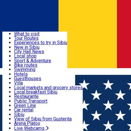
Sign In
Sign Up Free
Discover
What to visit
Tour Routes
Useful info
Experiences to try in Sibiu
Podcast
New in Sibiu
Culture
City Hall News
Activities & Adventure
Museums
Local shop
Churches
Sibiu artisans
Sport & Adventure
Parks, Zoo
Sibiul Verde
Bike routes
Accommodation
County of Sibiu
Public services
Swimming
Română
Education
Riding
Hotels
How do I get to Sibiu
Indoor activities
Guesthouses
Food, Drinks & Nightlife
Tourist Info
Loc de joacă indoor
Villa
Tour Guides
Loc de joacă outdoor
Hostels
Local markets and grocery stores
Guided tours
Ski
Motel
Local breakfast Sibiu
Transport & Parking
Publicații locale
Ice skating
Camping
Restaurante
Beauty salons
Yoga
Renting rooms
Pizza
Public Transport
Rooms for rent
Fast Food
Green Line
Live Webcams
Accommodation outside Sibiu
Coffee
Car rental
Sweets
Rent a bike
Sibiu
Pub, Bar
Scooter rentals
View of Sibiu from Gusterita
Night clubs
Taxi
Arena Platoș
Bakeries
Ride Sharing
Live Webcams
Home
Local brand
Miere cu bucurie