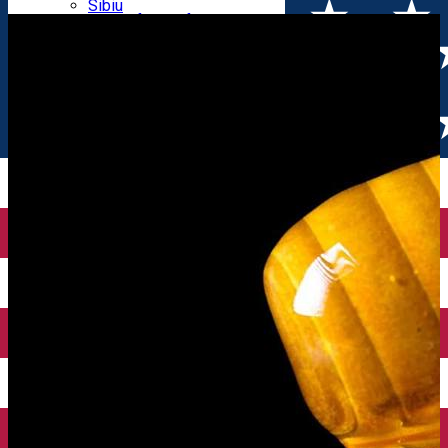
Parking tickets
Sibiu
Parking places
View of Sibiu from Gusterita
Electric vehicle charging points
Arena Platoș