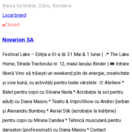
Aleea Șelimbăr, Sibiu, România
Local brand
Closed
Novarion SA
Festival Lake – Ediția a III-a 📅 31 Mai & 1 Iunie | 📍 The Lake
Home, Strada Tractorului nr. 12, malul lacului Binder | 🎟️ Intrare
liberă Vino să trăiești un weekend plin de energie, creativitate
și voie bună, cu activități pentru toate vârstele: 🎨 Ateliere *
Balet pentru copii cu Silvana Neda * Acrobație la sol pentru
adulți cu Diana Maioru * Teatru & ImproShow cu Andrei Șerban
și Alexandru Bumbeș * Aerial Silk (acrobație la înălțime)
pentru copii cu Miruna Candea * Tehnică musculară pentru
dansatori (profesioniști) cu Diana Maioru * Contact