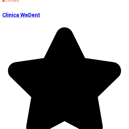
Closed
Clinica WeDent