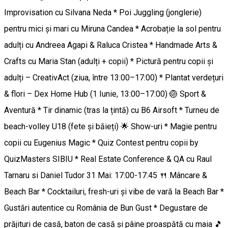
Improvisation cu Silvana Neda * Poi Juggling (jonglerie)
pentru mici și mari cu Miruna Candea * Acrobație la sol pentru
adulți cu Andreea Agapi & Raluca Cristea * Handmade Arts &
Crafts cu Maria Stan (adulți + copii) * Pictură pentru copii și
adulți – CreativAct (ziua, între 13:00–17:00) * Plantat verdețuri
& flori – Dex Home Hub (1 Iunie, 13:00–17:00) 🏐 Sport &
Aventură * Tir dinamic (tras la țintă) cu B6 Airsoft * Turneu de
beach-volley U18 (fete și băieți) 🌟 Show-uri * Magie pentru
copii cu Eugenius Magic * Quiz Contest pentru copii by
QuizMasters SIBIU * Real Estate Conference & QA cu Raul
Tarnaru si Daniel Tudor 31 Mai: 17:00-17:45 🍴 Mâncare &
Beach Bar * Cocktailuri, fresh-uri și vibe de vară la Beach Bar *
Gustări autentice cu România de Bun Gust * Degustare de
prăjituri de casă, baton de casă și pâine proaspătă cu maia 🎵