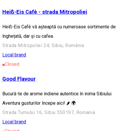
Heiß-Eis Cafè - strada Mitropoliei
Heiß-Eis Cafè vă așteaptă cu numeroase sortimente de
înghețată, dar și cu cafea.
Strada Mitropoliei 24, Sibiu, România
Local brand
Closed
Good Flavour
Bucură-te de arome indiene autentice în inima Sibiului.
Aventura gusturilor începe aici! 🌶️ 🌍
Strada Turnului 16, Sibiu 550197, Romania
Local brand