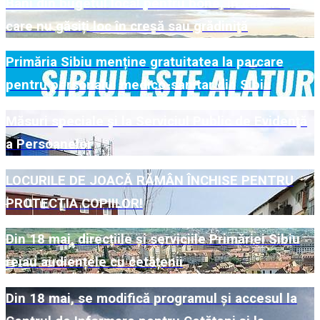
Bani din bugetul local pentru bone, în cazul în
care nu găsiți loc în creșă sau grădiniță
Primăria Sibiu menține gratuitatea la parcare
pentru personalul medico-sanitar din Sibiu
Măsuri speciale și la Serviciul Public de Evidență
a Persoanelor
LOCURILE DE JOACĂ RĂMÂN ÎNCHISE PENTRU
PROTECȚIA COPIILOR!
Din 18 mai, direcțiile și serviciile Primăriei Sibiu
reiau audiențele cu cetățenii
Din 18 mai, se modifică programul și accesul la