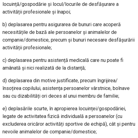
locuință/gospodărie și locul/locurile de desfășurare a
activității profesionale și înapoi;
b) deplasarea pentru asigurarea de bunuri care acoperă
necesitățile de bază ale persoanelor și animalelor de
companie/domestice, precum și bunuri necesare desfășurării
activității profesionale;
c) deplasarea pentru asistență medicală care nu poate fi
amânată și nici realizată de la distanță;
d) deplasarea din motive justificate, precum îngrijirea/
însoțirea copilului, asistența persoanelor vârstnice, bolnave
sau cu dizabilități ori deces al unui membru de familie;
e) deplasările scurte, în apropierea locuinței/gospodăriei,
legate de activitatea fizică individuală a persoanelor (cu
excluderea oricăror activități sportive de echipă), cât și pentru
nevoile animalelor de companie/domestice;