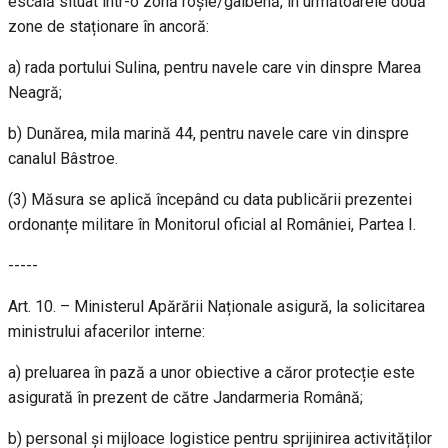
escală situat într-o zonă roșie/galbenă, în următoarele două
zone de staționare în ancoră:
a) rada portului Sulina, pentru navele care vin dinspre Marea
Neagră;
b) Dunărea, mila marină 44, pentru navele care vin dinspre
canalul Bâstroe.
(3) Măsura se aplică începând cu data publicării prezentei
ordonanțe militare în Monitorul oficial al României, Partea I.
-----
Art. 10. – Ministerul Apărării Naționale asigură, la solicitarea
ministrului afacerilor interne:
a) preluarea în pază a unor obiective a căror protecție este
asigurată în prezent de către Jandarmeria Română;
b) personal și mijloace logistice pentru sprijinirea activităților