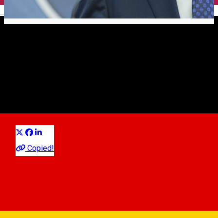
English
Military Ordinance of March
25: What is forbidden to
citizens?
Public Interest Information
Distribuie
sursa: Digi24.ro
Copied!
Persoanele în vârstă de peste 65 de ani, considerate cele
mai vulnerabile în fața pandemiei de coronavirus, trebuie să
stea în casă pentru a se proteja. Vor avea însă voie să iasă
din casă între orele 11.00 și 13.00, pentru cumpărături sau
asistență medicală. Excepție fac cei care sunt încă angajați
sau desfășoară activități agricole, a spus ministrul de Interne,