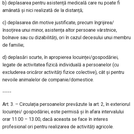
b) deplasarea pentru asistență medicală care nu poate fi
amânată și nici realizată de la distanță;
c) deplasarea din motive justificate, precum îngrijirea/
însoțirea unui minor, asistența altor persoane vârstnice,
bolnave sau cu dizabilități, ori în cazul decesului unui membru
de familie;
d) deplasări scurte, în apropierea locuinței/gospodăriei,
legate de activitatea fizică individuală a persoanelor (cu
excluderea oricăror activități fizice colective), cât și pentru
nevoile animalelor de companie/domestice.
-----
Art. 3. – Circulația persoanelor prevăzute la art. 2, în exteriorul
locuinței/ gospodăriei, este permisă și în afara intervalului
orar 11.00 – 13.00, dacă aceasta se face în interes
profesional ori pentru realizarea de activități agricole.