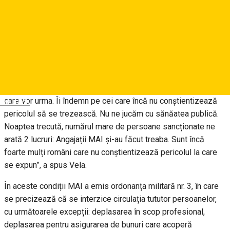
Marcel Vela.
ACTUALIZARE. Ordonanţa Militară nr.3 privind măsuri de
prevenire a răspândirii COVID-19 a fost publicată, în noaptea
de marţi spre miercuri, în Monitorul Oficial, Partea I, astfel că
prevederile ei au intrat în vigoare.
„Comportamentul nostru, al tuturor, va face diferența în zilele
care vor urma. Îi îndemn pe cei care încă nu conștientizează
Deutsch
pericolul să se trezească. Nu ne jucăm cu sănăatea publică.
Noaptea trecută, numărul mare de persoane sancționate ne
arată 2 lucruri: Angajații MAI și-au făcut treaba. Sunt încă
foarte mulți români care nu conștientizează pericolul la care
se expun”, a spus Vela.
În aceste condiții MAI a emis ordonanța militară nr. 3, în care
se precizează că se interzice circulația tututor persoanelor,
cu următoarele excepții: deplasarea în scop profesional,
deplasarea pentru asigurarea de bunuri care acoperă