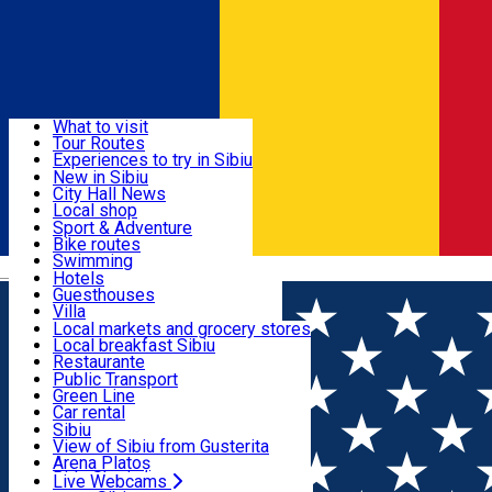
Sign In
Sign Up Free
Discover
What to visit
Tour Routes
Useful info
Experiences to try in Sibiu
Podcast
New in Sibiu
Culture
City Hall News
Activities & Adventure
Museums
Local shop
Churches
Sibiu artisans
Sport & Adventure
Parks, Zoo
Sibiul Verde
Bike routes
Accommodation
County of Sibiu
Public services
Swimming
Română
Education
Riding
Hotels
How do I get to Sibiu
Indoor activities
Guesthouses
Food, Drinks & Nightlife
Tourist Info
Loc de joacă indoor
Villa
Tour Guides
Loc de joacă outdoor
Hostels
Local markets and grocery stores
Guided tours
Ski
Motel
Local breakfast Sibiu
Transport & Parking
Publicații locale
Ice skating
Camping
Restaurante
Beauty salons
Yoga
Renting rooms
Pizza
Public Transport
Rooms for rent
Fast Food
Green Line
Live Webcams
Accommodation outside Sibiu
Coffee
Car rental
Sweets
Rent a bike
Sibiu
Pub, Bar
Scooter rentals
View of Sibiu from Gusterita
Night clubs
Taxi
Arena Platoș
Bakeries
Ride Sharing
Live Webcams
Home
Public Interest Information
Military Ordinance of