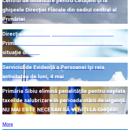
Centrul de Informare pentru Cetățeni și la
ghișeele Direcției Fiscale din sediul central al
Primăriei
Direcția de Asistență Socială din subordinea
Primăriei Sibiu este alături de sibieni în această
situație dificilă
Serviciul de Evidență a Persoanei își reia
activitatea de luni, 4 mai
Primăria Sibiu elimină penalitățile pentru neplata
taxei de salubrizare în perioada stării de urgență.
NU MAI ESTE NECESAR SĂ VENIȚI LA GHIȘEE!
More