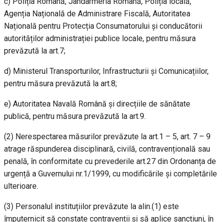
c) Poliția Română, Jandarmeria Română, Poliția locală,
Agenția Națională de Administrare Fiscală, Autoritatea
Națională pentru Protecția Consumatorului și conducătorii
autorităților administrației publice locale, pentru măsura
prevăzută la art.7;
d) Ministerul Transporturilor, Infrastructurii și Comunicațiilor,
pentru măsura prevăzută la art.8;
e) Autoritatea Navală Română și direcțiile de sănătate
publică, pentru măsura prevăzută la art.9.
(2) Nerespectarea măsurilor prevăzute la art.1 – 5, art. 7 – 9
atrage răspunderea disciplinară, civilă, contravențională sau
penală, în conformitate cu prevederile art.27 din Ordonanța de
urgență a Guvernului nr.1/1999, cu modificările și completările
ulterioare.
(3) Personalul instituțiilor prevăzute la alin.(1) este
împuternicit să constate contravenții și să aplice sancțiuni, în