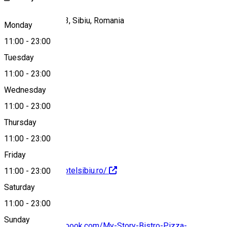
Școala de Înot 1-3, Sibiu, Romania
Monday
11:00
-
23:00
Tuesday
Map
11:00
-
23:00
Wednesday
11:00
-
23:00
+40735400112
Thursday
11:00
-
23:00
Friday
http://www.parchotelsibiu.ro/
11:00
-
23:00
Saturday
11:00
-
23:00
Sunday
https://www.facebook.com/My-Story-Bistro-Pizza-