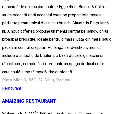
deschisă de echipa din spatele Eggcellent Brunch & Coffee,
iar de această dată accentul cade pe preparatele rapide,
perfecte pentru micul dejun sau brunch. Situată în Piața Mică
nr. 3, noua cafenea propune un meniu centrat pe sandwich-uri
proaspăt pregătite, ideale pentru o masă luată din mers sau o
pauză în centrul orașului. Pe lângă sandwich-uri, meniul
include o selecție de băuturi pe bază de cafea, matcha și
răcoritoare, completând oferta într-un spațiu dedicat celor
care caută o masă rapidă, dar gustoasă.
Piața Mică 3, 550182 Sibiu, Romania
Restaurant
AMAIZING RESTAURANT
Welcome to A-MAÍZ-ING – Latin American Flavours, your