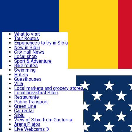
Sign In
Sign Up Free
Discover
What to visit
Tour Routes
Useful info
Experiences to try in Sibiu
Podcast
New in Sibiu
Culture
City Hall News
Activities & Adventure
Museums
Local shop
Churches
Sibiu artisans
Sport & Adventure
Parks, Zoo
Sibiul Verde
Bike routes
Accommodation
County of Sibiu
Public services
Swimming
Română
Education
Riding
Hotels
How do I get to Sibiu
Indoor activities
Guesthouses
Food, Drinks & Nightlife
Tourist Info
Loc de joacă indoor
Villa
Tour Guides
Loc de joacă outdoor
Hostels
Local markets and grocery stores
Guided tours
Ski
Motel
Local breakfast Sibiu
Transport & Parking
Publicații locale
Ice skating
Camping
Restaurante
Beauty salons
Yoga
Renting rooms
Pizza
Public Transport
Rooms for rent
Fast Food
Green Line
Live Webcams
Accommodation outside Sibiu
Coffee
Car rental
Sweets
Rent a bike
Sibiu
Pub, Bar
Scooter rentals
View of Sibiu from Gusterita
Night clubs
Taxi
Arena Platoș
Bakeries
Ride Sharing
Live Webcams
Home
Places
My Story - Bistro & Pizza