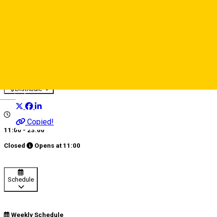
My Story - Bistro & Pizza
Pizza place
Restaurant
Distribuie
Deutsch
Copied!
11:00 - 23:00
Closed
Opens at
11:00
Schedule
Weekly Schedule