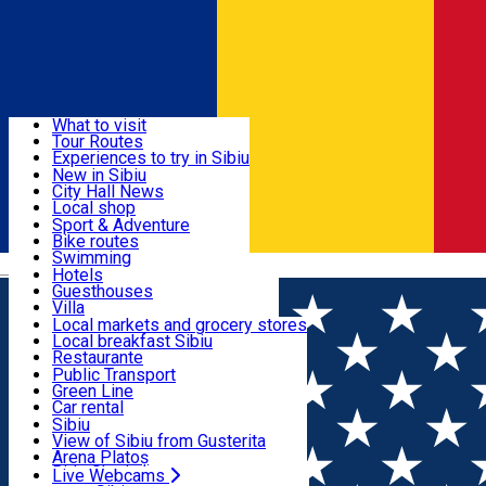
Sign In
Sign Up Free
Discover
What to visit
Tour Routes
Useful info
Experiences to try in Sibiu
Podcast
New in Sibiu
Culture
City Hall News
Activities & Adventure
Museums
Local shop
Churches
Sibiu artisans
Sport & Adventure
Parks, Zoo
Sibiul Verde
Bike routes
Accommodation
County of Sibiu
Public services
Swimming
Română
Education
Riding
Hotels
How do I get to Sibiu
Indoor activities
Guesthouses
Food, Drinks & Nightlife
Tourist Info
Loc de joacă indoor
Villa
Tour Guides
Loc de joacă outdoor
Hostels
Local markets and grocery stores
Guided tours
Ski
Motel
Local breakfast Sibiu
Transport & Parking
Publicații locale
Ice skating
Camping
Restaurante
Beauty salons
Yoga
Renting rooms
Pizza
Public Transport
Rooms for rent
Fast Food
Green Line
Live Webcams
Accommodation outside Sibiu
Coffee
Car rental
Sweets
Rent a bike
Sibiu
Pub, Bar
Scooter rentals
View of Sibiu from Gusterita
Night clubs
Taxi
Arena Platoș
Bakeries
Ride Sharing
Live Webcams
Home
Indoor playground
Opper for Kids