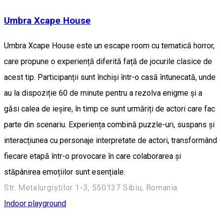
Umbra Xcape House
Umbra Xcape House este un escape room cu tematică horror,
care propune o experiență diferită față de jocurile clasice de
acest tip. Participanții sunt închiși într-o casă întunecată, unde
au la dispoziție 60 de minute pentru a rezolva enigme și a
găsi calea de ieșire, în timp ce sunt urmăriți de actori care fac
parte din scenariu. Experiența combină puzzle-uri, suspans și
interacțiunea cu personaje interpretate de actori, transformând
fiecare etapă într-o provocare în care colaborarea și
stăpânirea emoțiilor sunt esențiale.
Str. Metalurgiștilor 1-3, 550137 Sibiu, Romania
Indoor playground