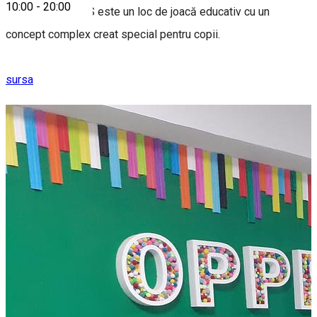
10:00
-
20:00
OPPER FOR KIDS este un loc de joacă educativ cu un
concept complex creat special pentru copii.
sursa