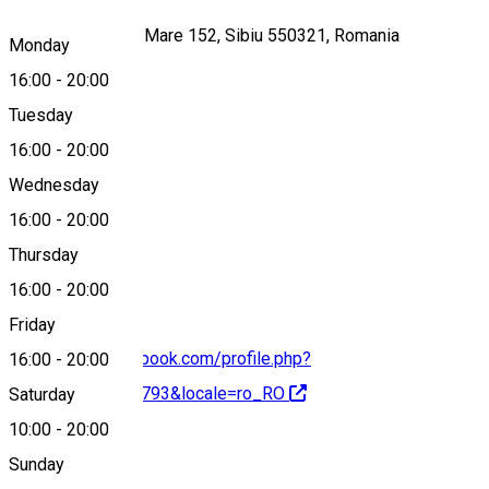
Strada Ștefan cel Mare 152, Sibiu 550321, Romania
Monday
16:00
-
20:00
Tuesday
Map
16:00
-
20:00
Wednesday
16:00
-
20:00
0722112721
Thursday
16:00
-
20:00
Friday
https://www.facebook.com/profile.php?
16:00
-
20:00
id=61554870501793&locale=ro_RO
Saturday
10:00
-
20:00
About
Sunday