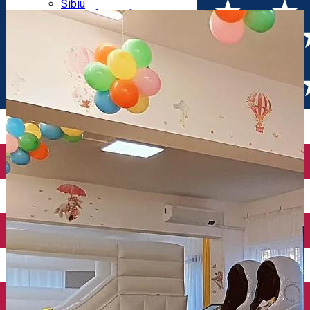
Parking tickets
Sibiu
Parking places
View of Sibiu from Gusterita
Electric vehicle charging points
Arena Platoș