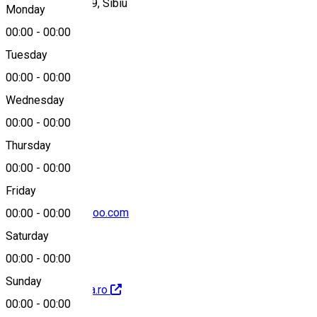
Calea Șurii Mici 39, Sibiu
Monday
00:00
-
00:00
Tuesday
Map
00:00
-
00:00
Wednesday
00:00
-
00:00
0040269220217
Thursday
00:00
-
00:00
Friday
pamira.tenis@yahoo.com
00:00
-
00:00
Saturday
00:00
-
00:00
Sunday
http://www.pamira.ro
00:00
-
00:00