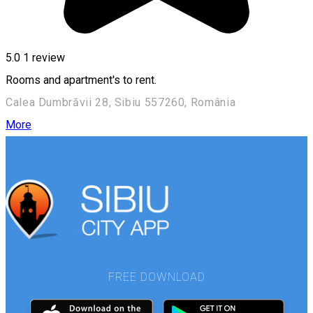
5.0
1 review
Rooms and apartment's to rent.
Calea Dumbrăvii 28, Sibiu 557260, România
More
FREE DOWNLOAD