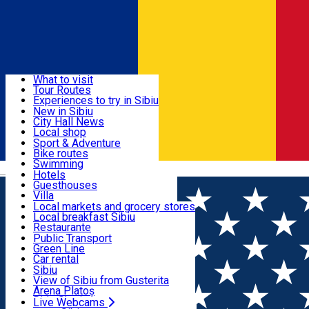
Sign In
Sign Up Free
Discover
What to visit
Tour Routes
Useful info
Experiences to try in Sibiu
Podcast
New in Sibiu
Culture
City Hall News
Activities & Adventure
Museums
Local shop
Churches
Sibiu artisans
Sport & Adventure
Parks, Zoo
Sibiul Verde
Bike routes
Accommodation
County of Sibiu
Public services
Swimming
Română
Education
Riding
Hotels
How do I get to Sibiu
Indoor activities
Guesthouses
Food, Drinks & Nightlife
Tourist Info
Loc de joacă indoor
Villa
Tour Guides
Loc de joacă outdoor
Hostels
Local markets and grocery stores
Guided tours
Ski
Motel
Local breakfast Sibiu
Transport & Parking
Publicații locale
Ice skating
Camping
Restaurante
Beauty salons
Yoga
Renting rooms
Pizza
Public Transport
Rooms for rent
Fast Food
Green Line
Live Webcams
Accommodation outside Sibiu
Coffee
Car rental
Sweets
Rent a bike
Sibiu
Pub, Bar
Scooter rentals
View of Sibiu from Gusterita
Night clubs
Taxi
Arena Platoș
Bakeries
Ride Sharing
Live Webcams
Home
Hotel
Pamira Hotel **