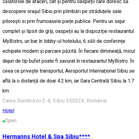
călătoriile de afaceri, cât și pentru oaspeții care doresc să
descopere orașul Sibiu prin plimbări pe străduțele sale
pitorești si prin frumoasele piețe publice. Pentru un sejur
complet și lipsit de griji, oaspeții au la dispoziție restaurantul
MyBistro, un bar în lobby-ul hotelului, 6 săli de conferințe
echipate modern și parcare păzită. În fiecare dimineață, micul
dejun de tip bufet poate fi savurat în restaurantul MyBistro. În
ceea ce privește transportul, Aeroportul Internațional Sibiu se
află la o distanță de doar 4.2 km, iar Gara Centrală Sibiu la 1.7
km.
Calea Dumbrăvii 2-4, Sibiu 550324, România
Hotel
Open
Hermanns Hotel & Spa Sibiu****