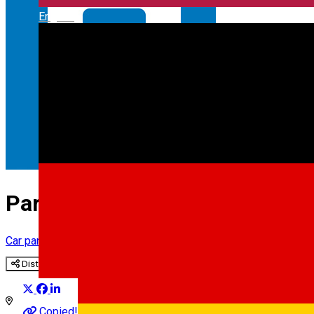
English
Parcare - L. Rebreanu
Car parking
Distribuie
Copied!