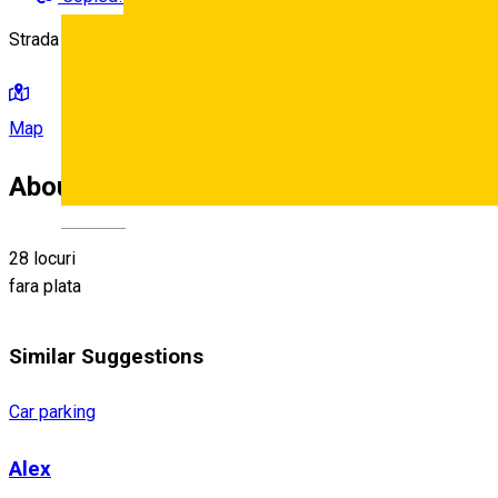
Strada Liviu Rebreanu,
Map
About
Deutsch
28 locuri
fara plata
Similar Suggestions
Car parking
Alex