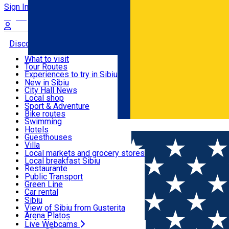
Sign In
Sign Up Free
Discover
What to visit
Tour Routes
Useful info
Experiences to try in Sibiu
Podcast
New in Sibiu
Culture
City Hall News
Activities & Adventure
Museums
Local shop
Churches
Sibiu artisans
Sport & Adventure
Parks, Zoo
Sibiul Verde
Bike routes
Accommodation
County of Sibiu
Public services
Swimming
Română
Education
Riding
Hotels
How do I get to Sibiu
Indoor activities
Guesthouses
Food, Drinks & Nightlife
Tourist Info
Loc de joacă indoor
Villa
Tour Guides
Loc de joacă outdoor
Hostels
Local markets and grocery stores
Guided tours
Ski
Motel
Local breakfast Sibiu
Transport & Parking
Publicații locale
Ice skating
Camping
Restaurante
Beauty salons
Yoga
Renting rooms
Pizza
Public Transport
Rooms for rent
Fast Food
Green Line
Live Webcams
Accommodation outside Sibiu
Coffee
Car rental
Sweets
Rent a bike
Sibiu
Pub, Bar
Scooter rentals
View of Sibiu from Gusterita
Night clubs
Taxi
Arena Platoș
Bakeries
Ride Sharing
Live Webcams
Home
Car parking
Parcare - L. Rebreanu