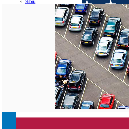
Parking tickets
Sibiu
Parking places
View of Sibiu from Gusterita
Electric vehicle charging points
Arena Platoș