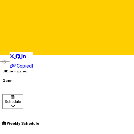
SISTEM CU BARIERE – PIAȚA
TEATRULUI - 160 locuri
Car parking
Distribuie
Deutsch
Copied!
08:00 - 22:00
Open
Schedule
Weekly Schedule