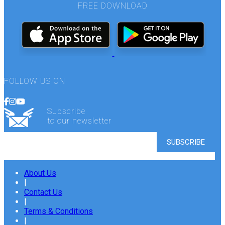
FREE DOWNLOAD
FOLLOW US ON
Subscribe
to our newsletter
About Us
|
Contact Us
|
Terms & Conditions
|