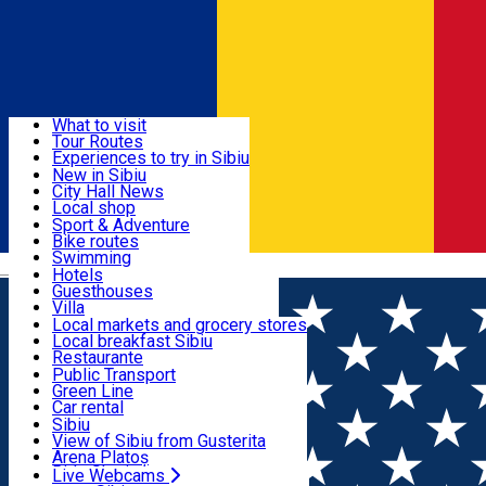
Sign In
Sign Up Free
Discover
What to visit
Tour Routes
Useful info
Experiences to try in Sibiu
Podcast
New in Sibiu
Culture
City Hall News
Activities & Adventure
Museums
Local shop
Churches
Sibiu artisans
Sport & Adventure
Parks, Zoo
Sibiul Verde
Bike routes
Accommodation
County of Sibiu
Public services
Swimming
Română
Education
Riding
Hotels
How do I get to Sibiu
Indoor activities
Guesthouses
Food, Drinks & Nightlife
Tourist Info
Loc de joacă indoor
Villa
Tour Guides
Loc de joacă outdoor
Hostels
Local markets and grocery stores
Guided tours
Ski
Motel
Local breakfast Sibiu
Transport & Parking
Publicații locale
Ice skating
Camping
Restaurante
Beauty salons
Yoga
Renting rooms
Pizza
Public Transport
Rooms for rent
Fast Food
Green Line
Live Webcams
Accommodation outside Sibiu
Coffee
Car rental
Sweets
Rent a bike
Sibiu
Pub, Bar
Scooter rentals
View of Sibiu from Gusterita
Night clubs
Taxi
Arena Platoș
Bakeries
Ride Sharing
Live Webcams
Home
Car parking
SISTEM CU BARIERE – PIAȚA