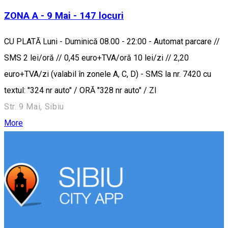
ZONA A - 9 Mai - 147 locuri
CU PLATĂ Luni - Duminică 08.00 - 22:00 - Automat parcare //
SMS 2 lei/oră // 0,45 euro+TVA/oră 10 lei/zi // 2,20
euro+TVA/zi (valabil în zonele A, C, D) - SMS la nr. 7420 cu
textul: "324 nr auto" / ORĂ "328 nr auto" / ZI
Str. 9 Mai, Sibiu
More