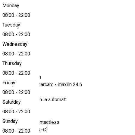
Piața Teatrului,
Monday
08:00
-
22:00
Tuesday
Map
08:00
-
22:00
About
Wednesday
08:00
-
22:00
CU PLATĂ
Thursday
2 lei / oră
08:00
-
22:00
Taxabil 24 h / 24 h
Friday
ATENTIE! durată parcare - maxim 24 h
-
08:00
-
22:00
Modalităţi de plată la automat:
Saturday
- Monede
08:00
-
22:00
- Bancnote
Sunday
- Card bancar / contactless
- Telefon mobil (NFC)
08:00
-
22:00