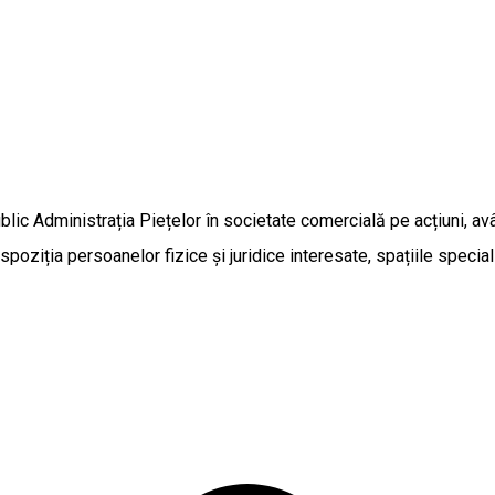
ublic Administrația Piețelor în societate comercială pe acțiuni, a
ispoziția persoanelor fizice și juridice interesate, spațiile spec