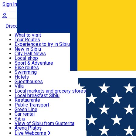
Sign In
Sign Up Free
Discover
What to visit
Tour Routes
Useful info
Experiences to try in Sibiu
Podcast
New in Sibiu
Culture
City Hall News
Activities & Adventure
Museums
Local shop
Churches
Sibiu artisans
Sport & Adventure
Parks, Zoo
Sibiul Verde
Bike routes
Accommodation
County of Sibiu
Public services
Swimming
Română
Education
Riding
Hotels
How do I get to Sibiu
Indoor activities
Guesthouses
Food, Drinks & Nightlife
Tourist Info
Loc de joacă indoor
Villa
Tour Guides
Loc de joacă outdoor
Hostels
Local markets and grocery stores
Guided tours
Ski
Motel
Local breakfast Sibiu
Transport & Parking
Publicații locale
Ice skating
Camping
Restaurante
Beauty salons
Yoga
Renting rooms
Pizza
Public Transport
Rooms for rent
Fast Food
Green Line
Live Webcams
Accommodation outside Sibiu
Coffee
Car rental
Sweets
Rent a bike
Sibiu
Pub, Bar
Scooter rentals
View of Sibiu from Gusterita
Night clubs
Taxi
Arena Platoș
Bakeries
Ride Sharing
Live Webcams
Home
Town square
Piața Schiller