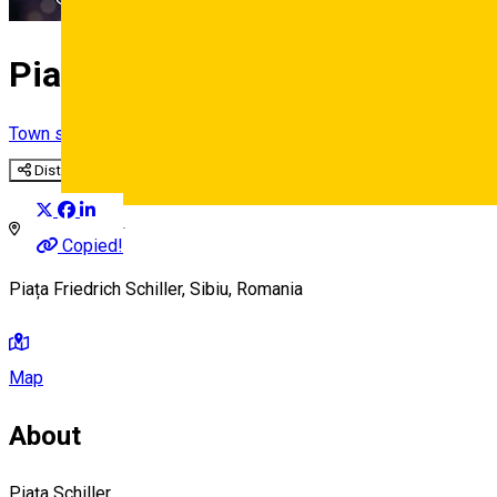
Piața Schiller
Town square
Distribuie
Deutsch
Copied!
Piața Friedrich Schiller, Sibiu, Romania
Map
About
Piața Schiller