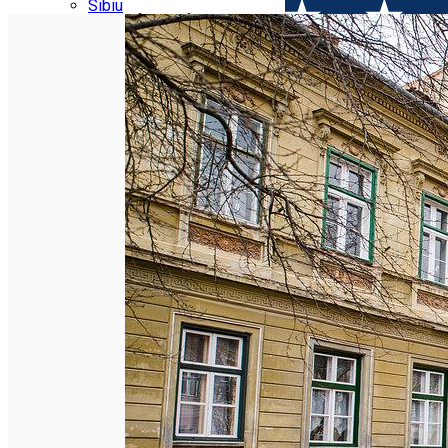
Parking tickets
Sibiu
Parking places
View of Sibiu from Gusterita
Electric vehicle charging points
Arena Platoș