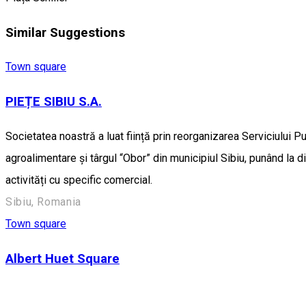
Similar Suggestions
Town square
PIEȚE SIBIU S.A.
Societatea noastră a luat ființă prin reorganizarea Serviciului P
agroalimentare și târgul “Obor” din municipiul Sibiu, punând la d
activități cu specific comercial.
Sibiu, Romania
Town square
Albert Huet Square