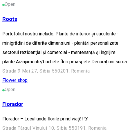
Open
Roots
Portofoliul nostru include: Plante de interior și suculente -
minigrădini de diferite dimensiuni - plantări personalizate
sectorul rezidențial și comercial - mentenanță și îngrijire
plante Aranjamente/buchete flori proaspete Decorațiuni sursa
Strada 9 Mai 27, Sibiu 550201, Romania
Flower shop
Open
Florador
Florador – Locul unde florile prind viață! 🌸
Strada Târgul Vinului 10, Sibiu 550191, Romania