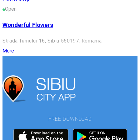
Open
Wonderful Flowers
Strada Turnului 16, Sibiu 550197, România
More
FREE DOWNLOAD