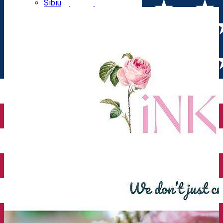
Parking tickets
Sibiu
Parking places
View of Sibiu from Gusterita
Electric vehicle charging points
Arena Platoș