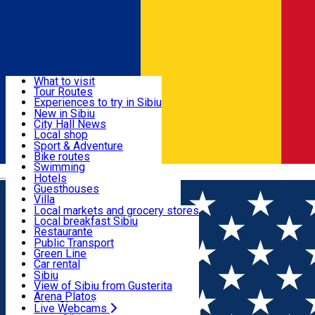
Sign In
Sign Up Free
Discover
What to visit
Tour Routes
Useful info
Experiences to try in Sibiu
Podcast
New in Sibiu
Culture
City Hall News
Activities & Adventure
Museums
Local shop
Churches
Sibiu artisans
Sport & Adventure
Parks, Zoo
Sibiul Verde
Bike routes
Accommodation
County of Sibiu
Public services
Swimming
Română
Education
Riding
Hotels
How do I get to Sibiu
Indoor activities
Guesthouses
Food, Drinks & Nightlife
Tourist Info
Loc de joacă indoor
Villa
Tour Guides
Loc de joacă outdoor
Hostels
Local markets and grocery stores
Guided tours
Ski
Motel
Local breakfast Sibiu
Transport & Parking
Publicații locale
Ice skating
Camping
Restaurante
Beauty salons
Yoga
Renting rooms
Pizza
Public Transport
Rooms for rent
Fast Food
Green Line
Live Webcams
Accommodation outside Sibiu
Coffee
Car rental
Sweets
Rent a bike
Sibiu
Pub, Bar
Scooter rentals
View of Sibiu from Gusterita
Night clubs
Taxi
Arena Platoș
Bakeries
Ride Sharing
Live Webcams
Home
Flower shop
Pink Flower