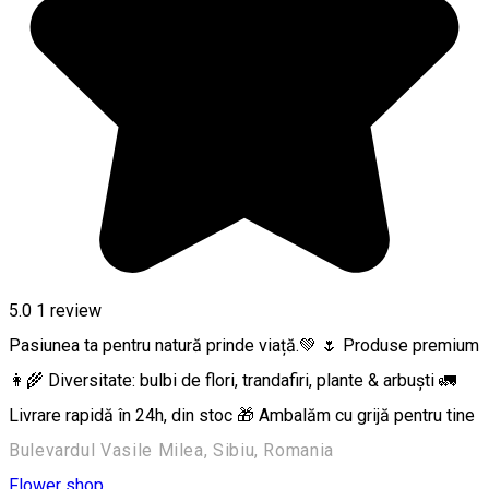
5.0
1 review
Pasiunea ta pentru natură prinde viață.💚 🌷 Produse premium
👩‍🌾 Diversitate: bulbi de flori, trandafiri, plante & arbuști 🚛
Livrare rapidă în 24h, din stoc 🎁 Ambalăm cu grijă pentru tine
Bulevardul Vasile Milea, Sibiu, Romania
Flower shop