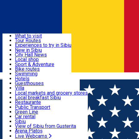
Sign In
Sign Up Free
Discover
What to visit
Tour Routes
Useful info
Experiences to try in Sibiu
Podcast
New in Sibiu
Culture
City Hall News
Activities & Adventure
Museums
Local shop
Churches
Sibiu artisans
Sport & Adventure
Parks, Zoo
Sibiul Verde
Bike routes
Accommodation
County of Sibiu
Public services
Swimming
Română
Education
Riding
Hotels
How do I get to Sibiu
Indoor activities
Guesthouses
Food, Drinks & Nightlife
Tourist Info
Loc de joacă indoor
Villa
Tour Guides
Loc de joacă outdoor
Hostels
Local markets and grocery stores
Guided tours
Ski
Motel
Local breakfast Sibiu
Transport & Parking
Publicații locale
Ice skating
Camping
Restaurante
Beauty salons
Yoga
Renting rooms
Pizza
Public Transport
Rooms for rent
Fast Food
Green Line
Live Webcams
Accommodation outside Sibiu
Coffee
Car rental
Sweets
Rent a bike
Sibiu
Pub, Bar
Scooter rentals
View of Sibiu from Gusterita
Night clubs
Taxi
Arena Platoș
Bakeries
Ride Sharing
Live Webcams
Home
Flower shop
Roots