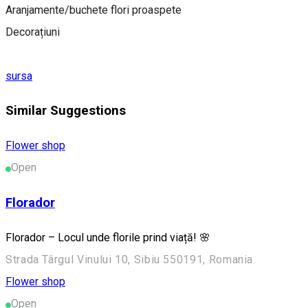
Aranjamente/buchete flori proaspete
Decorațiuni
sursa
Similar Suggestions
Flower shop
Open
Florador
Florador – Locul unde florile prind viață! 🌸
Strada Târgul Vinului 10, Sibiu 550191, Romania
Flower shop
Open