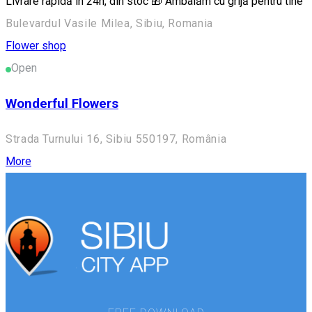
Livrare rapidă în 24h, din stoc 🎁 Ambalăm cu grijă pentru tine
Bulevardul Vasile Milea, Sibiu, Romania
Flower shop
Open
Wonderful Flowers
Strada Turnului 16, Sibiu 550197, România
More