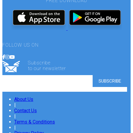
FREE DOWNLOAD
FOLLOW US ON
Subscribe
to our newsletter
About Us
|
Contact Us
|
Terms & Conditions
|