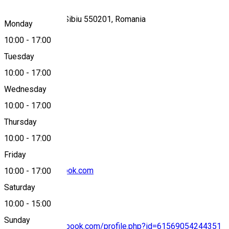
Strada 9 Mai 27, Sibiu 550201, Romania
Monday
10:00
-
17:00
Tuesday
Map
10:00
-
17:00
Wednesday
10:00
-
17:00
0724019656
Thursday
10:00
-
17:00
Friday
bysibroots@outlook.com
10:00
-
17:00
Saturday
10:00
-
15:00
Sunday
https://www.facebook.com/profile.php?id=61569054244351