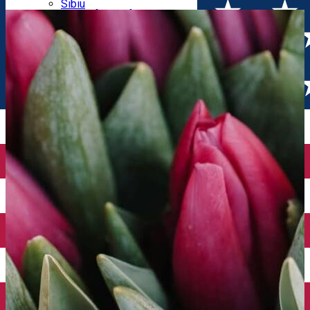
Parking tickets
Sibiu
Parking places
View of Sibiu from Gusterita
Electric vehicle charging points
Arena Platoș