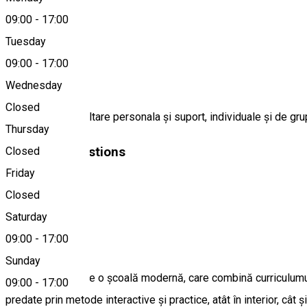
09:00
-
17:00
Tuesday
Map
09:00
-
17:00
About
Wednesday
Closed
Servicii de dezvoltare personala și suport, individuale și de grup
Thursday
Similar Suggestions
Closed
Friday
Education center
Closed
Open
Saturday
09:00
-
17:00
FRAM School
Sunday
FRAM School este o școală modernă, care combină curriculumul in
09:00
-
17:00
predate prin metode interactive și practice, atât în interior, cât