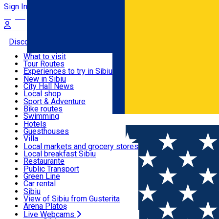
Sign In
Sign Up Free
Discover
What to visit
Tour Routes
Useful info
Experiences to try in Sibiu
Podcast
New in Sibiu
Culture
City Hall News
Activities & Adventure
Museums
Local shop
Churches
Sibiu artisans
Sport & Adventure
Parks, Zoo
Sibiul Verde
Bike routes
Accommodation
County of Sibiu
Public services
Swimming
Română
Education
Riding
Hotels
How do I get to Sibiu
Indoor activities
Guesthouses
Food, Drinks & Nightlife
Tourist Info
Loc de joacă indoor
Villa
Tour Guides
Loc de joacă outdoor
Hostels
Local markets and grocery stores
Guided tours
Ski
Motel
Local breakfast Sibiu
Transport & Parking
Publicații locale
Ice skating
Camping
Restaurante
Beauty salons
Yoga
Renting rooms
Pizza
Public Transport
Rooms for rent
Fast Food
Green Line
Live Webcams
Accommodation outside Sibiu
Coffee
Car rental
Sweets
Rent a bike
Sibiu
Pub, Bar
Scooter rentals
View of Sibiu from Gusterita
Night clubs
Taxi
Arena Platoș
Bakeries
Ride Sharing
Live Webcams
Home
Education center
Pozitiv Evolution - Centru de de