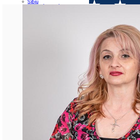
Parking tickets
Sibiu
Parking places
View of Sibiu from Gusterita
Electric vehicle charging points
Arena Platoș