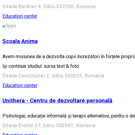
Strada Berăriei 4, Sibiu 557260, Romania
Education center
Open
Școala Anima
Avem misiunea de a dezvolta copii încrezători în forțele proprii
își continue studiul. sursa text & foto
Strada Constituției 2, Sibiu 550253, Romania
Education center
Unithera - Centru de dezvoltare personală
Psihologie, educație informală și terapii alternative, pentru o 
Strada Eroilor 27, Sibiu 550361, Romania