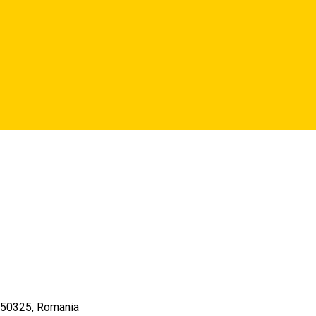
dezvoltare personală și suport
 550325, Romania