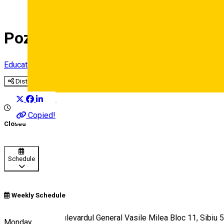
Pozitiv Evolution - Centru de 
Education center
Distribuie
Deutsch
Copied!
Closed
Schedule
Weekly Schedule
apartament 18, Bulevardul General Vasile Milea Bloc 11, Sibiu
Monday