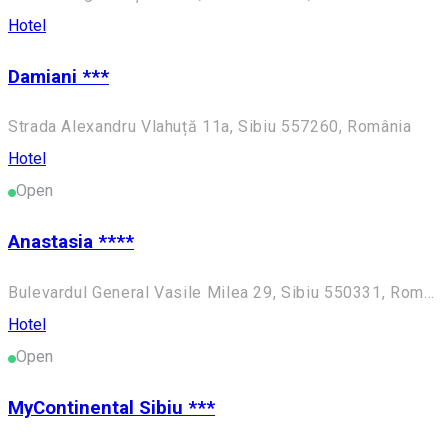
Hotel
Damiani ***
Strada Alexandru Vlahuță 11a, Sibiu 557260, România
Hotel
Open
Anastasia ****
Bulevardul General Vasile Milea 29, Sibiu 550331, România
Hotel
Open
MyContinental Sibiu ***