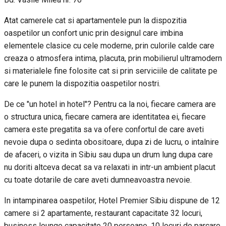
Atat camerele cat si apartamentele pun la dispozitia
oaspetilor un confort unic prin designul care imbina
elementele clasice cu cele moderne, prin culorile calde care
creaza o atmosfera intima, placuta, prin mobilierul ultramodern
si materialele fine folosite cat si prin serviciile de calitate pe
care le punem la dispozitia oaspetilor nostri.
De ce "un hotel in hotel"? Pentru ca la noi, fiecare camera are
o structura unica, fiecare camera are identitatea ei, fiecare
camera este pregatita sa va ofere confortul de care aveti
nevoie dupa o sedinta obositoare, dupa zi de lucru, o intalnire
de afaceri, o vizita in Sibiu sau dupa un drum lung dupa care
nu doriti altceva decat sa va relaxati in intr-un ambient placut
cu toate dotarile de care aveti dumneavoastra nevoie.
In intampinarea oaspetilor, Hotel Premier Sibiu dispune de 12
camere si 2 apartamente, restaurant capacitate 32 locuri,
business lounge capacitate 20 persoane, 10 locuri de parcare,