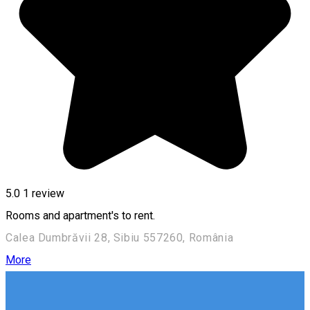
5.0
1 review
Rooms and apartment's to rent.
Calea Dumbrăvii 28, Sibiu 557260, România
More