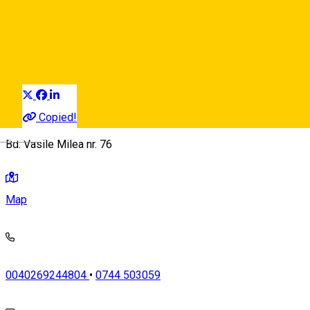
Premier ***
Hotel
Distribuie
Copied!
Deutsch
Bd. Vasile Milea nr. 76
Map
0040269244804
•
0744 503059