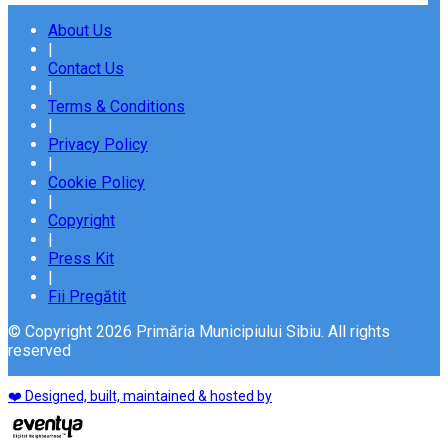
About Us
|
Contact Us
|
Terms & Conditions
|
Privacy Policy
|
Cookie Policy
|
Copyright
|
Press Kit
|
Fii Pregătit
© Copyright 2026 Primăria Municipiului Sibiu. All rights
reserved
❤️ Designed, built, maintained & hosted by