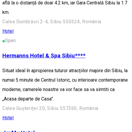
află la o distanță de doar 4.2 km, iar Gara Centrală Sibiu la 1.7
km.
Calea Dumbrăvii 2-4, Sibiu 550324, România
Hotel
Open
Hermanns Hotel & Spa Sibiu****
Situat ideal în apropierea tuturor atracțiilor majore din Sibiu, la
numai 5 minute de Centrul Istoric, cu interioare contemporane
moderne, camerele noastre va vor face sa va simtiti ca
„Acasa departe de Casa”.
Calea Gușteriței 20, Sibiu 557260, România
Hotel