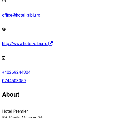
office@hotel-sibiu.ro
http://www.hotel-sibiu.ro
+40269244804
0744503059
About
Hotel Premier
Bd. Vasile Milea nr. 76