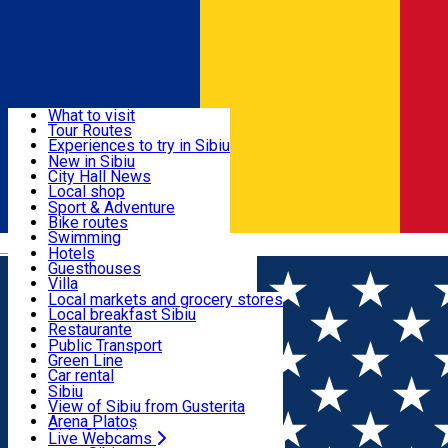
Sign In
Sign Up Free
Discover
What to visit
Tour Routes
Useful info
Experiences to try in Sibiu
Podcast
New in Sibiu
Culture
City Hall News
Activities & Adventure
Museums
Local shop
Churches
Sibiu artisans
Sport & Adventure
Parks, Zoo
Sibiul Verde
Bike routes
Accommodation
County of Sibiu
Public services
Swimming
Română
Education
Riding
Hotels
How do I get to Sibiu
Indoor activities
Guesthouses
Food, Drinks & Nightlife
Tourist Info
Loc de joacă indoor
Villa
Tour Guides
Loc de joacă outdoor
Hostels
Local markets and grocery stores
Guided tours
Ski
Motel
Local breakfast Sibiu
Transport & Parking
Publicații locale
Ice skating
Camping
Restaurante
Beauty salons
Yoga
Renting rooms
Pizza
Public Transport
Rooms for rent
Fast Food
Green Line
Live Webcams
Accommodation outside Sibiu
Coffee
Car rental
Sweets
Rent a bike
Sibiu
Pub, Bar
Scooter rentals
View of Sibiu from Gusterita
Night clubs
Taxi
Arena Platoș
Bakeries
Ride Sharing
Live Webcams
Home
Hotel
Premier ***