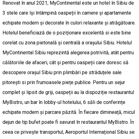
Renovat în anul 2021, MyContinental este un hotel în Sibiu de
3 stele care își întâmpină oaspeții în camere și apartamente
echipate modern și decorate în culori relaxante și atrăgătoare.
Hotelul beneficiază de o poziționare excelentă si este bine
corelat cu zona pietonală și centrală a orașului Sibiu. Hotelul
MyContinental Sibiu reprezintă alegerea potrivită, atât pentru
călătoriile de afaceri, cât și pentru oaspeții care doresc să
descopere orașul Sibiu prin plimbări pe străduțele sale
pitorești si prin frumoasele piețe publice. Pentru un sejur
complet și lipsit de griji, oaspeții au la dispoziție restaurantul
MyBistro, un bar în lobby-ul hotelului, 6 săli de conferințe
echipate modern și parcare păzită. În fiecare dimineață, micul
dejun de tip bufet poate fi savurat în restaurantul MyBistro. În
ceea ce privește transportul, Aeroportul Internațional Sibiu se