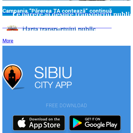
Campania “Părerea TA contează” continuă
Tursib lansează transportul şcolar în Sibiu
More
FREE DOWNLOAD