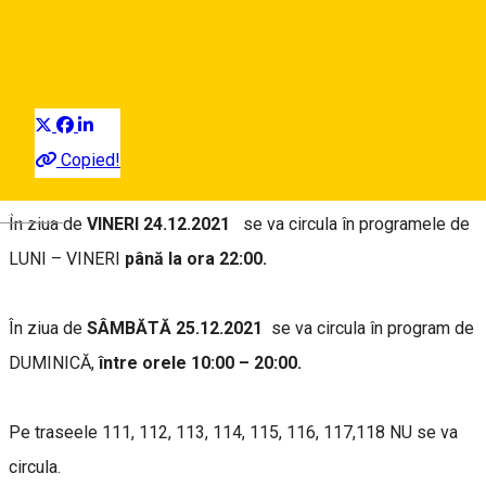
News Tursib Sibiu
Distribuie
În perioada
23.12.2021 – 02.01.2022 se suspendă traseele
pentru elevi
.
Copied!
Deutsch
În ziua de
VINERI 24.12.2021
se va circula în programele de
LUNI – VINERI
până la ora 22:00.
În ziua de
SÂMBĂTĂ 25.12.2021
se va circula în program de
DUMINICĂ,
între orele 10:00 – 20:00.
Pe traseele 111, 112, 113, 114, 115, 116, 117,118 NU se va
circula.