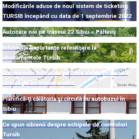
Modificările aduse de noul sistem de ticketing
TURSIB ȋncepând cu data de 1 septembrie 2022
Autocare noi pe traseul 22 Sibiu – Păltiniş
Informații importante referitoare la
abonamentele Tursib
Autobuzele Tursib de pe Linia Verde (traseul 3)
circulă pe un traseu extins
Planifică-ţi călătoria şi circulă cu autobuzul în
Sibiu
Ce spun sibienii despre echipele de controlori
Tursib