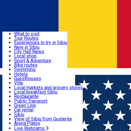
Sign In
Sign Up Free
Discover
What to visit
Tour Routes
Useful info
Experiences to try in Sibiu
Podcast
New in Sibiu
Culture
City Hall News
Activities & Adventure
Museums
Local shop
Churches
Sibiu artisans
Sport & Adventure
Parks, Zoo
Sibiul Verde
Bike routes
Accommodation
County of Sibiu
Public services
Swimming
Română
Education
Riding
Hotels
How do I get to Sibiu
Indoor activities
Guesthouses
Food, Drinks & Nightlife
Tourist Info
Loc de joacă indoor
Villa
Tour Guides
Loc de joacă outdoor
Hostels
Local markets and grocery stores
Guided tours
Ski
Motel
Local breakfast Sibiu
Transport & Parking
Publicații locale
Ice skating
Camping
Restaurante
Beauty salons
Yoga
Renting rooms
Pizza
Public Transport
Rooms for rent
Fast Food
Green Line
Live Webcams
Accommodation outside Sibiu
Coffee
Car rental
Sweets
Rent a bike
Sibiu
Pub, Bar
Scooter rentals
View of Sibiu from Gusterita
Night clubs
Taxi
Arena Platoș
Bakeries
Ride Sharing
Live Webcams
Home
News Tursib Sibiu
Programul de circulaţie al