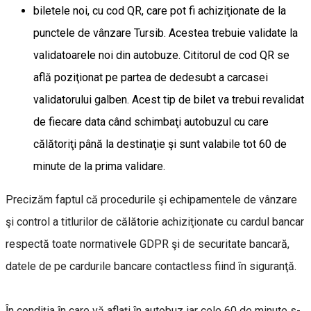
biletele noi, cu cod QR, care pot fi achiziţionate de la
punctele de vânzare Tursib. Acestea trebuie validate la
validatoarele noi din autobuze. Cititorul de cod QR se
află poziţionat pe partea de dedesubt a carcasei
validatorului galben. Acest tip de bilet va trebui revalidat
de fiecare data când schimbaţi autobuzul cu care
călătoriţi până la destinaţie şi sunt valabile tot 60 de
minute de la prima validare.
Precizăm faptul că procedurile şi echipamentele de vânzare
şi control a titlurilor de călătorie achiziţionate cu cardul bancar
respectă toate normativele GDPR şi de securitate bancară,
datele de pe cardurile bancare contactless fiind ȋn siguranţă.
Ȋn condiţia ȋn care vă aflaţi ȋn autobuz iar cele 60 de minute s-