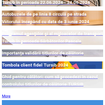
Tursib în perioada 22.06.2024 - 24.06.2024
Autobuzele de pe linia 8 circulă pe strada
Viitorului începând cu data de 3 iunie 2024
Programul agențiilor și al mijloacelor de transport
Tursib în perioada Sărbătorilor Pascale
Importanța validării titlurilor de călătorie
Tombola client fidel Tursib 2024
Ghid pentru călători: cum să procedezi în cazul
controlului titlurilor de călătorie TURSIB
More