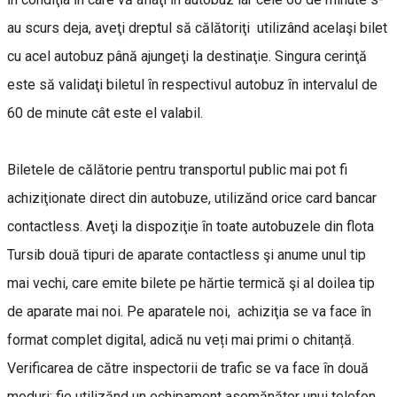
au scurs deja, aveţi dreptul să călătoriţi utilizând acelaşi bilet
cu acel autobuz până ajungeţi la destinaţie. Singura cerinţă
este să validaţi biletul ȋn respectivul autobuz ȋn intervalul de
60 de minute cât este el valabil.
Biletele de călătorie pentru transportul public mai pot fi
achiziţionate direct din autobuze, utilizănd orice card bancar
contactless. Aveţi la dispoziţie ȋn toate autobuzele din flota
Tursib două tipuri de aparate contactless şi anume unul tip
mai vechi, care emite bilete pe hărtie termică şi al doilea tip
de aparate mai noi. Pe aparatele noi, achiziţia se va face în
format complet digital, adică nu veți mai primi o chitanță.
Verificarea de către inspectorii de trafic se va face ȋn două
moduri: fie utilizănd un echipament asemănător unui telefon