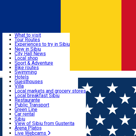
Sign In
Sign Up Free
Discover
What to visit
Tour Routes
Useful info
Experiences to try in Sibiu
Podcast
New in Sibiu
Culture
City Hall News
Activities & Adventure
Museums
Local shop
Churches
Sibiu artisans
Sport & Adventure
Parks, Zoo
Sibiul Verde
Bike routes
Accommodation
County of Sibiu
Public services
Swimming
Română
Education
Riding
Hotels
How do I get to Sibiu
Indoor activities
Guesthouses
Food, Drinks & Nightlife
Tourist Info
Loc de joacă indoor
Villa
Tour Guides
Loc de joacă outdoor
Hostels
Local markets and grocery stores
Guided tours
Ski
Motel
Local breakfast Sibiu
Transport & Parking
Publicații locale
Ice skating
Camping
Restaurante
Beauty salons
Yoga
Renting rooms
Pizza
Public Transport
Rooms for rent
Fast Food
Green Line
Live Webcams
Accommodation outside Sibiu
Coffee
Car rental
Sweets
Rent a bike
Sibiu
Pub, Bar
Scooter rentals
View of Sibiu from Gusterita
Night clubs
Taxi
Arena Platoș
Bakeries
Ride Sharing
Live Webcams
Home
News Tursib Sibiu
Modificările aduse de noul