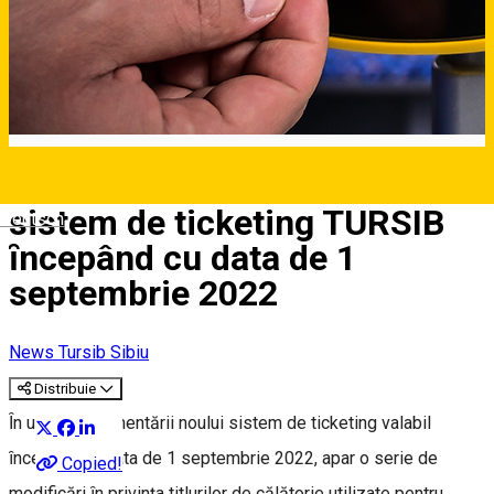
Modificările aduse de noul
sistem de ticketing TURSIB
Deutsch
ȋncepând cu data de 1
septembrie 2022
News Tursib Sibiu
Distribuie
Ȋn urma implementării noului sistem de ticketing valabil
ȋncepând cu data de 1 septembrie 2022, apar o serie de
Copied!
modificări ȋn privinţa titlurilor de călătorie utilizate pentru