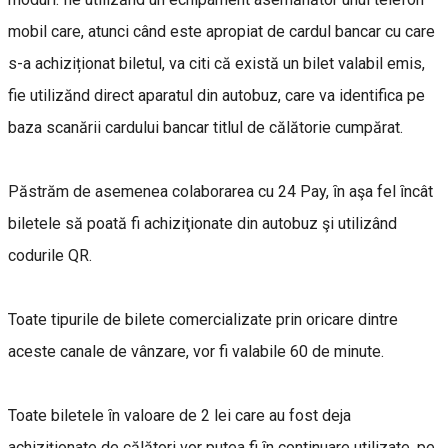
mobil care, atunci când este apropiat de cardul bancar cu care
s-a achiziționat biletul, va citi că există un bilet valabil emis,
fie utilizănd direct aparatul din autobuz, care va identifica pe
baza scanării cardului bancar titlul de călătorie cumpărat.
Păstrăm de asemenea colaborarea cu 24 Pay, ȋn aşa fel ȋncât
biletele să poată fi achiziţionate din autobuz şi utilizând
codurile QR.
Toate tipurile de bilete comercializate prin oricare dintre
aceste canale de vânzare, vor fi valabile 60 de minute.
Toate biletele ȋn valoare de 2 lei care au fost deja
achiziţionate de călători vor putea fi ȋn continuare utilizate, pe