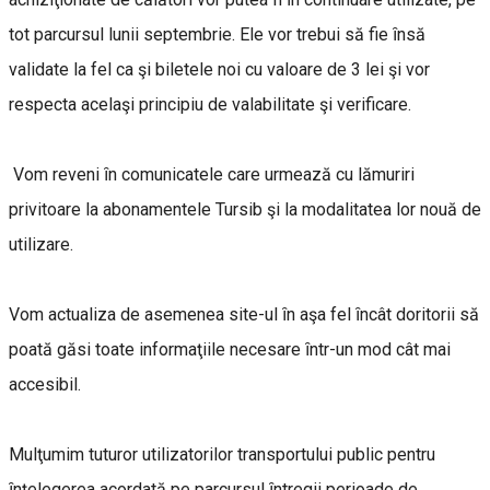
tot parcursul lunii septembrie. Ele vor trebui să fie ȋnsă
validate la fel ca şi biletele noi cu valoare de 3 lei şi vor
respecta acelaşi principiu de valabilitate şi verificare.
Vom reveni ȋn comunicatele care urmează cu lămuriri
privitoare la abonamentele Tursib şi la modalitatea lor nouă de
utilizare.
Vom actualiza de asemenea site-ul ȋn aşa fel ȋncât doritorii să
poată găsi toate informaţiile necesare ȋntr-un mod cât mai
accesibil.
Mulţumim tuturor utilizatorilor transportului public pentru
ȋnţelegerea acordată pe parcursul ȋntregii perioade de