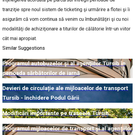
tranziţie spre noul sistem de ticketing şi urmărire a flotei şi ȋi
asigurăm că vom continua să venim cu ȋmbunătăţiri şi cu noi
modalităţi de achiziţionare a titurilor de călătorie ȋntr-un viitor
cât mai apropiat.
Similar Suggestions
Programul autobuzelor și al agențiilor Tursib în
perioada sărbătorilor de iarnă
Devieri de circulație ale mijloacelor de transport
Tursib - închidere Podul Gării
Modificări importante pe traseele Tursib
Programul mijloacelor de transport și al agențiilor