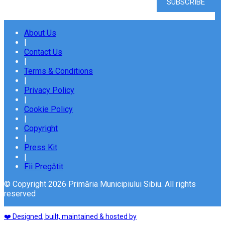
About Us
|
Contact Us
|
Terms & Conditions
|
Privacy Policy
|
Cookie Policy
|
Copyright
|
Press Kit
|
Fii Pregătit
© Copyright 2026 Primăria Municipiului Sibiu. All rights
reserved
❤️ Designed, built, maintained & hosted by