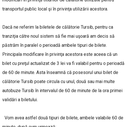
transportul public local şi ȋn privinţa utilizării acestora.
Dacă ne referim la biletele de călătorie Tursib, pentru ca
tranziţia către noul sistem să fie mai uşoară am decis să
păstrăm ȋn paralel o perioadă ambele tipuri de bilete.
Principala modificare ȋn privinţa acestora este aceea că un
bilet cu preţul actualizat de 3 lei va fi valabil pentru o perioadă
de 60 de minute. Asta ȋnseamnă că posesorul unui bilet de
călătorie Tursib poate circula cu unul, două sau mai multe
autobuze Tursib ȋn intervalul de 60 de minute de la ora primei
validări a biletului.
Vom avea astfel două tipuri de bilete, ambele valabile 60 de
minute, după cum urmează: