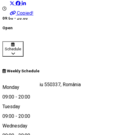
Copied!
09:00 - 20:00
Open
Schedule
Weekly Schedule
Str. Oituz 23a, Sibiu 550337, România
Monday
09:00
-
20:00
Tuesday
Map
09:00
-
20:00
Wednesday