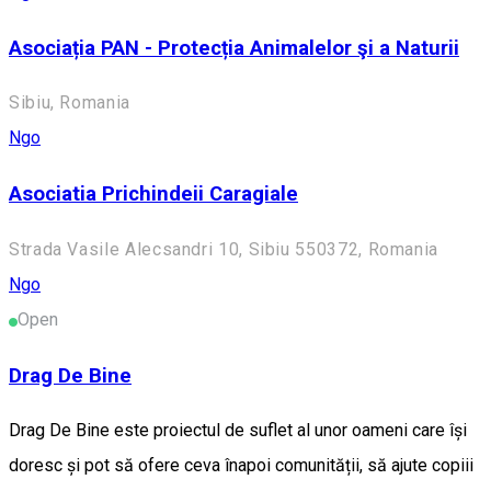
Asociația PAN - Protecția Animalelor şi a Naturii
Sibiu, Romania
Ngo
Asociatia Prichindeii Caragiale
Strada Vasile Alecsandri 10, Sibiu 550372, Romania
Ngo
Open
Drag De Bine
Drag De Bine este proiectul de suflet al unor oameni care își
doresc și pot să ofere ceva înapoi comunității, să ajute copiii