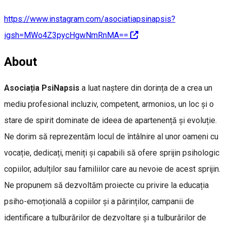
https://www.instagram.com/asociatiapsinapsis?
igsh=MWo4Z3pycHgwNmRnMA==
About
Asociația PsiNapsis
a luat naștere din dorința de a crea un
mediu profesional incluziv, competent, armonios, un loc și o
stare de spirit dominate de ideea de apartenență și evoluție.
Ne dorim să reprezentăm locul de întâlnire al unor oameni cu
vocație, dedicați, meniți și capabili să ofere sprijin psihologic
copiilor, adulților sau familiilor care au nevoie de acest sprijin.
Ne propunem să dezvoltăm proiecte cu privire la educația
psiho-emoțională a copiilor și a părinților, campanii de
identificare a tulburărilor de dezvoltare și a tulburărilor de