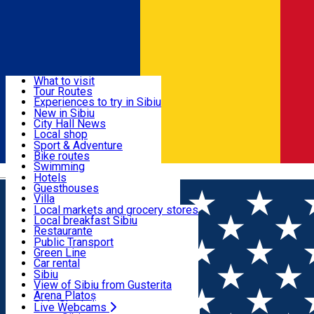
Sign In
Sign Up Free
Discover
What to visit
Tour Routes
Useful info
Experiences to try in Sibiu
Podcast
New in Sibiu
Culture
City Hall News
Activities & Adventure
Museums
Local shop
Churches
Sibiu artisans
Sport & Adventure
Parks, Zoo
Sibiul Verde
Bike routes
Accommodation
County of Sibiu
Public services
Swimming
Română
Education
Riding
Hotels
How do I get to Sibiu
Indoor activities
Guesthouses
Food, Drinks & Nightlife
Tourist Info
Loc de joacă indoor
Villa
Tour Guides
Loc de joacă outdoor
Hostels
Local markets and grocery stores
Guided tours
Ski
Motel
Local breakfast Sibiu
Transport & Parking
Publicații locale
Ice skating
Camping
Restaurante
Beauty salons
Yoga
Renting rooms
Pizza
Public Transport
Rooms for rent
Fast Food
Green Line
Live Webcams
Accommodation outside Sibiu
Coffee
Car rental
Sweets
Rent a bike
Sibiu
Pub, Bar
Scooter rentals
View of Sibiu from Gusterita
Night clubs
Taxi
Arena Platoș
Bakeries
Ride Sharing
Live Webcams
Home
Ngo
Asociația PsiNapsis - Servicii Psihologice