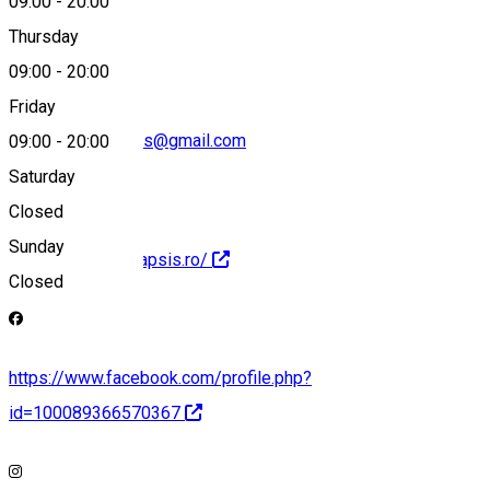
09:00
-
20:00
0724 103 123
Thursday
09:00
-
20:00
Friday
asociatiapsinapsis@gmail.com
09:00
-
20:00
Saturday
Closed
Sunday
https://www.psinapsis.ro/
Closed
https://www.facebook.com/profile.php?
id=100089366570367