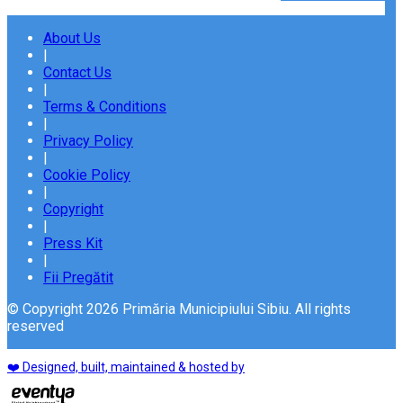
About Us
|
Contact Us
|
Terms & Conditions
|
Privacy Policy
|
Cookie Policy
|
Copyright
|
Press Kit
|
Fii Pregătit
© Copyright 2026 Primăria Municipiului Sibiu. All rights
reserved
❤️ Designed, built, maintained & hosted by