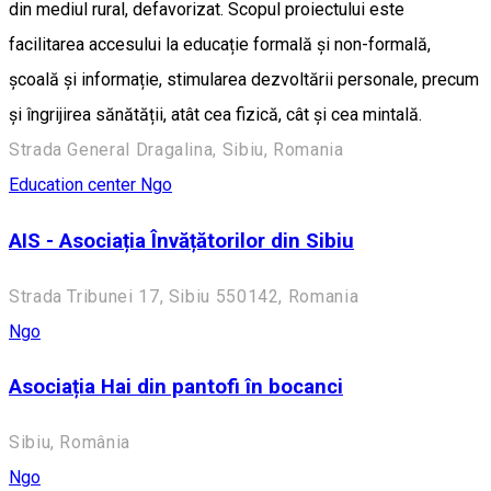
din mediul rural, defavorizat. Scopul proiectului este
facilitarea accesului la educație formală și non-formală,
școală și informație, stimularea dezvoltării personale, precum
și îngrijirea sănătății, atât cea fizică, cât și cea mintală.
Strada General Dragalina, Sibiu, Romania
Education center
Ngo
AIS - Asociația Învățătorilor din Sibiu
Strada Tribunei 17, Sibiu 550142, Romania
Ngo
Asociația Hai din pantofi în bocanci
Sibiu, România
Ngo