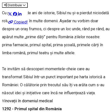
Distribuie
Cu peste 800 de ani de istorie, Sibiul nu și-a pierdut niciodată
rolul de pionier în multe domenii. Așadar nu vorbim doar
Copied!
despre un oraș frumos, ci despre un loc unde, rând pe rând, au
apărut multe „prime dăți” pentru România zilelor noastre:
prima farmacie, primul spital, prima școală, primele cărți în
limba română, primul teatru și multe altele.
Te invităm să descoperi momentele-cheie care au
transformat Sibiul într-un punct important pe harta istorică a
României. O călătorie prin trecutul său îți va arăta cum s-au
născut idei și inițiative care încă ne influențează viața.
⚕️Inovații în domeniul medical
1292 -
Primul spital din România