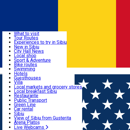
Sign In
Sign Up Free
Discover
What to visit
Tour Routes
Useful info
Experiences to try in Sibiu
Podcast
New in Sibiu
Culture
City Hall News
Activities & Adventure
Museums
Local shop
Churches
Sibiu artisans
Sport & Adventure
Parks, Zoo
Sibiul Verde
Bike routes
Accommodation
County of Sibiu
Public services
Swimming
Română
Education
Riding
Hotels
How do I get to Sibiu
Indoor activities
Guesthouses
Food, Drinks & Nightlife
Tourist Info
Loc de joacă indoor
Villa
Tour Guides
Loc de joacă outdoor
Hostels
Local markets and grocery stores
Guided tours
Ski
Motel
Local breakfast Sibiu
Transport & Parking
Publicații locale
Ice skating
Camping
Restaurante
Beauty salons
Yoga
Renting rooms
Pizza
Public Transport
Rooms for rent
Fast Food
Green Line
Live Webcams
Accommodation outside Sibiu
Coffee
Car rental
Sweets
Rent a bike
Sibiu
Pub, Bar
Scooter rentals
View of Sibiu from Gusterita
Night clubs
Taxi
Arena Platoș
Bakeries
Ride Sharing
Live Webcams
Home
Experiences in Sibiu
🏛️ Sibiu – Orașul