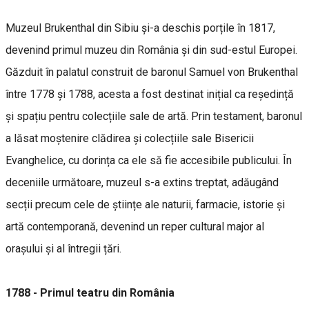
Muzeul Brukenthal din Sibiu și-a deschis porțile în 1817,
devenind primul muzeu din România și din sud-estul Europei.
Găzduit în palatul construit de baronul Samuel von Brukenthal
între 1778 și 1788, acesta a fost destinat inițial ca reședință
și spațiu pentru colecțiile sale de artă. Prin testament, baronul
a lăsat moștenire clădirea și colecțiile sale Bisericii
Evanghelice, cu dorința ca ele să fie accesibile publicului. În
deceniile următoare, muzeul s-a extins treptat, adăugând
secții precum cele de științe ale naturii, farmacie, istorie și
artă contemporană, devenind un reper cultural major al
orașului și al întregii țări.
1788 -
Primul teatru din România