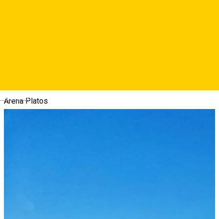
După atâta carantină, abia așteptăm trosnetul zăpezii de sub
săniuță, schiuri sau snowboard la Arena Platoș Păltiniș!
Iată câteva informații utile de știut despre resort și măsurile
de precauție din perioada pandemiei.
Începand cu 23.12.2020 resortul este deschis zilnic.
Deutsch
Arena Platos