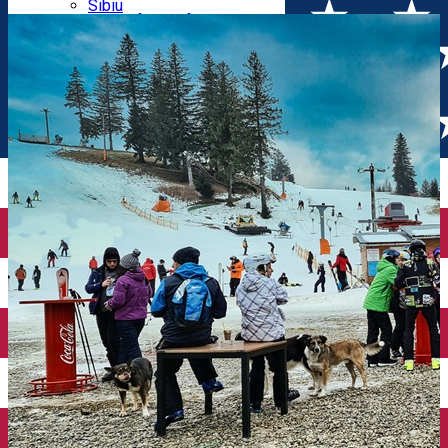
Parking tickets
Sibiu
Parking places
View of Sibiu from Gusterita
Electric vehicle charging points
Arena Platoș