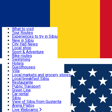
Sign In
Sign Up Free
Discover
What to visit
Tour Routes
Useful info
Experiences to try in Sibiu
Podcast
New in Sibiu
Culture
City Hall News
Activities & Adventure
Museums
Local shop
Churches
Sibiu artisans
Sport & Adventure
Parks, Zoo
Sibiul Verde
Bike routes
Accommodation
County of Sibiu
Public services
Swimming
Română
Education
Riding
Hotels
How do I get to Sibiu
Indoor activities
Guesthouses
Food, Drinks & Nightlife
Tourist Info
Loc de joacă indoor
Villa
Tour Guides
Loc de joacă outdoor
Hostels
Local markets and grocery stores
Guided tours
Ski
Motel
Local breakfast Sibiu
Transport & Parking
Publicații locale
Ice skating
Camping
Restaurante
Beauty salons
Yoga
Renting rooms
Pizza
Public Transport
Rooms for rent
Fast Food
Green Line
Live Webcams
Accommodation outside Sibiu
Coffee
Car rental
Sweets
Rent a bike
Sibiu
Pub, Bar
Scooter rentals
View of Sibiu from Gusterita
Night clubs
Taxi
Arena Platoș
Bakeries
Ride Sharing
Live Webcams
Home
Experiences in Sibiu
E zăpadă la Arena Platoș?