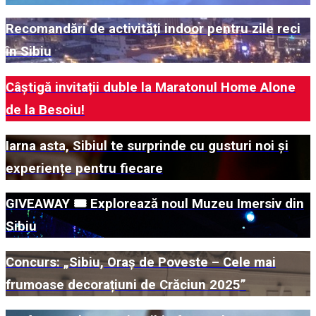
Recomandări de activități indoor pentru zile reci
în Sibiu
Câștigă invitații duble la Maratonul Home Alone
de la Besoiu!
Iarna asta, Sibiul te surprinde cu gusturi noi și
experiențe pentru fiecare
GIVEAWAY 🎟️ Explorează noul Muzeu Imersiv din
Sibiu
Concurs: „Sibiu, Oraș de Poveste – Cele mai
frumoase decorațiuni de Crăciun 2025”