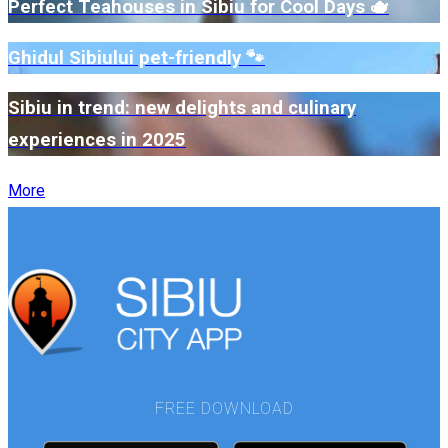
Perfect Teahouses in Sibiu for Cool Days 🫖
Ghidul Sibiului pet-friendly 🐾
Sibiu in trend: new delights and culinary
experiences in 2025
More
FREE DOWNLOAD