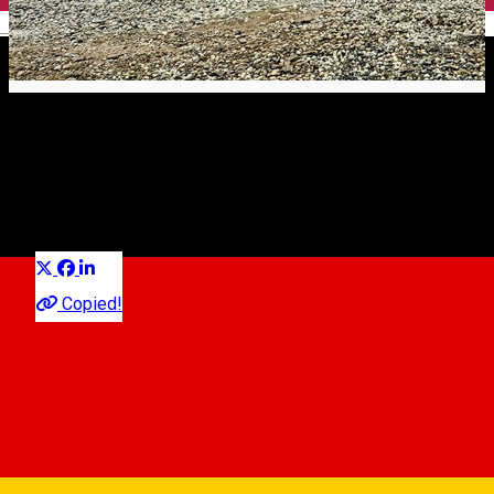
English
E zăpadă la Arena Platoș?
Experiences in Sibiu
Distribuie
Urmărește camerele web și vezi în timp real cum stă stratul
de zăpadă!
Copied!
Arena Platoș - Webcams
Când și cum ne putem bucura de pârtiile de la Arena Platoș
Păltiniș?