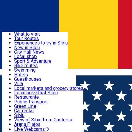
Sign In
Sign Up Free
Discover
What to visit
Tour Routes
Useful info
Experiences to try in Sibiu
Podcast
New in Sibiu
Culture
City Hall News
Activities & Adventure
Museums
Local shop
Churches
Sibiu artisans
Sport & Adventure
Parks, Zoo
Sibiul Verde
Bike routes
Accommodation
County of Sibiu
Public services
Swimming
Română
Education
Riding
Hotels
How do I get to Sibiu
Indoor activities
Guesthouses
Food, Drinks & Nightlife
Tourist Info
Loc de joacă indoor
Villa
Tour Guides
Loc de joacă outdoor
Hostels
Local markets and grocery stores
Guided tours
Ski
Motel
Local breakfast Sibiu
Transport & Parking
Publicații locale
Ice skating
Camping
Restaurante
Beauty salons
Yoga
Renting rooms
Pizza
Public Transport
Rooms for rent
Fast Food
Green Line
Live Webcams
Accommodation outside Sibiu
Coffee
Car rental
Sweets
Rent a bike
Sibiu
Pub, Bar
Scooter rentals
View of Sibiu from Gusterita
Night clubs
Taxi
Arena Platoș
Bakeries
Ride Sharing
Live Webcams
Home
Local brand
Refresh Art