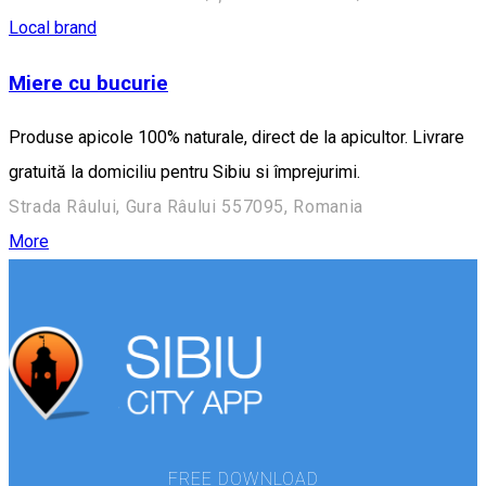
Local brand
Miere cu bucurie
Produse apicole 100% naturale, direct de la apicultor. Livrare
gratuită la domiciliu pentru Sibiu si împrejurimi.
Strada Râului, Gura Râului 557095, Romania
More
FREE DOWNLOAD