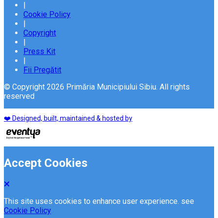
|
Cookie Policy
|
Copyright
|
Press Kit
|
Fii Pregătit
© Copyright 2026 Primăria Municipiului Sibiu. All rights
reserved
❤️ Designed, built, maintained & hosted by
Accept Cookies
This site uses cookies to enhance user experience. see
Cookie Policy