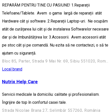
REPARĂM PENTRU TINE CU PASIUNE! 1.Reparații
Telefoane/Tablete. Avem o gama largă de reparații atât
Hardware cât și software. 2.Reparații Laptop-uri. Ne ocupăm
atât de curățarea lui cât și de instalarea Softwarelor necesare
dar și de îmbunătățirea lor. 3.Accesorii. Avem accesorii atât
pe stoc cât și pe comandă. Nu ezita să ne contactezi, o să te
ajutam cu siguranță.
Bloc 85, Parter, Strada 9 Mai Nr. 69, Sibiu 551020, Romania
Local brand
Nutrix Help Care
Servicii medicale la domiciliu: calitate și profesionalism.
Îngrijire de top în confortul casei tale.
Strada Nicolae Brana 27, Șelimbăr 557260, România