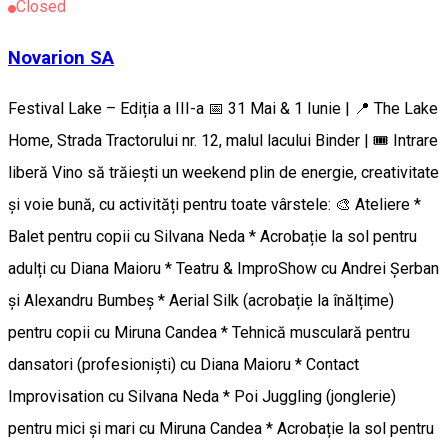
Closed
Novarion SA
Festival Lake – Ediția a III-a 📅 31 Mai & 1 Iunie | 📍 The Lake
Home, Strada Tractorului nr. 12, malul lacului Binder | 🎟️ Intrare
liberă Vino să trăiești un weekend plin de energie, creativitate
și voie bună, cu activități pentru toate vârstele: 🎨 Ateliere *
Balet pentru copii cu Silvana Neda * Acrobație la sol pentru
adulți cu Diana Maioru * Teatru & ImproShow cu Andrei Șerban
și Alexandru Bumbeș * Aerial Silk (acrobație la înălțime)
pentru copii cu Miruna Candea * Tehnică musculară pentru
dansatori (profesioniști) cu Diana Maioru * Contact
Improvisation cu Silvana Neda * Poi Juggling (jonglerie)
pentru mici și mari cu Miruna Candea * Acrobație la sol pentru