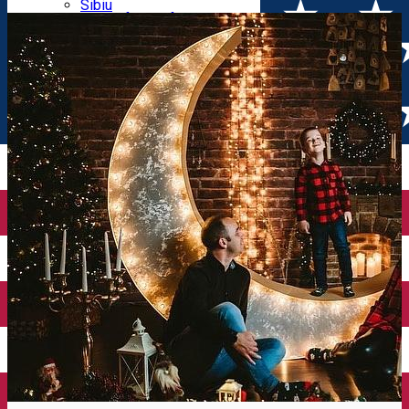
Parking tickets
Sibiu
Parking places
View of Sibiu from Gusterita
Electric vehicle charging points
Arena Platoș