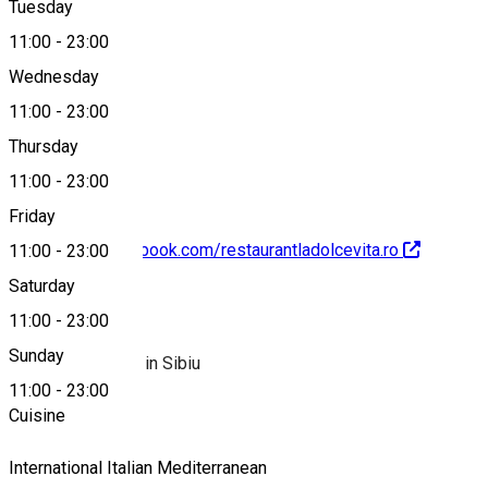
Tuesday
Map
11:00
-
23:00
Wednesday
11:00
-
23:00
0269253521
Thursday
11:00
-
23:00
Friday
https://www.facebook.com/restaurantladolcevita.ro
11:00
-
23:00
Saturday
About
11:00
-
23:00
Sunday
Italian Restaurant in Sibiu
11:00
-
23:00
Cuisine
International
Italian
Mediterranean