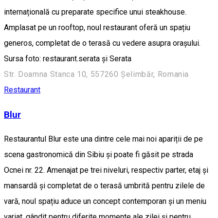
internațională cu preparate specifice unui steakhouse.
Amplasat pe un rooftop, noul restaurant oferă un spațiu
generos, completat de o terasă cu vedere asupra orașului.
Sursa foto: restaurant.serata și Serata
Str. Doamna Stanca 10, 557260 Șelimbăr, Romania
Restaurant
Blur
Restaurantul Blur este una dintre cele mai noi apariții de pe
scena gastronomică din Sibiu și poate fi găsit pe strada
Ocnei nr. 22. Amenajat pe trei niveluri, respectiv parter, etaj și
mansardă și completat de o terasă umbrită pentru zilele de
vară, noul spațiu aduce un concept contemporan și un meniu
variat, gândit pentru diferite momente ale zilei și pentru