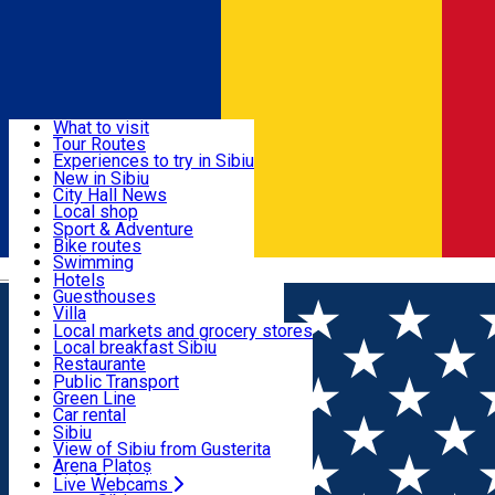
Sign In
Sign Up Free
Discover
What to visit
Tour Routes
Useful info
Experiences to try in Sibiu
Podcast
New in Sibiu
Culture
City Hall News
Activities & Adventure
Museums
Local shop
Churches
Sibiu artisans
Sport & Adventure
Parks, Zoo
Sibiul Verde
Bike routes
Accommodation
County of Sibiu
Public services
Swimming
Română
Education
Riding
Hotels
How do I get to Sibiu
Indoor activities
Guesthouses
Food, Drinks & Nightlife
Tourist Info
Loc de joacă indoor
Villa
Tour Guides
Loc de joacă outdoor
Hostels
Local markets and grocery stores
Guided tours
Ski
Motel
Local breakfast Sibiu
Transport & Parking
Publicații locale
Ice skating
Camping
Restaurante
Beauty salons
Yoga
Renting rooms
Pizza
Public Transport
Rooms for rent
Fast Food
Green Line
Live Webcams
Accommodation outside Sibiu
Coffee
Car rental
Sweets
Rent a bike
Sibiu
Pub, Bar
Scooter rentals
View of Sibiu from Gusterita
Night clubs
Taxi
Arena Platoș
Bakeries
Ride Sharing
Live Webcams
Home
Restaurant
Nuovo Dolce Vita