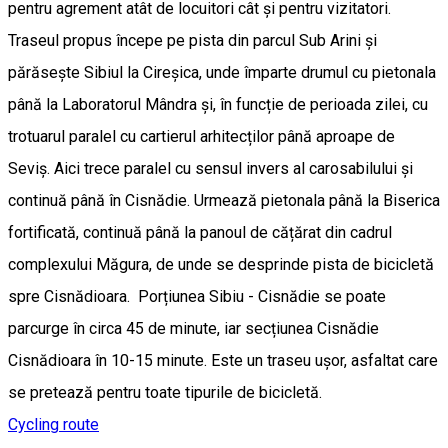
pentru agrement atât de locuitori cât și pentru vizitatori.
Traseul propus începe pe pista din parcul Sub Arini și
părăsește Sibiul la Cireșica, unde împarte drumul cu pietonala
până la Laboratorul Mândra și, în funcție de perioada zilei, cu
trotuarul paralel cu cartierul arhitecților până aproape de
Seviș. Aici trece paralel cu sensul invers al carosabilului și
continuă până în Cisnădie. Urmează pietonala până la Biserica
fortificată, continuă până la panoul de cățărat din cadrul
complexului Măgura, de unde se desprinde pista de bicicletă
spre Cisnădioara. Porțiunea Sibiu - Cisnădie se poate
parcurge în circa 45 de minute, iar secțiunea Cisnădie
Cisnădioara în 10-15 minute. Este un traseu ușor, asfaltat care
se pretează pentru toate tipurile de bicicletă.
Cycling route