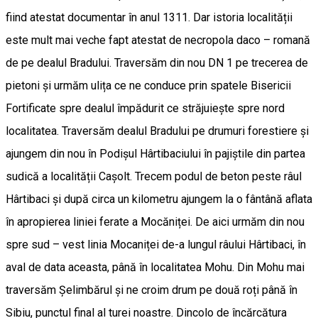
fiind atestat documentar în anul 1311. Dar istoria localității
este mult mai veche fapt atestat de necropola daco – romană
de pe dealul Bradului. Traversăm din nou DN 1 pe trecerea de
pietoni și urmăm ulița ce ne conduce prin spatele Bisericii
Fortificate spre dealul împădurit ce străjuiește spre nord
localitatea. Traversăm dealul Bradului pe drumuri forestiere și
ajungem din nou în Podișul Hârtibaciului în pajiștile din partea
sudică a localității Cașolt. Trecem podul de beton peste râul
Hârtibaci și după circa un kilometru ajungem la o fântână aflata
în apropierea liniei ferate a Mocăniței. De aici urmăm din nou
spre sud – vest linia Mocaniței de-a lungul râului Hârtibaci, în
aval de data aceasta, până în localitatea Mohu. Din Mohu mai
traversăm Șelimbărul și ne croim drum pe două roți până în
Sibiu, punctul final al turei noastre. Dincolo de încărcătura