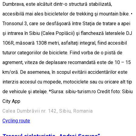
Dumbrava, este alcătuit dintr-o structură stabilizată,
accesibilă mai ales bicicletelor de trekking şi mountain bike. •
Tronsonul 3, care se desfăşoară între Staţia de tratare a apei
şi intrarea în Sibiu (Calea Poplăcii) şi flanchează lateralele DJ
106R, măsoară 1308 metri, asfaltaţi integral, fiind accesibil
tuturor categoriilor de biciclete. Fiind vorba de o pistă de
agrement, viteza de deplasare recomandată este de 10 – 15
km/oră. De asemenea, în scopul evitării accidentărilor este
interzis accesul cu mopede, motociclete sau cu oricare alt tip
de vehicule şi atelaje. *Sursa: sibiu-turism.ro Credit foto: Sibiu
City App
Calea Dumbrăvii nr. 142, Sibiu, Romania
Cycling route