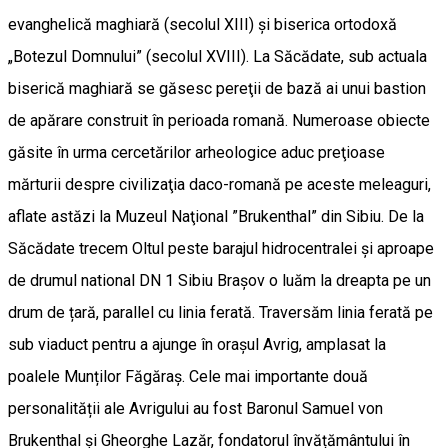
evanghelică maghiară (secolul XIII) și biserica ortodoxă
„Botezul Domnului” (secolul XVIII). La Săcădate, sub actuala
biserică maghiară se găsesc pereţii de bază ai unui bastion
de apărare construit în perioada romană. Numeroase obiecte
găsite în urma cercetărilor arheologice aduc preţioase
mărturii despre civilizaţia daco-romană pe aceste meleaguri,
aflate astăzi la Muzeul Naţional ”Brukenthal” din Sibiu. De la
Săcădate trecem Oltul peste barajul hidrocentralei și aproape
de drumul national DN 1 Sibiu Brașov o luăm la dreapta pe un
drum de țară, parallel cu linia ferată. Traversăm linia ferată pe
sub viaduct pentru a ajunge în orașul Avrig, amplasat la
poalele Munților Făgăraș. Cele mai importante două
personalității ale Avrigului au fost Baronul Samuel von
Brukenthal și Gheorghe Lazăr, fondatorul învățământului în