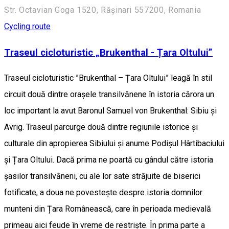
Str. Octavian Goga 1520, Rășinari 557200, Romania
Cycling route
Traseul cicloturistic „Brukenthal - Țara Oltului”
Traseul cicloturistic ”Brukenthal – Țara Oltului” leagă în stil
circuit două dintre orașele transilvănene în istoria cărora un
loc important la avut Baronul Samuel von Brukenthal: Sibiu și
Avrig. Traseul parcurge două dintre regiunile istorice și
culturale din apropierea Sibiului și anume Podișul Hârtibaciului
și Țara Oltului. Dacă prima ne poartă cu gândul către istoria
șasilor transilvăneni, cu ale lor sate străjuite de biserici
fotificate, a doua ne povestește despre istoria domnilor
munteni din Țara Românească, care în perioada medievală
primeau aici feude în vreme de restriște. În prima parte a