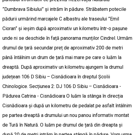
”Dumbrava Sibiului” și intrăm în pădure. Străbatem potecile
pădurii urmărind marcajele C albastru ale traseului ”Emil
Cioran” și ieșim după aproximativ un kilometru într-o pașune
unde ni se deschide în față panorama munților Cindrel. Urmăm
drumul de țară secundar preț de aproximativ 200 de metri
până întâlnim un drum de țară mai mare pe care o luăm la
dreaptă. După aproximativ un kilometru ajungem la drumul
județean 106 D Sibiu – Cisnădioara în dreptul Școlii
Chinologice. Secțiunea 2: DJ 106 D Sibiu – Cisnădioara -
Pădurea Catrina - Cisnădioara O luăm la stânga în direcția
Cisnădioara și după un kilometru de pedalat pe asfalt întâlnim
pe partea dreaptă a drumului un nou panou informativ montat
de Tură în Natură. O luăm pe drumul de țară din dreapta și
după 20 de metri intrăm în partea stângă în pădure. Vom urma