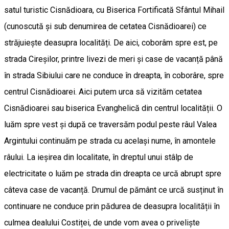
satul turistic Cisnădioara, cu Biserica Fortificată Sfântul Mihail
(cunoscută și sub denumirea de cetatea Cisnădioarei) ce
străjuiește deasupra localități. De aici, coborâm spre est, pe
strada Cireșilor, printre livezi de meri și case de vacanță până
în strada Sibiului care ne conduce în dreapta, în coborâre, spre
centrul Cisnădioarei. Aici putem urca să vizităm cetatea
Cisnădioarei sau biserica Evanghelică din centrul localității. O
luăm spre vest și după ce traversăm podul peste râul Valea
Argintului continuăm pe strada cu același nume, în amontele
râului. La ieșirea din localitate, în dreptul unui stâlp de
electricitate o luăm pe strada din dreapta ce urcă abrupt spre
câteva case de vacanță. Drumul de pământ ce urcă susținut în
continuare ne conduce prin pădurea de deasupra localității în
culmea dealului Costiței, de unde vom avea o priveliște