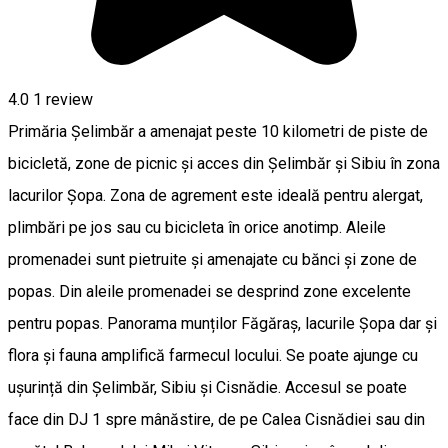
4.0
1 review
Primăria Șelimbăr a amenajat peste 10 kilometri de piste de
bicicletă, zone de picnic și acces din Șelimbăr și Sibiu în zona
lacurilor Șopa. Zona de agrement este ideală pentru alergat,
plimbări pe jos sau cu bicicleta în orice anotimp. Aleile
promenadei sunt pietruite și amenajate cu bănci și zone de
popas. Din aleile promenadei se desprind zone excelente
pentru popas. Panorama munților Făgăraș, lacurile Șopa dar și
flora și fauna amplifică farmecul locului. Se poate ajunge cu
ușurință din Șelimbăr, Sibiu și Cisnădie. Accesul se poate
face din DJ 1 spre mânăstire, de pe Calea Cisnădiei sau din