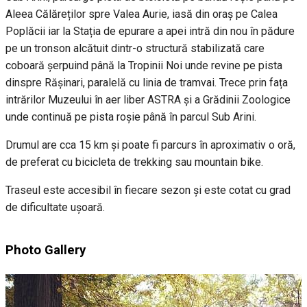
Aleea Călăreților spre Valea Aurie, iasă din oraș pe Calea
Poplăcii iar la Stația de epurare a apei intră din nou în pădure
pe un tronson alcătuit dintr-o structură stabilizată care
coboară șerpuind până la Tropinii Noi unde revine pe pista
dinspre Rășinari, paralelă cu linia de tramvai. Trece prin fața
intrărilor Muzeului în aer liber ASTRA și a Grădinii Zoologice
unde continuă pe pista roșie până în parcul Sub Arini.
Drumul are cca 15 km și poate fi parcurs în aproximativ o oră,
de preferat cu bicicleta de trekking sau mountain bike.
Traseul este accesibil în fiecare sezon și este cotat cu grad
de dificultate ușoară.
Photo Gallery