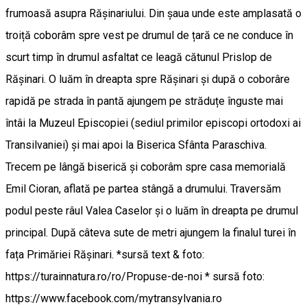
frumoasă asupra Rășinariului. Din șaua unde este amplasată o
troiță coborâm spre vest pe drumul de țară ce ne conduce în
scurt timp în drumul asfaltat ce leagă cătunul Prislop de
Rășinari. O luăm în dreapta spre Rășinari și după o coborâre
rapidă pe strada în pantă ajungem pe străduțe înguste mai
întâi la Muzeul Episcopiei (sediul primilor episcopi ortodoxi ai
Transilvaniei) și mai apoi la Biserica Sfânta Paraschiva.
Trecem pe lângă biserică și coborâm spre casa memorială
Emil Cioran, aflată pe partea stângă a drumului. Traversăm
podul peste râul Valea Caselor și o luăm în dreapta pe drumul
principal. După câteva sute de metri ajungem la finalul turei în
fața Primăriei Rășinari. *sursă text & foto:
https://turainnatura.ro/ro/Propuse-de-noi * sursă foto:
https://www.facebook.com/mytransylvania.ro