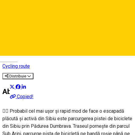
Sibiu - Calea Poplăcii -
Tropinii Noi - Muzeul ASTRA
- Sibiu
Deutsch
Cycling route
Distribuie
About
Copied!
🚵‍♀️ Probabil cel mai ușor și rapid mod de face o escapadă
plăcută și activă din Sibiu este parcurgerea pistei de biciclete
din Sibiu prin Pădurea Dumbrava. Traseul pornește din parcul
Sub Arini, parcurge pista de bicicletă pe bandă roșie până pe