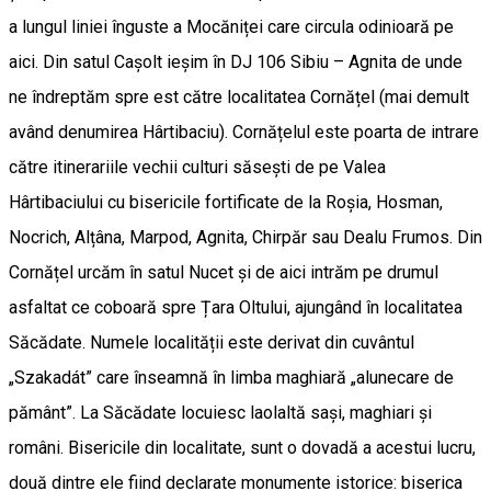
a lungul liniei înguste a Mocăniței care circula odinioară pe
aici. Din satul Cașolt ieșim în DJ 106 Sibiu – Agnita de unde
ne îndreptăm spre est către localitatea Cornățel (mai demult
având denumirea Hârtibaciu). Cornățelul este poarta de intrare
către itinerariile vechii culturi săsești de pe Valea
Hârtibaciului cu bisericile fortificate de la Roșia, Hosman,
Nocrich, Alțâna, Marpod, Agnita, Chirpăr sau Dealu Frumos. Din
Cornățel urcăm în satul Nucet și de aici intrăm pe drumul
asfaltat ce coboară spre Țara Oltului, ajungând în localitatea
Săcădate. Numele localității este derivat din cuvântul
„Szakadát” care înseamnă în limba maghiară „alunecare de
pământ”. La Săcădate locuiesc laolaltă sași, maghiari și
români. Bisericile din localitate, sunt o dovadă a acestui lucru,
două dintre ele fiind declarate monumente istorice: biserica