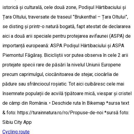
istorică și culturală, cele două zone, Podișul Hârtibaciului și
Țara Oltului, traversate de traseul ”Brukenthal – Țara Oltului”,
se disting și printr-o natură bogată, fapt atestat de declararea
aici a două arii speciale pentru protejarea avifaunei (ASPA) de
importanță europeană: ASPA Podișul Hârtibaciului și ASPA
Piemontul Făgăraș. Bicicliștii vor putea observa în cele 2 arii
protejate specii rare de păsări la nivelul Uniunii Europene
precum caprimulgul, ciocănitoarea de stejar, ciocârlia de
pădure sau sfrânciocul roșiatic. Tot aici cuibăresc cele mai
însemnate populații de acvilă țipătoare mică, viespar și cristel
de câmp din România. • Deschide ruta în Bikemap *sursa text
& foto: https://turainnatura.ro/ro/Propuse-de-noi *sursă foto:
Sibiu City App
Cycling route