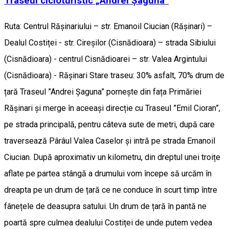
Traseul cicloturistic „Andrei Șaguna”
Ruta: Centrul Rășinariului – str. Emanoil Ciucian (Rășinari) –
Dealul Costiței - str. Cireșilor (Cisnădioara) – strada Sibiului
(Cisnădioara) - centrul Cisnădioarei – str. Valea Argintului
(Cisnădioara) - Rășinari Stare traseu: 30% asfalt, 70% drum de
țară Traseul ”Andrei Șaguna” pornește din fața Primăriei
Rășinari și merge în aceeași direcție cu Traseul ”Emil Cioran”,
pe strada principală, pentru câteva sute de metri, după care
traversează Pârâul Valea Caselor și intră pe strada Emanoil
Ciucian. După aproximativ un kilometru, din dreptul unei troițe
aflate pe partea stângă a drumului vom începe să urcăm în
dreapta pe un drum de țară ce ne conduce în scurt timp între
fânețele de deasupra satului. Un drum de țară în pantă ne
poartă spre culmea dealului Costiței de unde putem vedea