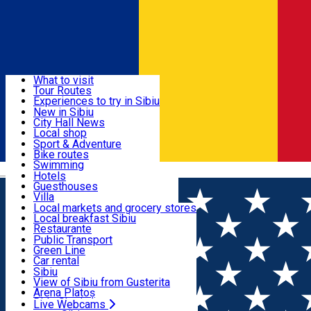
Sign In
Sign Up Free
Discover
What to visit
Tour Routes
Useful info
Experiences to try in Sibiu
Podcast
New in Sibiu
Culture
City Hall News
Activities & Adventure
Museums
Local shop
Churches
Sibiu artisans
Sport & Adventure
Parks, Zoo
Sibiul Verde
Bike routes
Accommodation
County of Sibiu
Public services
Swimming
Română
Education
Riding
Hotels
How do I get to Sibiu
Indoor activities
Guesthouses
Food, Drinks & Nightlife
Tourist Info
Loc de joacă indoor
Villa
Tour Guides
Loc de joacă outdoor
Hostels
Local markets and grocery stores
Guided tours
Ski
Motel
Local breakfast Sibiu
Transport & Parking
Publicații locale
Ice skating
Camping
Restaurante
Beauty salons
Yoga
Renting rooms
Pizza
Public Transport
Rooms for rent
Fast Food
Green Line
Live Webcams
Accommodation outside Sibiu
Coffee
Car rental
Sweets
Rent a bike
Sibiu
Pub, Bar
Scooter rentals
View of Sibiu from Gusterita
Night clubs
Taxi
Arena Platoș
Bakeries
Ride Sharing
Live Webcams
Home
Cycling route
Sibiu - Calea Poplăcii - Tropinii