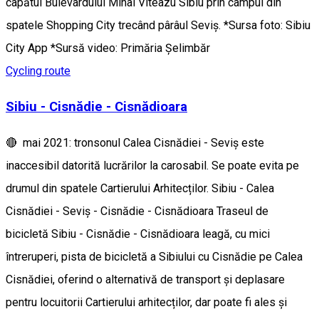
capătul Bulevardului Mihai Viteazu Sibiu prin câmpul din
spatele Shopping City trecând pârâul Seviș. *Sursa foto: Sibiu
City App *Sursă video: Primăria Șelimbăr
Cycling route
Sibiu - Cisnădie - Cisnădioara
🔴 mai 2021: tronsonul Calea Cisnădiei - Seviș este
inaccesibil datorită lucrărilor la carosabil. Se poate evita pe
drumul din spatele Cartierului Arhitecților. Sibiu - Calea
Cisnădiei - Seviș - Cisnădie - Cisnădioara Traseul de
bicicletă Sibiu - Cisnădie - Cisnădioara leagă, cu mici
întreruperi, pista de bicicletă a Sibiului cu Cisnădie pe Calea
Cisnădiei, oferind o alternativă de transport și deplasare
pentru locuitorii Cartierului arhitecților, dar poate fi ales și