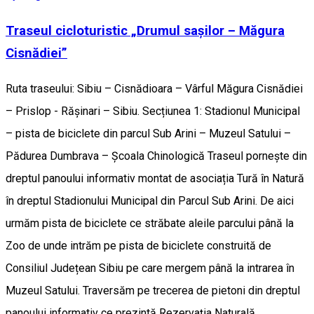
Traseul cicloturistic „Drumul sașilor – Măgura
Cisnădiei”
Ruta traseului: Sibiu – Cisnădioara – Vârful Măgura Cisnădiei
– Prislop - Rășinari – Sibiu. Secțiunea 1: Stadionul Municipal
– pista de biciclete din parcul Sub Arini – Muzeul Satului –
Pădurea Dumbrava – Școala Chinologică Traseul pornește din
dreptul panoului informativ montat de asociația Tură în Natură
în dreptul Stadionului Municipal din Parcul Sub Arini. De aici
urmăm pista de biciclete ce străbate aleile parcului până la
Zoo de unde intrăm pe pista de biciclete construită de
Consiliul Județean Sibiu pe care mergem până la intrarea în
Muzeul Satului. Traversăm pe trecerea de pietoni din dreptul
panoului informativ ce prezintă Rezervația Naturală