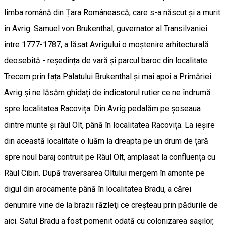
limba română din Țara Românească, care s-a născut și a murit
în Avrig. Samuel von Brukenthal, guvernator al Transilvaniei
între 1777-1787, a lăsat Avrigului o moștenire arhitecturală
deosebită - reședința de vară și parcul baroc din localitate.
Trecem prin fața Palatului Brukenthal și mai apoi a Primăriei
Avrig și ne lăsăm ghidați de indicatorul rutier ce ne îndrumă
spre localitatea Racovița. Din Avrig pedalăm pe șoseaua
dintre munte și râul Olt, până în localitatea Racovița. La ieșire
din această localitate o luăm la dreapta pe un drum de țară
spre noul baraj contruit pe Râul Olt, amplasat la confluența cu
Râul Cibin. După traversarea Oltului mergem în amonte pe
digul din arocamente până în localitatea Bradu, a cărei
denumire vine de la brazii răzleţi ce creşteau prin pădurile de
aici. Satul Bradu a fost pomenit odată cu colonizarea saşilor,