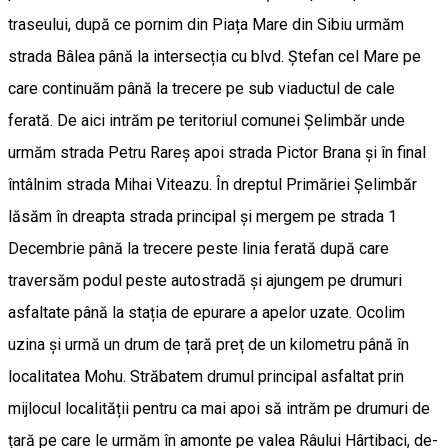
traseului, după ce pornim din Piața Mare din Sibiu urmăm
strada Bâlea până la intersecția cu blvd. Ștefan cel Mare pe
care continuăm până la trecere pe sub viaductul de cale
ferată. De aici intrăm pe teritoriul comunei Șelimbăr unde
urmăm strada Petru Rareș apoi strada Pictor Brana și în final
întâlnim strada Mihai Viteazu. În dreptul Primăriei Șelimbăr
lăsăm în dreapta strada principal și mergem pe strada 1
Decembrie până la trecere peste linia ferată după care
traversăm podul peste autostradă și ajungem pe drumuri
asfaltate până la stația de epurare a apelor uzate. Ocolim
uzina și urmă un drum de țară preț de un kilometru până în
localitatea Mohu. Străbatem drumul principal asfaltat prin
mijlocul localității pentru ca mai apoi să intrăm pe drumuri de
țară pe care le urmăm în amonte pe valea Râului Hârtibaci, de-