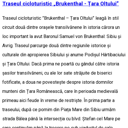
Traseul cicloturistic „Brukenthal - Țara Oltului”
Traseul cicloturistic ”Brukenthal – Țara Oltului” leagă în stil
circuit două dintre orașele transilvănene în istoria cărora un
loc important la avut Baronul Samuel von Brukenthal: Sibiu și
Avrig. Traseul parcurge două dintre regiunile istorice și
culturale din apropierea Sibiului și anume Podișul Hârtibaciului
și Țara Oltului. Dacă prima ne poartă cu gândul către istoria
șasilor transilvăneni, cu ale lor sate străjuite de biserici
fotificate, a doua ne povestește despre istoria domnilor
munteni din Țara Românească, care în perioada medievală
primeau aici feude în vreme de restriște. În prima parte a
traseului, după ce pornim din Piața Mare din Sibiu urmăm
strada Bâlea până la intersecția cu blvd. Ștefan cel Mare pe
care continuăm până la trecere pe sub viaductul de cale