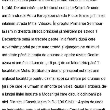
ferată. De aici intrăm pe teritoriul comunei Șelimbăr unde
urmăm strada Petru Rareș apoi strada Pictor Brana și în final
întâlnim strada Mihai Viteazu. În dreptul Primăriei Șelimbăr
lăsăm în dreapta strada principal și mergem pe strada 1
Decembrie până la trecere peste linia ferată după care
traversăm podul peste autostradă și ajungem pe drumuri
asfaltate până la stația de epurare a apelor uzate. Ocolim
uzina și urmă un drum de țară preț de un kilometru până în
localitatea Mohu. Străbatem drumul principal asfaltat prin
mijlocul localității pentru ca mai apoi să intrăm pe drumuri de
țară pe care le urmăm în amonte pe valea Râului Hârtibaci, de-
a lungul liniei înguste a Mocăniței care circula odinioară pe
aici. Din satul Cașolt ieșim în DJ 106 Sibiu – Agnita de unde
ne îndreptăm spre est către localitatea Cornățel (mai demult