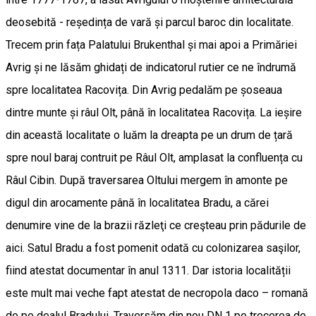
deosebită - reședința de vară și parcul baroc din localitate.
Trecem prin fața Palatului Brukenthal și mai apoi a Primăriei
Avrig și ne lăsăm ghidați de indicatorul rutier ce ne îndrumă
spre localitatea Racovița. Din Avrig pedalăm pe șoseaua
dintre munte și râul Olt, până în localitatea Racovița. La ieșire
din această localitate o luăm la dreapta pe un drum de țară
spre noul baraj contruit pe Râul Olt, amplasat la confluența cu
Râul Cibin. După traversarea Oltului mergem în amonte pe
digul din arocamente până în localitatea Bradu, a cărei
denumire vine de la brazii răzleţi ce creşteau prin pădurile de
aici. Satul Bradu a fost pomenit odată cu colonizarea saşilor,
fiind atestat documentar în anul 1311. Dar istoria localității
este mult mai veche fapt atestat de necropola daco – romană
de pe dealul Bradului. Traversăm din nou DN 1 pe trecerea de