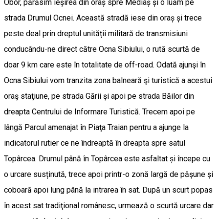
Obor, părăsim ieșirea din oraș spre Mediaș și o luăm pe
strada Drumul Ocnei. Această stradă iese din oraș și trece
peste deal prin dreptul unității militară de transmisiuni
conducându-ne direct către Ocna Sibiului, o rută scurtă de
doar 9 km care este în totalitate de off-road. Odată ajunşi în
Ocna Sibiului vom tranzita zona balneară şi turistică a acestui
oraş staţiune, pe strada Gării şi apoi pe strada Băilor din
dreapta Centrului de Informare Turistică. Trecem apoi pe
lângă Parcul amenajat în Piaţa Traian pentru a ajunge la
indicatorul rutier ce ne îndreaptă în dreapta spre satul
Topârcea. Drumul până în Topârcea este asfaltat și începe cu
o urcare susținută, trece apoi printr-o zonă largă de păşune şi
coboară apoi lung până la intrarea în sat. După un scurt popas
în acest sat tradiţional românesc, urmează o scurtă urcare dar