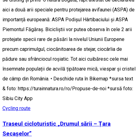
aici a două arii speciale pentru protejarea avifaunei (ASPA) de
importanță europeană: ASPA Podișul Hârtibaciului și ASPA
Piemontul Făgăraș. Bicicliștii vor putea observa în cele 2 arii
protejate specii rare de păsări la nivelul Uniunii Europene
precum caprimulgul, ciocănitoarea de stejar, ciocârlia de
pădure sau sfrânciocul roșiatic. Tot aici cuibăresc cele mai
însemnate populații de acvilă țipătoare mică, viespar și cristel
de câmp din România. • Deschide ruta în Bikemap *sursa text
& foto: https://turainnatura.ro/ro/Propuse-de-noi *sursă foto:
Sibiu City App
Cycling route
Traseul cicloturistic „Drumul sării – Țara
Secașelor”