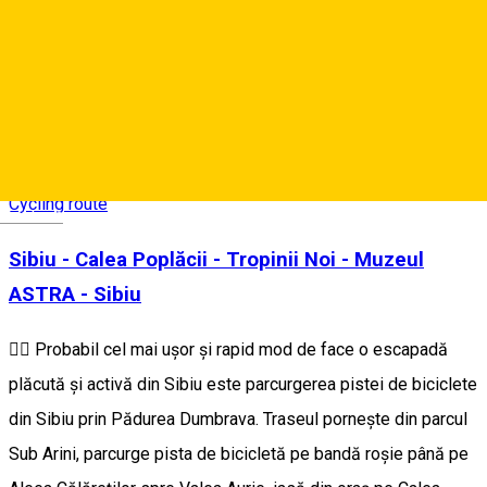
km/oră. De asemenea, în scopul evitării accidentărilor este
interzis accesul cu mopede, motociclete sau cu oricare alt tip
de vehicule şi atelaje. *Sursa: sibiu-turism.ro Credit foto: Sibiu
City App
Calea Dumbrăvii nr. 142, Sibiu, Romania
Cycling route
Deutsch
Sibiu - Calea Poplăcii - Tropinii Noi - Muzeul
ASTRA - Sibiu
🚵‍♀️ Probabil cel mai ușor și rapid mod de face o escapadă
plăcută și activă din Sibiu este parcurgerea pistei de biciclete
din Sibiu prin Pădurea Dumbrava. Traseul pornește din parcul
Sub Arini, parcurge pista de bicicletă pe bandă roșie până pe