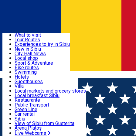
Sign In
Sign Up Free
Discover
What to visit
Tour Routes
Useful info
Experiences to try in Sibiu
Podcast
New in Sibiu
Culture
City Hall News
Activities & Adventure
Museums
Local shop
Churches
Sibiu artisans
Sport & Adventure
Parks, Zoo
Sibiul Verde
Bike routes
Accommodation
County of Sibiu
Public services
Swimming
Română
Education
Riding
Hotels
How do I get to Sibiu
Indoor activities
Guesthouses
Food, Drinks & Nightlife
Tourist Info
Loc de joacă indoor
Villa
Tour Guides
Loc de joacă outdoor
Hostels
Local markets and grocery stores
Guided tours
Ski
Motel
Local breakfast Sibiu
Transport & Parking
Publicații locale
Ice skating
Camping
Restaurante
Beauty salons
Yoga
Renting rooms
Pizza
Public Transport
Rooms for rent
Fast Food
Green Line
Live Webcams
Accommodation outside Sibiu
Coffee
Car rental
Sweets
Rent a bike
Sibiu
Pub, Bar
Scooter rentals
View of Sibiu from Gusterita
Night clubs
Taxi
Arena Platoș
Bakeries
Ride Sharing
Live Webcams
Home
Cycling route