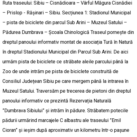
Ruta traseului: Sibiu – Cisnădioara – Vârful Măgura Cisnădiei
– Prislop - Rășinari – Sibiu. Secțiunea 1: Stadionul Municipal
– pista de biciclete din parcul Sub Arini – Muzeul Satului –
Pădurea Dumbrava – Școala Chinologică Traseul pornește din
dreptul panoului informativ montat de asociația Tură în Natură
în dreptul Stadionului Municipal din Parcul Sub Arini. De aici
urmăm pista de biciclete ce străbate aleile parcului până la
Zoo de unde intrăm pe pista de biciclete construită de
Consiliul Județean Sibiu pe care mergem până la intrarea în
Muzeul Satului. Traversăm pe trecerea de pietoni din dreptul
panoului informativ ce prezintă Rezervația Naturală
”Dumbrava Sibiului” și intrăm în pădure. Străbatem potecile
pădurii urmărind marcajele C albastru ale traseului ”Emil
Cioran” și ieșim după aproximativ un kilometru într-o pașune