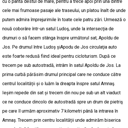
cu o pantă destul de mare, pentru a trece apoi prin una dintre
cele mai frumoase pasaje ale traseului, un platou înalt de unde
putem admira împrejurimile în toate cele patru zări. Urmează o
nouă coborâre într-un satul Ludoş, unde la intersecţia de
drumuri o să facem stânga înspre următorul sat, Apoldu de
Jos. Pe drumul între Ludoș șiApodu de Jos circulaţia auto
este foarte redusă fiind ideal pentru cicloturism. După ce
trecem pe sub autostradă, intrâm în satul Apoldu de Jos. La
prima curbă părăsim drumul principal care ne conduce către
centrul localității și o luăm la dreapta înspre satul Amnaş.
Ieșim repede din sat și trecem din nou pe sub un alt viaduct
ce ne conduce dincolo de autostradă spre un drum de pietriş
pe care îl urmăm aproximativ 7 kilometri până la intrarea în
Amnaș. Trecem prin centru localității unde admirăm biserica