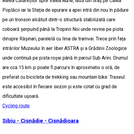
Aleea Călăreților spre Valea Aurie, iasă din oraș pe Calea
Poplăcii iar la Stația de epurare a apei intră din nou în pădure
pe un tronson alcătuit dintr-o structură stabilizată care
coboară șerpuind până la Tropinii Noi unde revine pe pista
dinspre Rășinari, paralelă cu linia de tramvai. Trece prin fața
intrărilor Muzeului în aer liber ASTRA și a Grădinii Zoologice
unde continuă pe pista roșie până în parcul Sub Arini. Drumul
are cca 15 km și poate fi parcurs în aproximativ o oră, de
preferat cu bicicleta de trekking sau mountain bike. Traseul
este accesibil în fiecare sezon și este cotat cu grad de
dificultate ușoară.
Cycling route
Sibiu - Cisnădie - Cisnădioara