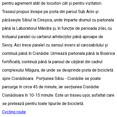
pentru agrement atât de locuitori cât și pentru vizitatori.
Traseul propus începe pe pista din parcul Sub Arini și
părăsește Sibiul la Cireșica, unde împarte drumul cu pietonala
până la Laboratorul Mândra și, în funcție de perioada zilei, cu
trotuarul paralel cu cartierul arhitecților până aproape de
Seviș. Aici trece paralel cu sensul invers al carosabilului și
continuă până în Cisnădie. Urmează pietonala până la Biserica
fortificată, continuă până la panoul de cățărat din cadrul
complexului Măgura, de unde se desprinde pista de bicicletă
spre Cisnădioara. Porțiunea Sibiu - Cisnădie se poate
parcurge în circa 45 de minute, iar secțiunea Cisnădie
Cisnădioara în 10-15 minute. Este un traseu ușor, asfaltat care
se pretează pentru toate tipurile de bicicletă.
Cycling route