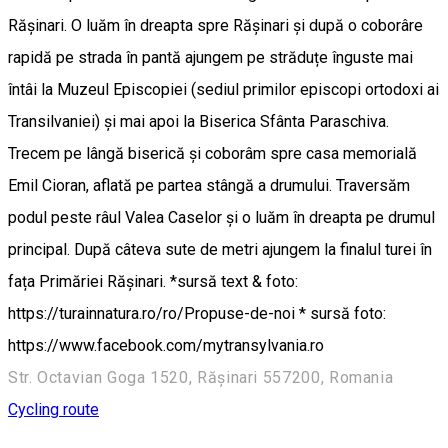
Rășinari. O luăm în dreapta spre Rășinari și după o coborâre
rapidă pe strada în pantă ajungem pe străduțe înguste mai
întâi la Muzeul Episcopiei (sediul primilor episcopi ortodoxi ai
Transilvaniei) și mai apoi la Biserica Sfânta Paraschiva.
Trecem pe lângă biserică și coborâm spre casa memorială
Emil Cioran, aflată pe partea stângă a drumului. Traversăm
podul peste râul Valea Caselor și o luăm în dreapta pe drumul
principal. După câteva sute de metri ajungem la finalul turei în
fața Primăriei Rășinari. *sursă text & foto:
https://turainnatura.ro/ro/Propuse-de-noi * sursă foto:
https://www.facebook.com/mytransylvania.ro
Str. Octavian Goga 1520, Rășinari 557200, Romania
Cycling route