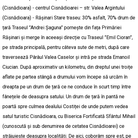
(Cisnădioara) - centrul Cisnădioarei – str. Valea Argintului
(Cisnădioara) - Rășinari Stare traseu: 30% asfalt, 70% drum de
țară Traseul ”Andrei Șaguna” pornește din fața Primăriei
Rășinari și merge în aceeași direcție cu Traseul ”Emil Cioran”,
pe strada principală, pentru câteva sute de metri, după care
traversează Pârâul Valea Caselor și intră pe strada Emanoil
Ciucian. După aproximativ un kilometru, din dreptul unei troițe
aflate pe partea stângă a drumului vom începe să urcăm în
dreapta pe un drum de țară ce ne conduce în scurt timp între
fânețele de deasupra satului. Un drum de țară în pantă ne
poartă spre culmea dealului Costiței de unde putem vedea
satul turistic Cisnădioara, cu Biserica Fortificată Sfântul Mihail
(cunoscută și sub denumirea de cetatea Cisnădioarei) ce
străjuiește deasupra localități. De aici, coborâm spre est, pe