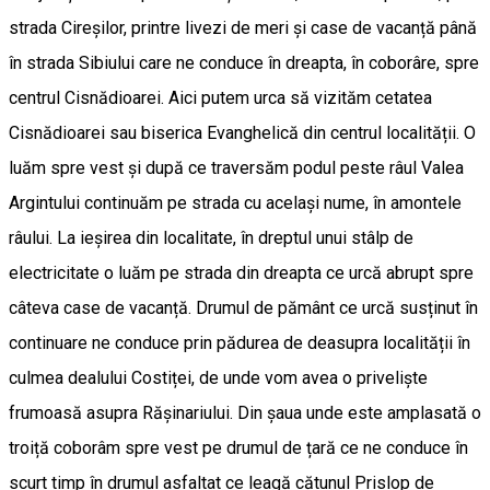
strada Cireșilor, printre livezi de meri și case de vacanță până
în strada Sibiului care ne conduce în dreapta, în coborâre, spre
centrul Cisnădioarei. Aici putem urca să vizităm cetatea
Cisnădioarei sau biserica Evanghelică din centrul localității. O
luăm spre vest și după ce traversăm podul peste râul Valea
Argintului continuăm pe strada cu același nume, în amontele
râului. La ieșirea din localitate, în dreptul unui stâlp de
electricitate o luăm pe strada din dreapta ce urcă abrupt spre
câteva case de vacanță. Drumul de pământ ce urcă susținut în
continuare ne conduce prin pădurea de deasupra localității în
culmea dealului Costiței, de unde vom avea o priveliște
frumoasă asupra Rășinariului. Din șaua unde este amplasată o
troiță coborâm spre vest pe drumul de țară ce ne conduce în
scurt timp în drumul asfaltat ce leagă cătunul Prislop de