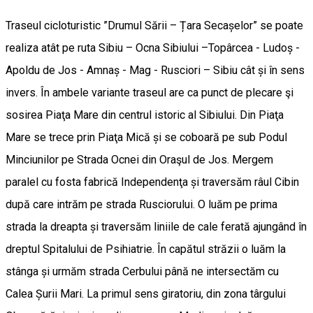
Traseul cicloturistic ”Drumul Sării – Țara Secașelor” se poate
realiza atât pe ruta Sibiu – Ocna Sibiului –Topârcea - Ludoș -
Apoldu de Jos - Amnaș - Mag - Rusciori – Sibiu cât și în sens
invers. În ambele variante traseul are ca punct de plecare şi
sosirea Piaţa Mare din centrul istoric al Sibiului. Din Piaţa
Mare se trece prin Piaţa Mică și se coboară pe sub Podul
Minciunilor pe Strada Ocnei din Oraşul de Jos. Mergem
paralel cu fosta fabrică Independenţa și traversăm râul Cibin
după care intrăm pe strada Rusciorului. O luăm pe prima
strada la dreapta și traversăm liniile de cale ferată ajungând în
dreptul Spitalului de Psihiatrie. În capătul străzii o luăm la
stânga și urmăm strada Cerbului până ne intersectăm cu
Calea Șurii Mari. La primul sens giratoriu, din zona târgului