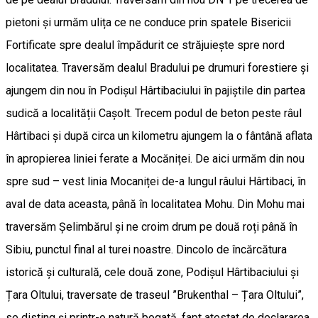
pietoni și urmăm ulița ce ne conduce prin spatele Bisericii
Fortificate spre dealul împădurit ce străjuiește spre nord
localitatea. Traversăm dealul Bradului pe drumuri forestiere și
ajungem din nou în Podișul Hârtibaciului în pajiștile din partea
sudică a localității Cașolt. Trecem podul de beton peste râul
Hârtibaci și după circa un kilometru ajungem la o fântână aflata
în apropierea liniei ferate a Mocăniței. De aici urmăm din nou
spre sud – vest linia Mocaniței de-a lungul râului Hârtibaci, în
aval de data aceasta, până în localitatea Mohu. Din Mohu mai
traversăm Șelimbărul și ne croim drum pe două roți până în
Sibiu, punctul final al turei noastre. Dincolo de încărcătura
istorică și culturală, cele două zone, Podișul Hârtibaciului și
Țara Oltului, traversate de traseul ”Brukenthal – Țara Oltului”,
se disting și printr-o natură bogată, fapt atestat de declararea