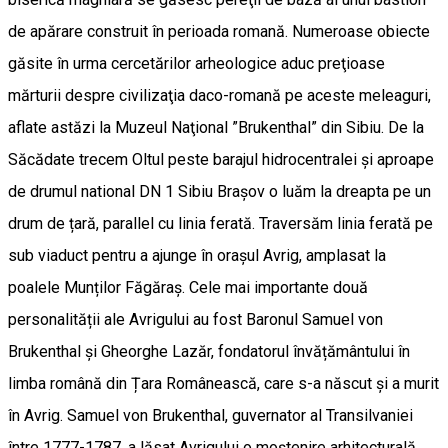
de apărare construit în perioada romană. Numeroase obiecte
găsite în urma cercetărilor arheologice aduc preţioase
mărturii despre civilizaţia daco-romană pe aceste meleaguri,
aflate astăzi la Muzeul Naţional ”Brukenthal” din Sibiu. De la
Săcădate trecem Oltul peste barajul hidrocentralei și aproape
de drumul national DN 1 Sibiu Brașov o luăm la dreapta pe un
drum de țară, parallel cu linia ferată. Traversăm linia ferată pe
sub viaduct pentru a ajunge în orașul Avrig, amplasat la
poalele Munților Făgăraș. Cele mai importante două
personalității ale Avrigului au fost Baronul Samuel von
Brukenthal și Gheorghe Lazăr, fondatorul învățământului în
limba română din Țara Românească, care s-a născut și a murit
în Avrig. Samuel von Brukenthal, guvernator al Transilvaniei
între 1777-1787, a lăsat Avrigului o moștenire arhitecturală