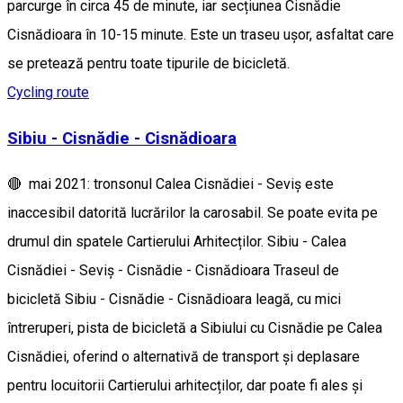
parcurge în circa 45 de minute, iar secțiunea Cisnădie
Cisnădioara în 10-15 minute. Este un traseu ușor, asfaltat care
se pretează pentru toate tipurile de bicicletă.
Cycling route
Sibiu - Cisnădie - Cisnădioara
🔴 mai 2021: tronsonul Calea Cisnădiei - Seviș este
inaccesibil datorită lucrărilor la carosabil. Se poate evita pe
drumul din spatele Cartierului Arhitecților. Sibiu - Calea
Cisnădiei - Seviș - Cisnădie - Cisnădioara Traseul de
bicicletă Sibiu - Cisnădie - Cisnădioara leagă, cu mici
întreruperi, pista de bicicletă a Sibiului cu Cisnădie pe Calea
Cisnădiei, oferind o alternativă de transport și deplasare
pentru locuitorii Cartierului arhitecților, dar poate fi ales și