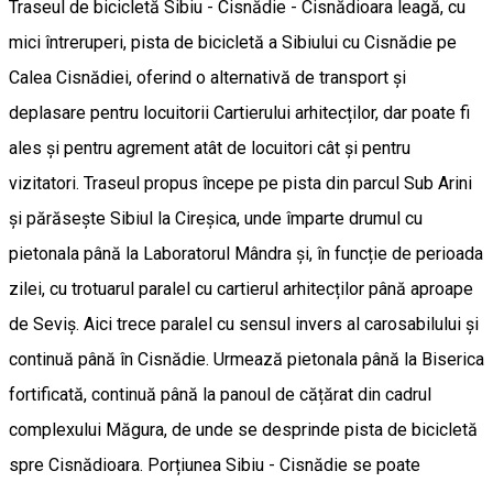
Traseul de bicicletă Sibiu - Cisnădie - Cisnădioara leagă, cu
mici întreruperi, pista de bicicletă a Sibiului cu Cisnădie pe
Calea Cisnădiei, oferind o alternativă de transport și
deplasare pentru locuitorii Cartierului arhitecților, dar poate fi
ales și pentru agrement atât de locuitori cât și pentru
vizitatori. Traseul propus începe pe pista din parcul Sub Arini
și părăsește Sibiul la Cireșica, unde împarte drumul cu
pietonala până la Laboratorul Mândra și, în funcție de perioada
zilei, cu trotuarul paralel cu cartierul arhitecților până aproape
de Seviș. Aici trece paralel cu sensul invers al carosabilului și
continuă până în Cisnădie. Urmează pietonala până la Biserica
fortificată, continuă până la panoul de cățărat din cadrul
complexului Măgura, de unde se desprinde pista de bicicletă
spre Cisnădioara. Porțiunea Sibiu - Cisnădie se poate