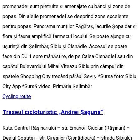
promenadei sunt pietruite și amenajate cu bănci și zone de
popas. Din aleile promenadei se desprind zone excelente
pentru popas. Panorama munților Făgăraș, lacurile Șopa dar și
flora și fauna amplifică farmecul locului. Se poate ajunge cu
ușurință din Șelimbăr, Sibiu și Cisnădie. Accesul se poate
face din DJ 1 spre mânăstire, de pe Calea Cisnădiei sau din
capătul Bulevardului Mihai Viteazu Sibiu prin câmpul din
spatele Shopping City trecând pârâul Seviș. *Sursa foto: Sibiu
City App *Sursă video: Primăria Șelimbăr
Cycling route
Traseul cicloturistic „Andrei Șaguna”
Ruta: Centrul Rășinariului – str. Emanoil Ciucian (Rășinari) –
Dealul Costiței - str. Cireșilor (Cisnădioara) – strada Sibiului