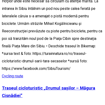
Hoţilor unde este necesar să circulăm cu atenţie mărită. La
intrarea în Sibiu întâlnim un pod nou peste calea ferată pe
lateralele căruia s-a amenajat o pistă modernă pentru
biciclete. Urmăm străzile Mihail Kogălnicieanu şi
Reeconstrucţiei prevăzute cu piste pentru biciclete, pentru ca
poi să tranzitâm noul pod de la Piaţa Cibin spre destinația
finală Piața Mare din Sibiu. • Deschide traseul în Bikemap:
*sursa text & foto: https://turainnatura.ro/ro/traseul-
cicloturistic-drumul-sarii-tara-secaselor *sursă foto:
https://www.facebook.com/SibiuTourism/
Cycling route
Traseul cicloturistic „Drumul sașilor – Măgura
Cisnădiei”