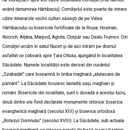
având denumirea Hârtibaciu). Cornățelul este poarta de intrare
către itinerariile vechii culturi săsești de pe Valea
Hârtibaciului cu bisericile fortificate de la Roșia, Hosman,
Nocrich, Alțâna, Marpod, Agnita, Chirpăr sau Dealu Frumos. Din
Cornățel urcăm în satul Nucet și de aici intrăm pe drumul
asfaltat ce coboară spre Țara Oltului, ajungând în localitatea
Săcădate. Numele localității este derivat din cuvântul
„Szakadát” care înseamnă în limba maghiară „alunecare de
pământ”. La Săcădate locuiesc laolaltă sași, maghiari și
români. Bisericile din localitate, sunt o dovadă a acestui lucru,
două dintre ele fiind declarate monumente istorice: biserica
evanghelică maghiară (secolul XIII) și biserica ortodoxă
„Botezul Domnului” (secolul XVIII). La Săcădate, sub actuala
biserică maghiară se găsesc pereţii de bază ai unui bastion