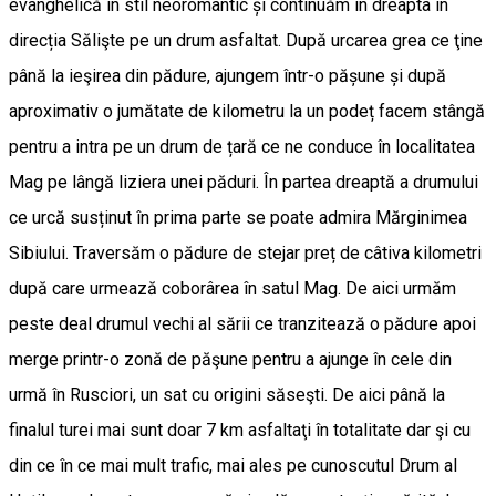
evanghelică în stil neoromantic și continuăm în dreapta în
direcția Sălişte pe un drum asfaltat. După urcarea grea ce ţine
până la ieşirea din pădure, ajungem într-o pășune și după
aproximativ o jumătate de kilometru la un podeț facem stângă
pentru a intra pe un drum de țară ce ne conduce în localitatea
Mag pe lângă liziera unei păduri. În partea dreaptă a drumului
ce urcă susținut în prima parte se poate admira Mărginimea
Sibiului. Traversăm o pădure de stejar preț de câtiva kilometri
după care urmează coborârea în satul Mag. De aici urmăm
peste deal drumul vechi al sării ce tranzitează o pădure apoi
merge printr-o zonă de păşune pentru a ajunge în cele din
urmă în Rusciori, un sat cu origini săseşti. De aici până la
finalul turei mai sunt doar 7 km asfaltaţi în totalitate dar şi cu
din ce în ce mai mult trafic, mai ales pe cunoscutul Drum al