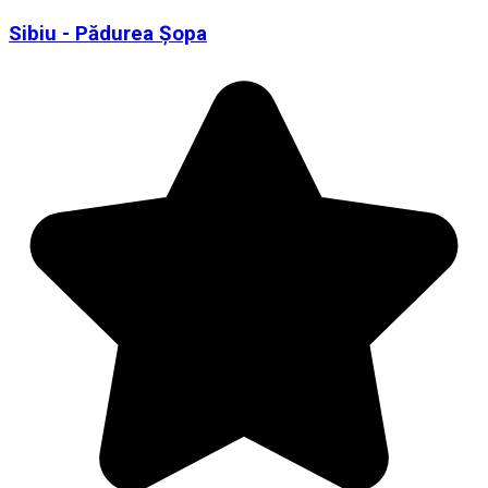
Sibiu - Pădurea Șopa