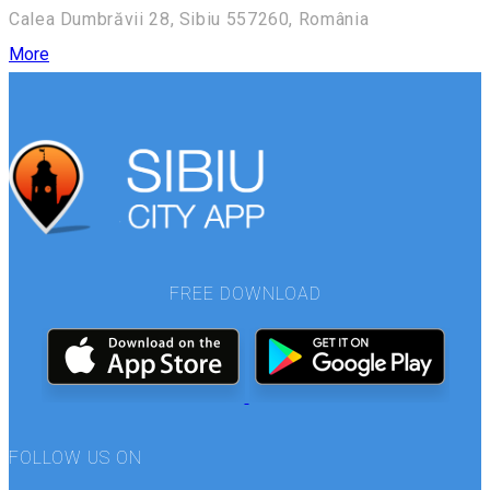
Calea Dumbrăvii 28, Sibiu 557260, România
More
FREE DOWNLOAD
FOLLOW US ON