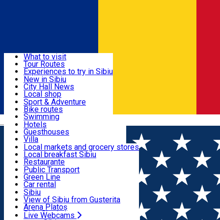
Sign In
Sign Up Free
Discover
What to visit
Tour Routes
Useful info
Experiences to try in Sibiu
Podcast
New in Sibiu
Culture
City Hall News
Activities & Adventure
Museums
Local shop
Churches
Sibiu artisans
Sport & Adventure
Parks, Zoo
Sibiul Verde
Bike routes
Accommodation
County of Sibiu
Public services
Swimming
Română
Education
Riding
Hotels
How do I get to Sibiu
Indoor activities
Guesthouses
Food, Drinks & Nightlife
Tourist Info
Loc de joacă indoor
Villa
Tour Guides
Loc de joacă outdoor
Hostels
Local markets and grocery stores
Guided tours
Ski
Motel
Local breakfast Sibiu
Transport & Parking
Publicații locale
Ice skating
Camping
Restaurante
Beauty salons
Yoga
Renting rooms
Pizza
Public Transport
Rooms for rent
Fast Food
Green Line
Live Webcams
Accommodation outside Sibiu
Coffee
Car rental
Sweets
Rent a bike
Sibiu
Pub, Bar
Scooter rentals
View of Sibiu from Gusterita
Night clubs
Taxi
Arena Platoș
Bakeries
Ride Sharing
Live Webcams
Home
Hotel
Sonne **