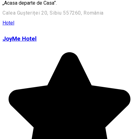
„Acasa departe de Casa”.
Calea Gușteriței 20, Sibiu 557260, România
Hotel
JoyMe Hotel