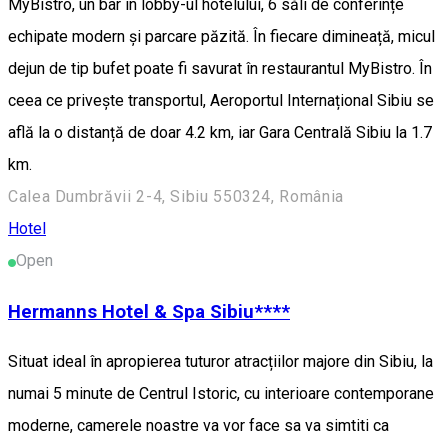
MyBistro, un bar în lobby-ul hotelului, 6 săli de conferințe
echipate modern și parcare păzită. În fiecare dimineață, micul
dejun de tip bufet poate fi savurat în restaurantul MyBistro. În
ceea ce privește transportul, Aeroportul Internațional Sibiu se
află la o distanță de doar 4.2 km, iar Gara Centrală Sibiu la 1.7
km.
Calea Dumbrăvii 2-4, Sibiu 550324, România
Hotel
Open
Hermanns Hotel & Spa Sibiu****
Situat ideal în apropierea tuturor atracțiilor majore din Sibiu, la
numai 5 minute de Centrul Istoric, cu interioare contemporane
moderne, camerele noastre va vor face sa va simtiti ca