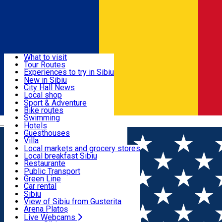
Sign In
Sign Up Free
Discover
What to visit
Tour Routes
Useful info
Experiences to try in Sibiu
Podcast
New in Sibiu
Culture
City Hall News
Activities & Adventure
Museums
Local shop
Churches
Sibiu artisans
Sport & Adventure
Parks, Zoo
Sibiul Verde
Bike routes
Accommodation
County of Sibiu
Public services
Swimming
Română
Education
Riding
Hotels
How do I get to Sibiu
Indoor activities
Guesthouses
Food, Drinks & Nightlife
Tourist Info
Loc de joacă indoor
Villa
Tour Guides
Loc de joacă outdoor
Hostels
Local markets and grocery stores
Guided tours
Ski
Motel
Local breakfast Sibiu
Transport & Parking
Publicații locale
Ice skating
Camping
Restaurante
Beauty salons
Yoga
Renting rooms
Pizza
Public Transport
Rooms for rent
Fast Food
Green Line
Live Webcams
Accommodation outside Sibiu
Coffee
Car rental
Sweets
Rent a bike
Sibiu
Pub, Bar
Scooter rentals
View of Sibiu from Gusterita
Night clubs
Taxi
Arena Platoș
Bakeries
Ride Sharing
Live Webcams
Home
Article
Susținem Sibiul în competiția „Destinaţia