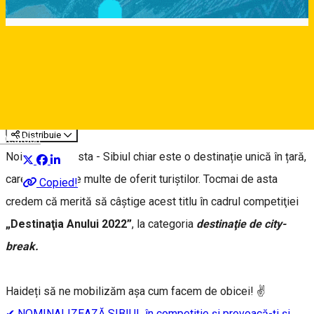
Susținem Sibiul în competiția
„Destinaţia Anului 2022”
Article
Distribuie
Deutsch
Noi știm deja asta - Sibiul chiar este o destinație unică în țară,
care are atât de multe de oferit turiștilor. Tocmai de asta
Copied!
credem că merită să câștige acest titlu în cadrul competiţiei
„Destinaţia Anului 2022”
, la categoria
destinaţie de city-
break.
Haideți să ne mobilizăm așa cum facem de obicei! ✌️
✔ NOMINALIZEAZĂ SIBIUL în competiție și provoacă-ți și