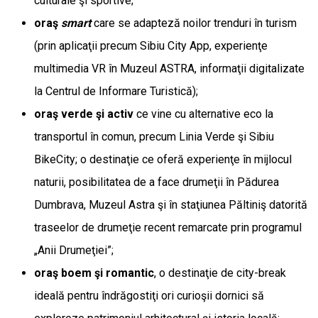
culturale şi sportive;
oraş
smart
care se adapteză noilor trenduri în turism
(prin aplicaţii precum Sibiu City App, experienţe
multimedia VR în Muzeul ASTRA, informaţii digitalizate
la Centrul de Informare Turistică);
oraş verde şi activ
ce vine cu alternative eco la
transportul în comun, precum Linia Verde şi Sibiu
BikeCity; o destinaţie ce oferă experienţe în mijlocul
naturii, posibilitatea de a face drumeţii în Pădurea
Dumbrava, Muzeul Astra şi în staţiunea Păltiniş datorită
traseelor de drumeţie recent remarcate prin programul
„Anii Drumeţiei”;
oraş boem şi romantic
, o destinaţie de city-break
ideală pentru îndrăgostiţi ori curioşii dornici să