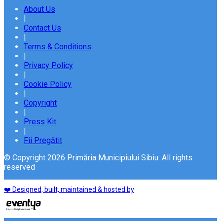
About Us
|
Contact Us
|
Terms & Conditions
|
Privacy Policy
|
Cookie Policy
|
Copyright
|
Press Kit
|
Fii Pregătit
© Copyright 2026 Primăria Municipiului Sibiu. All rights
reserved
❤️ Designed, built, maintained & hosted by