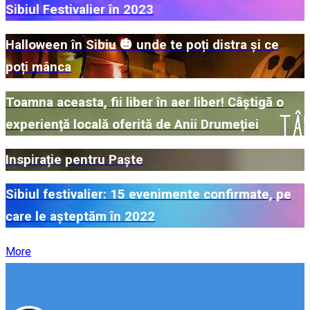
Sibiul Festivalier în 2023
Halloween în Sibiu 🎃 unde te poți distra și ce
poți mânca
Toamna aceasta, fii liber în aer liber! Câștigă o
experiență locală oferită de Anii Drumeției
Inspirație pentru Paște
Sibiul festivalier: 15 evenimente confirmate, pe
care le așteptăm în 2022
More