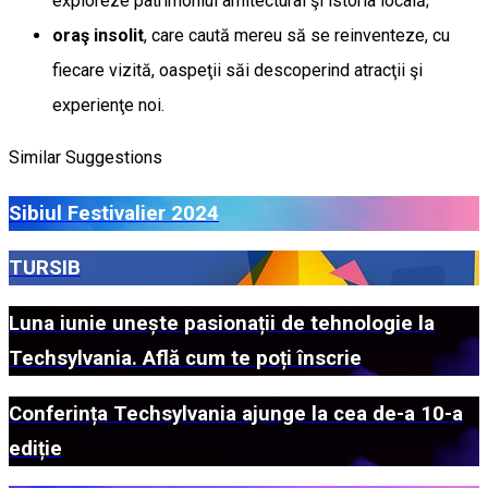
exploreze patrimoniul arhitectural şi istoria locală;
oraş insolit
, care caută mereu să se reinventeze, cu
fiecare vizită, oaspeţii săi descoperind atracţii şi
experienţe noi.
Similar Suggestions
Sibiul Festivalier 2024
TURSIB
Luna iunie unește pasionații de tehnologie la
Techsylvania. Află cum te poți înscrie
Conferința Techsylvania ajunge la cea de-a 10-a
ediție