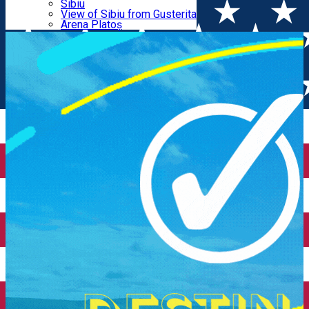
Parking tickets
Sibiu
Parking places
View of Sibiu from Gusterita
Anului 2022”
Electric vehicle charging points
Arena Platoș