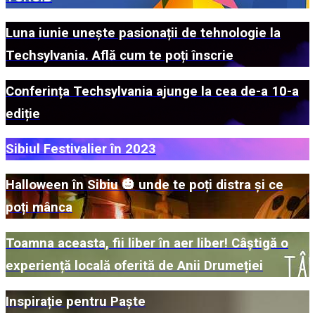
Luna iunie unește pasionații de tehnologie la
Techsylvania. Află cum te poți înscrie
Conferința Techsylvania ajunge la cea de-a 10-a
ediție
Sibiul Festivalier în 2023
Halloween în Sibiu 🎃 unde te poți distra și ce
poți mânca
Toamna aceasta, fii liber în aer liber! Câștigă o
experiență locală oferită de Anii Drumeției
Inspirație pentru Paște