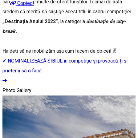
care are atât de multe de oferit turiștilor. Tocmai de asta
Copied!
credem că merită să câștige acest titlu în cadrul competiţiei
„Destinaţia Anului 2022”
, la categoria
destinaţie de city-
break.
Haideți să ne mobilizăm așa cum facem de obicei! ✌️
✔ NOMINALIZEAZĂ SIBIUL în competiție și provoacă-ți și
prietenii să o facă
Photo Gallery