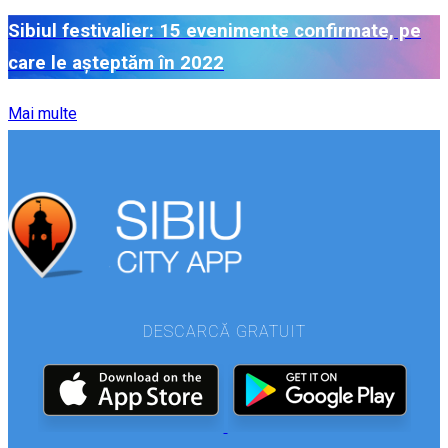
Sibiul festivalier: 15 evenimente confirmate, pe
care le așteptăm în 2022
Mai multe
DESCARCĂ GRATUIT