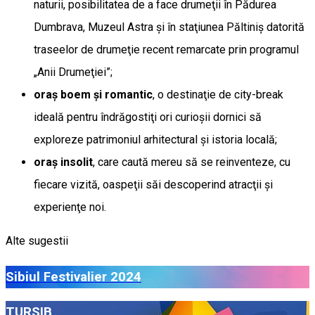
naturii, posibilitatea de a face drumeţii în Pădurea
Dumbrava, Muzeul Astra şi în staţiunea Păltiniş datorită
traseelor de drumeţie recent remarcate prin programul
„Anii Drumeţiei”;
oraş boem şi romantic
, o destinaţie de city-break
ideală pentru îndrăgostiţi ori curioşii dornici să
exploreze patrimoniul arhitectural şi istoria locală;
oraş insolit
, care caută mereu să se reinventeze, cu
fiecare vizită, oaspeţii săi descoperind atracţii şi
experienţe noi.
Alte sugestii
Sibiul Festivalier 2024
TURSIB