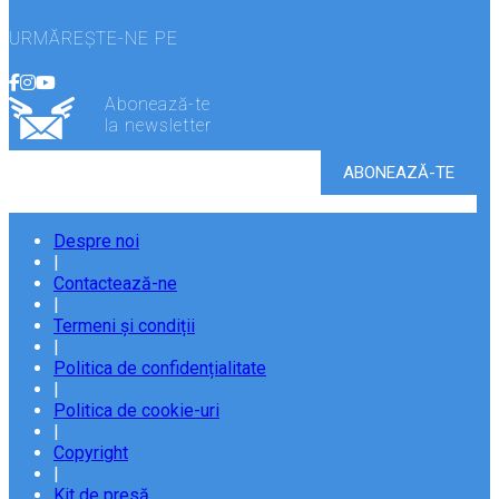
URMĂREȘTE-NE PE
Abonează-te
la newsletter
Despre noi
|
Contactează-ne
|
Termeni și condiții
|
Politica de confidențialitate
|
Politica de cookie-uri
|
Copyright
|
Kit de presă