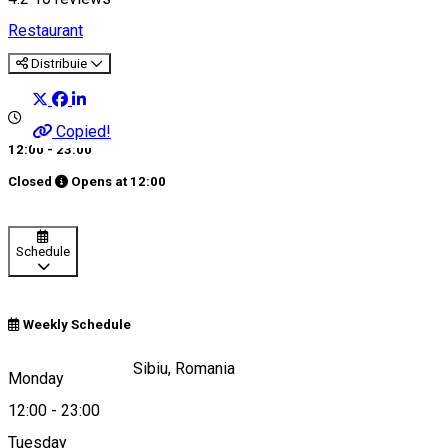
Restaurant
Distribuie
Copied!
12:00 - 23:00
Closed
Opens at
12:00
Schedule
Weekly Schedule
Piata Mica, nr. 12, Sibiu, Romania
Monday
12:00
-
23:00
Tuesday