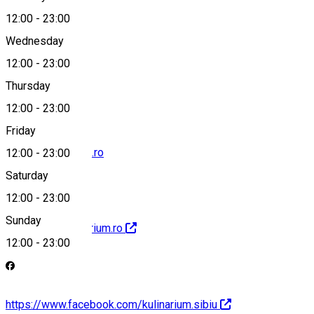
Map
12:00
-
23:00
Wednesday
12:00
-
23:00
+40721506070
Thursday
12:00
-
23:00
Friday
office@kulinarium.ro
12:00
-
23:00
Saturday
12:00
-
23:00
Sunday
http://www.kulinarium.ro
12:00
-
23:00
https://www.facebook.com/kulinarium.sibiu