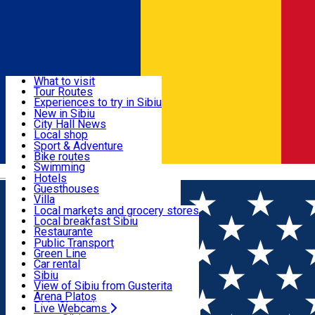
Sign In
Sign Up Free
Discover
What to visit
Tour Routes
Useful info
Experiences to try in Sibiu
Podcast
New in Sibiu
Culture
City Hall News
Activities & Adventure
Museums
Local shop
Churches
Sibiu artisans
Sport & Adventure
Parks, Zoo
Sibiul Verde
Bike routes
Accommodation
County of Sibiu
Public services
Swimming
Română
Education
Riding
Hotels
How do I get to Sibiu
Indoor activities
Guesthouses
Food, Drinks & Nightlife
Tourist Info
Loc de joacă indoor
Villa
Tour Guides
Loc de joacă outdoor
Hostels
Local markets and grocery stores
Guided tours
Ski
Motel
Local breakfast Sibiu
Transport & Parking
Publicații locale
Ice skating
Camping
Restaurante
Beauty salons
Yoga
Renting rooms
Pizza
Public Transport
Rooms for rent
Fast Food
Green Line
Live Webcams
Accommodation outside Sibiu
Coffee
Car rental
Sweets
Rent a bike
Sibiu
Pub, Bar
Scooter rentals
View of Sibiu from Gusterita
Night clubs
Taxi
Arena Platoș
Bakeries
Ride Sharing
Live Webcams
Home
Restaurant
Kulinarium