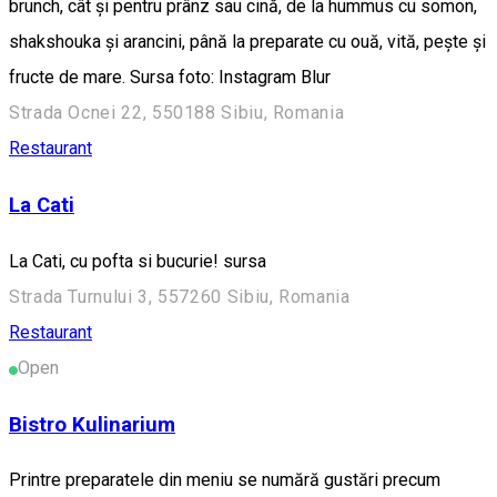
brunch, cât și pentru prânz sau cină, de la hummus cu somon,
shakshouka și arancini, până la preparate cu ouă, vită, pește și
fructe de mare. Sursa foto: Instagram Blur
Strada Ocnei 22, 550188 Sibiu, Romania
Restaurant
La Cati
La Cati, cu pofta si bucurie! sursa
Strada Turnului 3, 557260 Sibiu, Romania
Restaurant
Open
Bistro Kulinarium
Printre preparatele din meniu se numără gustări precum