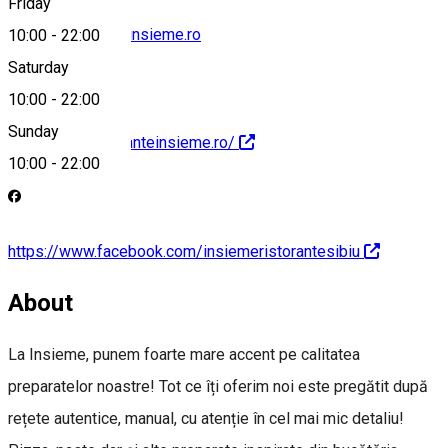
Friday
office@ristoranteinsieme.ro
10:00
-
22:00
Saturday
10:00
-
22:00
Sunday
http://www.ristoranteinsieme.ro/
10:00
-
22:00
https://www.facebook.com/insiemeristorantesibiu
About
La Insieme, punem foarte mare accent pe calitatea
preparatelor noastre! Tot ce îți oferim noi este pregătit după
rețete autentice, manual, cu atenție în cel mai mic detaliu!