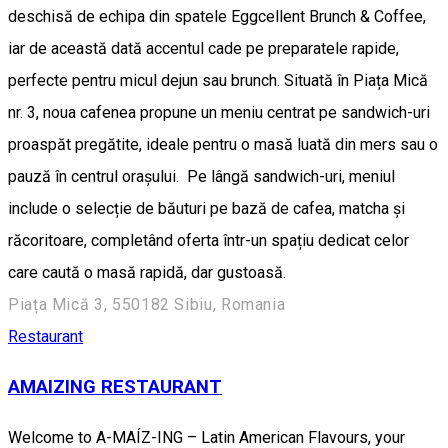
deschisă de echipa din spatele Eggcellent Brunch & Coffee,
iar de această dată accentul cade pe preparatele rapide,
perfecte pentru micul dejun sau brunch. Situată în Piața Mică
nr. 3, noua cafenea propune un meniu centrat pe sandwich-uri
proaspăt pregătite, ideale pentru o masă luată din mers sau o
pauză în centrul orașului. Pe lângă sandwich-uri, meniul
include o selecție de băuturi pe bază de cafea, matcha și
răcoritoare, completând oferta într-un spațiu dedicat celor
care caută o masă rapidă, dar gustoasă.
Piața Mică 3, 550182 Sibiu, Romania
Restaurant
AMAIZING RESTAURANT
Welcome to A-MAÍZ-ING – Latin American Flavours, your