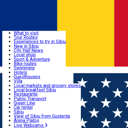
Sign In
Sign Up Free
Discover
What to visit
Tour Routes
Useful info
Experiences to try in Sibiu
Podcast
New in Sibiu
Culture
City Hall News
Activities & Adventure
Museums
Local shop
Churches
Sibiu artisans
Sport & Adventure
Parks, Zoo
Sibiul Verde
Bike routes
Accommodation
County of Sibiu
Public services
Swimming
Română
Education
Riding
Hotels
How do I get to Sibiu
Indoor activities
Guesthouses
Food, Drinks & Nightlife
Tourist Info
Loc de joacă indoor
Villa
Tour Guides
Loc de joacă outdoor
Hostels
Local markets and grocery stores
Guided tours
Ski
Motel
Local breakfast Sibiu
Transport & Parking
Publicații locale
Ice skating
Camping
Restaurante
Beauty salons
Yoga
Renting rooms
Pizza
Public Transport
Rooms for rent
Fast Food
Green Line
Live Webcams
Accommodation outside Sibiu
Coffee
Car rental
Sweets
Rent a bike
Sibiu
Pub, Bar
Scooter rentals
View of Sibiu from Gusterita
Night clubs
Taxi
Arena Platoș
Bakeries
Ride Sharing
Live Webcams
Home
Places
Insieme Ristorante - Shopping City