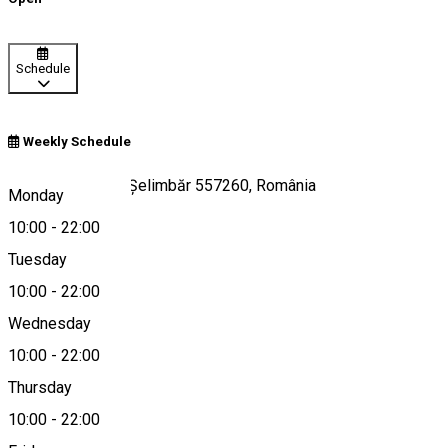
Schedule
Weekly Schedule
Strada Sibiului 5, Șelimbăr 557260, România
Monday
10:00
-
22:00
Tuesday
Map
10:00
-
22:00
Wednesday
10:00
-
22:00
0369801025
Thursday
10:00
-
22:00