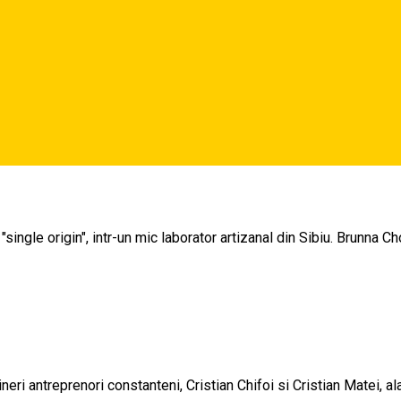
atori cu înghețată artizanală, prăjituri, limonade și milkshake-uri, 
sturi proaspete și variate și oferind un loc plăcut pentru momente
ngle origin", intr-un mic laborator artizanal din Sibiu. Brunna C
i antreprenori constanteni, Cristian Chifoi si Cristian Matei, ala