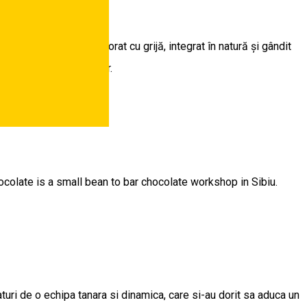
toate într-un spațiu decorat cu grijă, integrat în natură și gândit
 de răsfăț și timp liber.
hocolate is a small bean to bar chocolate workshop in Sibiu.
turi de o echipa tanara si dinamica, care si-au dorit sa aduca un