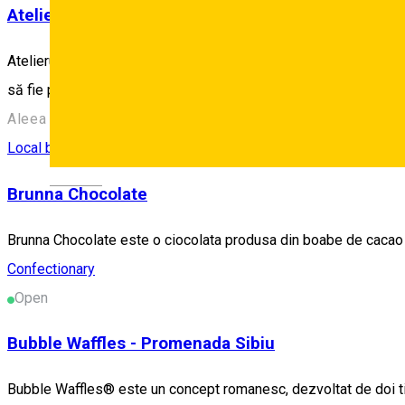
Atelierul Green - Parcul Sub Arini
Atelierul Green din Parcul Sub Arini îi așteaptă pe sibieni și vizit
să fie primitor, completând atmosfera relaxantă a parcului cu gu
Aleea Mihai Eminescu 10, Sibiu 557260, Romania
Local brand
Confectionary
Deutsch
Brunna Chocolate
Brunna Chocolate este o ciocolata produsa din boabe de cacao "si
Confectionary
Open
Bubble Waffles - Promenada Sibiu
Bubble Waffles® este un concept romanesc, dezvoltat de doi tiner