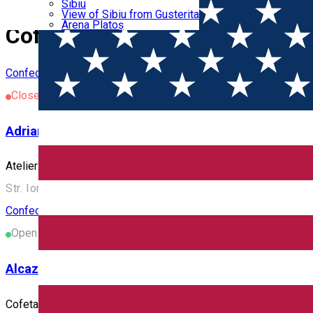
Parking tickets
Sibiu
Parking places
View of Sibiu from Gusterita
Electric vehicle charging points
Arena Platoș
Cofetărie
Confectionary
Closed
Adriana's Cake Atelier
Atelier de cofetarie creat din pasiune pentru dulciuri personaliz
Str. Ion Ratiu Nr. 9, Sibiu, Romania
Confectionary
Open
Alcazar
Cofetaria Alcazar va ofera produse traditionale de cofetarie si p