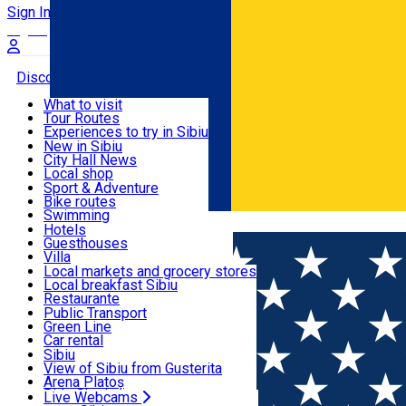
Sign In
Sign Up Free
Discover
What to visit
Tour Routes
Useful info
Experiences to try in Sibiu
Podcast
New in Sibiu
Culture
City Hall News
Activities & Adventure
Museums
Local shop
Churches
Sibiu artisans
Sport & Adventure
Parks, Zoo
Sibiul Verde
Bike routes
Accommodation
County of Sibiu
Public services
Swimming
Română
Education
Riding
Hotels
How do I get to Sibiu
Indoor activities
Guesthouses
Food, Drinks & Nightlife
Tourist Info
Loc de joacă indoor
Villa
Tour Guides
Loc de joacă outdoor
Hostels
Local markets and grocery stores
Guided tours
Ski
Motel
Local breakfast Sibiu
Transport & Parking
Publicații locale
Ice skating
Camping
Restaurante
Beauty salons
Yoga
Renting rooms
Pizza
Public Transport
Rooms for rent
Fast Food
Green Line
Live Webcams
Accommodation outside Sibiu
Coffee
Car rental
Sweets
Rent a bike
Sibiu
Pub, Bar
Scooter rentals
View of Sibiu from Gusterita
Night clubs
Taxi
Arena Platoș
Bakeries
Ride Sharing
Live Webcams
Home
Confectionary