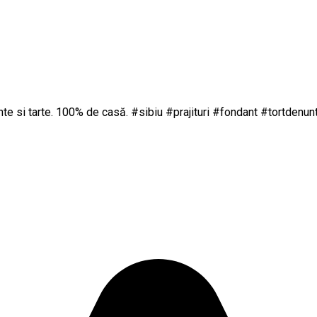
 si tarte. 100% de casă. ‪#‎sibiu‬ ‪#‎prajituri‬ ‪#‎fondant‬ ‪#‎tortdenunt