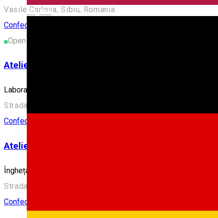
Vasile Carlova, Sibiu, Romania
English
Confectionary
Open
Atelierul Green
Laborator de înghețată și prăjituri.
Strada Doljului 4-8, Sibiu 550063, Romania
Confectionary
Atelierul Green - Nicolae Bălcescu
Înghețată artizanală și deserturi fine, direct în inima orașului!
Strada Nicolae Bălcescu 10, 550159 Sibiu, Romania
Confectionary