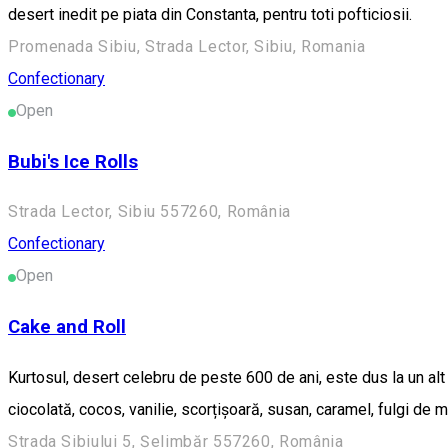
desert inedit pe piata din Constanta, pentru toti pofticiosii.
Promenada Sibiu, Strada Lector, Sibiu, Romania
Confectionary
Open
Bubi's Ice Rolls
Strada Lector, Sibiu 557260, România
Confectionary
Open
Cake and Roll
Kurtosul, desert celebru de peste 600 de ani, este dus la un alt
ciocolată, cocos, vanilie, scorțișoară, susan, caramel, fulgi de
Strada Sibiului 5, Șelimbăr 557260, România