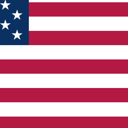
ate, combinand ingredientele naturale cu decorurile moderne. Tortu
atiserie, torturi pentru ocazii speciale, toate acestea produse in 