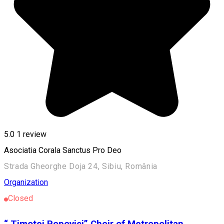
5.0
1 review
Asociatia Corala Sanctus Pro Deo
Strada Gheorghe Doja 24, Sibiu, România
Organization
Closed
“ Timotei Popovici” Choir of Metropolitan