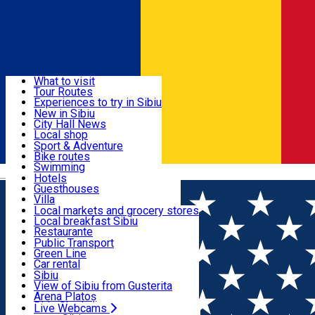
Sign In
Sign Up Free
Discover
What to visit
Tour Routes
Useful info
Experiences to try in Sibiu
Podcast
New in Sibiu
Culture
City Hall News
Activities & Adventure
Museums
Local shop
Churches
Sibiu artisans
Sport & Adventure
Parks, Zoo
Sibiul Verde
Bike routes
Accommodation
County of Sibiu
Public services
Swimming
Română
Education
Riding
Hotels
How do I get to Sibiu
Indoor activities
Guesthouses
Food, Drinks & Nightlife
Tourist Info
Loc de joacă indoor
Villa
Tour Guides
Loc de joacă outdoor
Hostels
Local markets and grocery stores
Guided tours
Ski
Motel
Local breakfast Sibiu
Transport & Parking
Publicații locale
Ice skating
Camping
Restaurante
Beauty salons
Yoga
Renting rooms
Pizza
Public Transport
Rooms for rent
Fast Food
Green Line
Live Webcams
Accommodation outside Sibiu
Coffee
Car rental
Sweets
Rent a bike
Sibiu
Pub, Bar
Scooter rentals
View of Sibiu from Gusterita
Night clubs
Taxi
Arena Platoș
Bakeries
Ride Sharing
Live Webcams
Home
PLACES