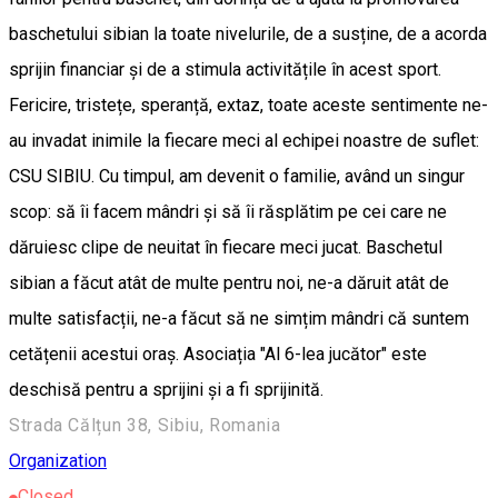
baschetului sibian la toate nivelurile, de a susține, de a acorda
sprijin financiar și de a stimula activitățile în acest sport.
Fericire, tristețe, speranță, extaz, toate aceste sentimente ne-
au invadat inimile la fiecare meci al echipei noastre de suflet:
CSU SIBIU. Cu timpul, am devenit o familie, având un singur
scop: să îi facem mândri și să îi răsplătim pe cei care ne
dăruiesc clipe de neuitat în fiecare meci jucat. Baschetul
sibian a făcut atât de multe pentru noi, ne-a dăruit atât de
multe satisfacții, ne-a făcut să ne simțim mândri că suntem
cetățenii acestui oraș. Asociația "Al 6-lea jucător" este
deschisă pentru a sprijini și a fi sprijinită.
Strada Călțun 38, Sibiu, Romania
Organization
Closed