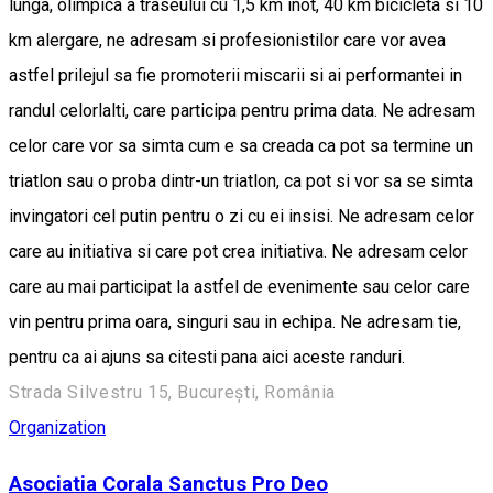
lunga, olimpica a traseului cu 1,5 km inot, 40 km bicicleta si 10
km alergare, ne adresam si profesionistilor care vor avea
astfel prilejul sa fie promoterii miscarii si ai performantei in
randul celorlalti, care participa pentru prima data. Ne adresam
celor care vor sa simta cum e sa creada ca pot sa termine un
triatlon sau o proba dintr-un triatlon, ca pot si vor sa se simta
invingatori cel putin pentru o zi cu ei insisi. Ne adresam celor
care au initiativa si care pot crea initiativa. Ne adresam celor
care au mai participat la astfel de evenimente sau celor care
vin pentru prima oara, singuri sau in echipa. Ne adresam tie,
pentru ca ai ajuns sa citesti pana aici aceste randuri.
Strada Silvestru 15, București, România
Organization
Asociatia Corala Sanctus Pro Deo