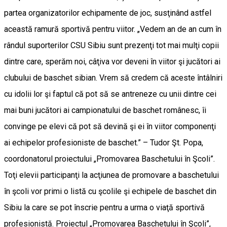
partea organizatorilor echipamente de joc, susţinând astfel
această ramură sportivă pentru viitor. „Vedem an de an cum în
rândul suporterilor CSU Sibiu sunt prezenţi tot mai mulţi copii
dintre care, sperăm noi, câţiva vor deveni în viitor şi jucători ai
clubului de baschet sibian. Vrem să credem că aceste întâlniri
cu idolii lor şi faptul că pot să se antreneze cu unii dintre cei
mai buni jucători ai campionatului de baschet românesc, îi
convinge pe elevi că pot să devină şi ei în viitor componenţi
ai echipelor profesioniste de baschet.” – Tudor Şt. Popa,
coordonatorul proiectului „Promovarea Baschetului în Şcoli”.
Toţi elevii participanţi la acţiunea de promovare a baschetului
în şcoli vor primi o listă cu şcolile şi echipele de baschet din
Sibiu la care se pot înscrie pentru a urma o viaţă sportivă
profesionistă. Proiectul „Promovarea Baschetului în Şcoli”,