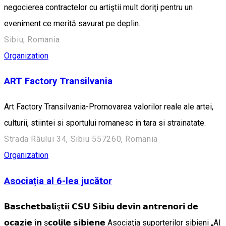
negocierea contractelor cu artiştii mult doriţi pentru un
eveniment ce merită savurat pe deplin.
Sibiu, Romania
Organization
ART Factory Transilvania
Art Factory Transilvania-Promovarea valorilor reale ale artei,
culturii, stiintei si sportului romanesc in tara si strainatate.
Strada Râului 34, Sibiu 557260, Romania
Organization
Asociația al 6-lea jucător
𝗕𝗮𝘀𝗰𝗵𝗲𝘁𝗯𝗮𝗹𝗶ş𝘁𝗶𝗶 𝗖𝗦𝗨 𝗦𝗶𝗯𝗶𝘂 𝗱𝗲𝘃𝗶𝗻 𝗮𝗻𝘁𝗿𝗲𝗻𝗼𝗿𝗶 𝗱𝗲
𝗼𝗰𝗮𝘇𝗶𝗲 î𝗻 ş𝗰𝗼𝗹𝗶𝗹𝗲 𝘀𝗶𝗯𝗶𝗲𝗻𝗲 Asociaţia suporterilor sibieni „Al