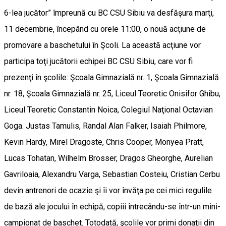
6-lea jucător” împreună cu BC CSU Sibiu va desfăşura marţi,
11 decembrie, începând cu orele 11:00, o nouă acţiune de
promovare a baschetului în Şcoli. La această acţiune vor
participa toţi jucătorii echipei BC CSU Sibiu, care vor fi
prezenţi în şcolile: Şcoala Gimnazială nr. 1, Şcoala Gimnazială
nr. 18, Şcoala Gimnazială nr. 25, Liceul Teoretic Onisifor Ghibu,
Liceul Teoretic Constantin Noica, Colegiul Naţional Octavian
Goga. Justas Tamulis, Randal Alan Falker, Isaiah Philmore,
Kevin Hardy, Mirel Dragoste, Chris Cooper, Monyea Pratt,
Lucas Tohatan, Wilhelm Brosser, Dragos Gheorghe, Aurelian
Gavriloaia, Alexandru Varga, Sebastian Costeiu, Cristian Cerbu
devin antrenori de ocazie şi îi vor învăţa pe cei mici regulile
de bază ale jocului în echipă, copiii întrecându-se într-un mini-
campionat de baschet. Totodată, şcolile vor primi donaţii din