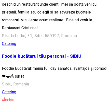
deschid un restaurant unde clientii mei sa poata veni cu
prietenii, familia sau colegii si sa savureze bucatele
romanesti. Visul este acum realitate. Bine ati venit la
Restaurant Cristinne!
Strada Ludoș 31, Sibiu 550197, Romania
Catering
Foodie bucătarul tău personal - SIBIU
Foodie Bucătarul: meniu full day sănătos, avantajos și comod!
🍽️🥗💰 sursa
Sibiu, Romania
Catering
Închis