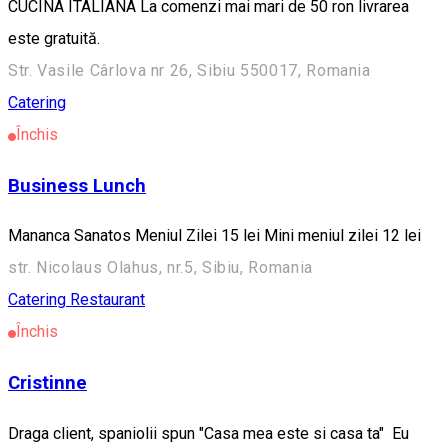
CUCINA ITALIANA La comenzi mai mari de 50 ron livrarea
este gratuită.
Str. Vasile Cârlova nr 26, Sibiu 550017, Romania
Catering
Închis
Business Lunch
Mananca Sanatos Meniul Zilei 15 lei Mini meniul zilei 12 lei
str. Nicolaus Olahus, nr.5, Sibiu, Romania
Catering
Restaurant
Închis
Cristinne
Draga client, spaniolii spun "Casa mea este si casa ta" Eu