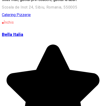
Scoala de Inot 24, Sibiu, Romania, 550005
Catering
Pizzerie
Închis
Bella Italia