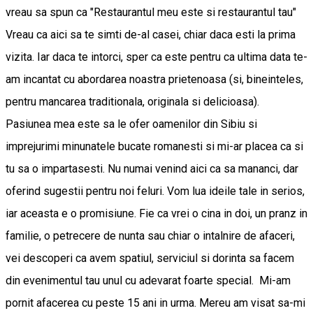
vreau sa spun ca "Restaurantul meu este si restaurantul tau"
Vreau ca aici sa te simti de-al casei, chiar daca esti la prima
vizita. Iar daca te intorci, sper ca este pentru ca ultima data te-
am incantat cu abordarea noastra prietenoasa (si, bineinteles,
pentru mancarea traditionala, originala si delicioasa).
Pasiunea mea este sa le ofer oamenilor din Sibiu si
imprejurimi minunatele bucate romanesti si mi-ar placea ca si
tu sa o impartasesti. Nu numai venind aici ca sa mananci, dar
oferind sugestii pentru noi feluri. Vom lua ideile tale in serios,
iar aceasta e o promisiune. Fie ca vrei o cina in doi, un pranz in
familie, o petrecere de nunta sau chiar o intalnire de afaceri,
vei descoperi ca avem spatiul, serviciul si dorinta sa facem
din evenimentul tau unul cu adevarat foarte special. Mi-am
pornit afacerea cu peste 15 ani in urma. Mereu am visat sa-mi