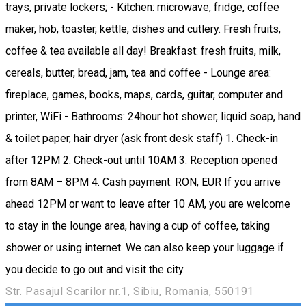
trays, private lockers; - Kitchen: microwave, fridge, coffee
maker, hob, toaster, kettle, dishes and cutlery. Fresh fruits,
coffee & tea available all day! Breakfast: fresh fruits, milk,
cereals, butter, bread, jam, tea and coffee - Lounge area:
fireplace, games, books, maps, cards, guitar, computer and
printer, WiFi - Bathrooms: 24hour hot shower, liquid soap, hand
& toilet paper, hair dryer (ask front desk staff) 1. Check-in
after 12PM 2. Check-out until 10AM 3. Reception opened
from 8AM – 8PM 4. Cash payment: RON, EUR If you arrive
ahead 12PM or want to leave after 10 AM, you are welcome
to stay in the lounge area, having a cup of coffee, taking
shower or using internet. We can also keep your luggage if
you decide to go out and visit the city.
Str. Pasajul Scarilor nr.1, Sibiu, Romania, 550191