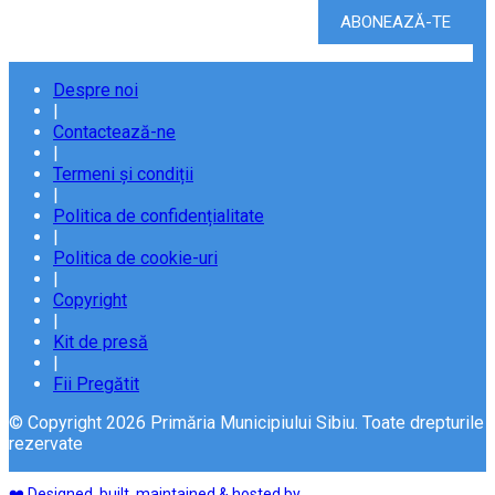
Despre noi
|
Contactează-ne
|
Termeni și condiții
|
Politica de confidențialitate
|
Politica de cookie-uri
|
Copyright
|
Kit de presă
|
Fii Pregătit
© Copyright 2026 Primăria Municipiului Sibiu. Toate drepturile
rezervate
❤️ Designed, built, maintained & hosted by