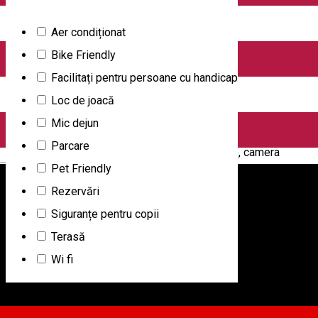
Deschis
Aer condiționat
B13 Hostel
Bike Friendly
Facilitați pentru persoane cu handicap
B13 Hostel este localizat central, pe bulevardul pietonal
Loc de joacă
Nicolae Balcescu, la doar 2 minute de Piata Mare. Printre
Mic dejun
facilitatile puse la dispozitia turistilor se numara Wi Fi gratuit
Parcare
in toata cladirea (dormitoare si zonele comune), camera
English
Pet Friendly
comuna foarte spatioasa, quiet room- sala de studiu,
Rezervări
bucatarie. B13 Hostel ofera cazare si pune la dispozitie
Siguranțe pentru copii
toalete si dusuri comune. Deasemenea dispune de o sala de
Terasă
recreere (lounge room) cu mese, internet si TV. Oaspetii se
Wi fi
vor bucura de o locatie nou renovata, bucatarie comuna,
dulapuri si internet Wi Fi. La parter veti gasi Burger Bar 2.0 -
un restaurant in stil american unde se servesc burgeri, coaste,