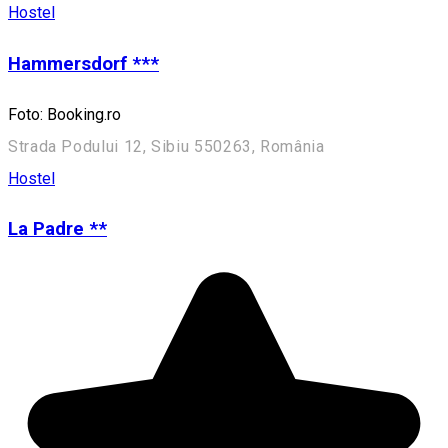
Hostel
Hammersdorf ***
Foto: Booking.ro
Strada Podului 12, Sibiu 550263, România
Hostel
La Padre **