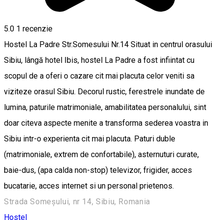
5.0
1 recenzie
Hostel La Padre Str.Somesului Nr.14 Situat in centrul orasului
Sibiu, lângă hotel Ibis, hostel La Padre a fost infiintat cu
scopul de a oferi o cazare cit mai placuta celor veniti sa
viziteze orasul Sibiu. Decorul rustic, ferestrele inundate de
lumina, paturile matrimoniale, amabilitatea personalului, sint
doar citeva aspecte menite a transforma sederea voastra in
Sibiu intr-o experienta cit mai placuta. Paturi duble
(matrimoniale, extrem de confortabile), asternuturi curate,
baie-dus, (apa calda non-stop) televizor, frigider, acces
bucatarie, acces internet si un personal prietenos.
Strada Someșului, nr 14, Sibiu, Romania
Hostel