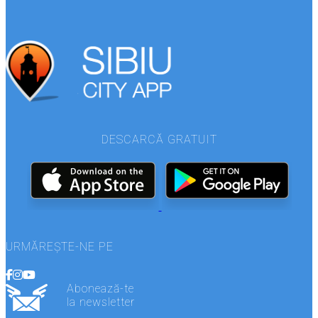
DESCARCĂ GRATUIT
URMĂREȘTE-NE PE
Abonează-te
la newsletter