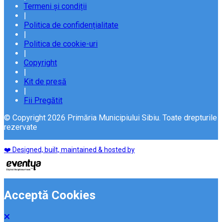
Termeni și condiții
|
Politica de confidențialitate
|
Politica de cookie-uri
|
Copyright
|
Kit de presă
|
Fii Pregătit
© Copyright 2026 Primăria Municipiului Sibiu. Toate drepturile
rezervate
❤️ Designed, built, maintained & hosted by
Acceptă Cookies