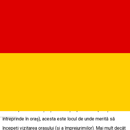
Centru de informare
Deschis
Centrul de Informare Turistică - Primăria Sibiu
Situat în centrul istoric al Sibiului, în Piața Mare, Centrul de
Informare Turistică al orașului, vă întâmpină cu informații de
interes turistic. Fie că doriți să interacționați direct cu
persoana prezentă în locație, sau doriți să vă informați prin
mijloacele electronice aflate în locație (tablete configurate să
afișeze informațiile turistice din Sibiu – obiective,
evenimente, restaurante, cafenele, cazări - sau ecranele LED
care vă prezintă orașul și activitățile pe care le puteți
Deutsch
întreprinde în oraș), acesta este locul de unde merită să
începeți vizitarea orașului (și a împrejurimilor). Mai mult decât