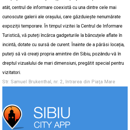
atât, centrul de informare coexistă cu una dintre cele mai
cunoscute galerii ale orașului, care găzduiește nenumărate
expoziții temporare. În timpul vizitei la Centrul de Informare
Turistică, vă puteți încărca gadgeturile la băncuțele aflate în
incintă, dotate cu sursă de curent. Înainte de a părăsi locația,
puteți să vă creați propria amintire din Sibiu, pozându-vă în
dreptul vizualului de mari dimensiuni, pregătit special pentru
vizitatori.
Str. Samuel Brukenthal, nr. 2, Intrarea din Piaţa Mare