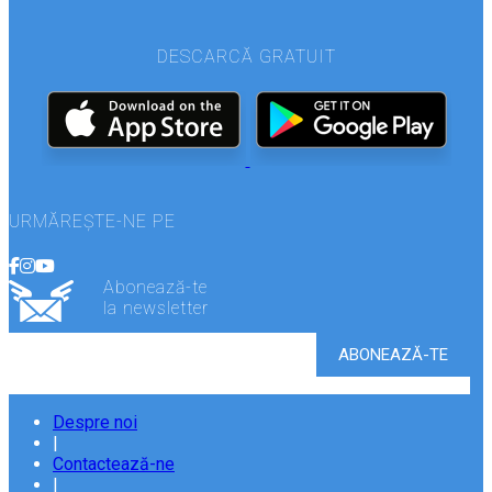
DESCARCĂ GRATUIT
URMĂREȘTE-NE PE
Abonează-te
la newsletter
Despre noi
|
Contactează-ne
|