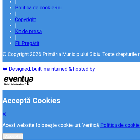
|
Politica de cookie-uri
|
Copyright
|
Kit de presă
|
Fii Pregătit
© Copyright 2026 Primăria Municipiului Sibiu. Toate drepturile 
❤️ Designed, built, maintained & hosted by
Acceptă Cookies
Acest website folosește cookie-uri. Verifică
Politica de cookie
Acceptă