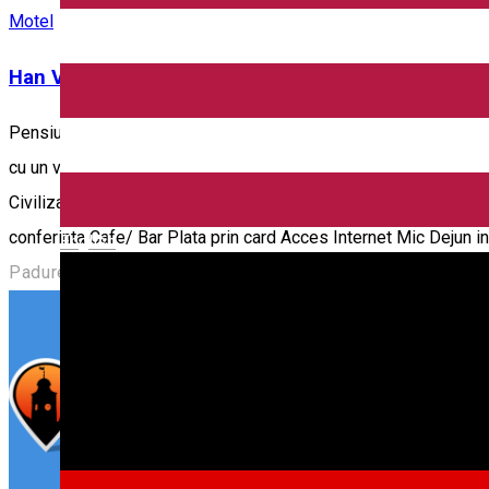
Motel
Han Vestem ***
Pensiune Han Vestem Padurea Dumbravii, Muzeul ASTRA Sibiu Un 
cu un vin de calitate. Camerele prietenoase va asteapta dupa ce a
Civilizatiei Populare Traditionale - ASTRA. Descriere: 20 camere d
conferinta Cafe/ Bar Plata prin card Acces Internet Mic Dejun i
English
Padurea Dumbravii, Muzeul ASTRA Sibiu