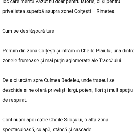
loc care merită văzut nu doar pentru istorie, ci și pentru
priveliștea superbă asupra zonei Colțești – Rimetea.
Cum se desfășoară tura
Pornim din zona Colțești și intrăm în Cheile Plaiului, una dintre
zonele frumoase și mai puțin aglomerate ale Trascăului.
De aici urcăm spre Culmea Bedeleu, unde traseul se
deschide și ne oferă priveliști largi, poieni, flori și mult spațiu
de respirat.
Continuăm apoi către Cheile Siloșului, o altă zonă
spectaculoasă, cu apă, stâncă și cascade.