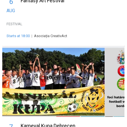
Fantasy Art Festival
6
AUG
FESTIVAL
Starts at 18:00
|
Asociația CreativAct
Karneval Kupa Debrecen