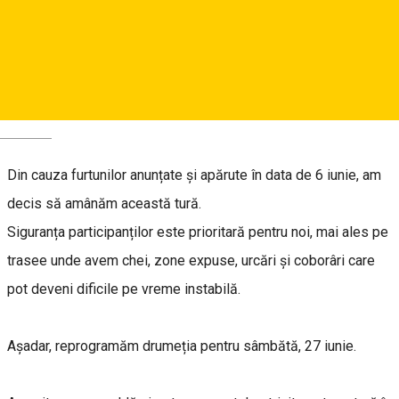
Colțești – Cetatea Trascău – Munții Trascău
📅 Sâmbătă, 27 iunie 2026
Organizator: Coco Outdoor Guide
Deutsch
Din cauza furtunilor anunțate și apărute în data de 6 iunie, am
decis să amânăm această tură.
Siguranța participanților este prioritară pentru noi, mai ales pe
trasee unde avem chei, zone expuse, urcări și coborâri care
pot deveni dificile pe vreme instabilă.
Așadar, reprogramăm drumeția pentru sâmbătă, 27 iunie.