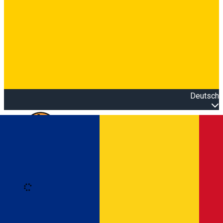
Deutsch
Open main menu
Loading
Anmeldung
Anmelden