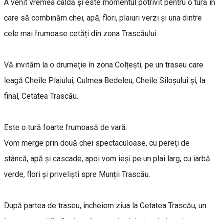
A venit vremea caldă și este momentul potrivit pentru o tură în
care să combinăm chei, apă, flori, plaiuri verzi și una dintre
cele mai frumoase cetăți din zona Trascăului.
Vă invităm la o drumeție în zona Colțești, pe un traseu care
leagă Cheile Plaiului, Culmea Bedeleu, Cheile Siloșului și, la
final, Cetatea Trascău.
Este o tură foarte frumoasă de vară.
Vom merge prin două chei spectaculoase, cu pereți de
stâncă, apă și cascade, apoi vom ieși pe un plai larg, cu iarbă
verde, flori și priveliști spre Munții Trascău.
După partea de traseu, încheiem ziua la Cetatea Trascău, un