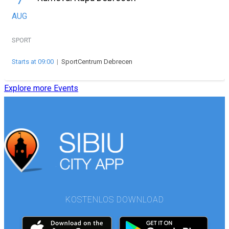
7
AUG
SPORT
Starts at 09:00
|
SportCentrum Debrecen
Explore more Events
KOSTENLOS DOWNLOAD