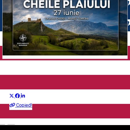
Cheile Plaiului
Distribuie
Outside Sibiu
Copied!
English
90 RON