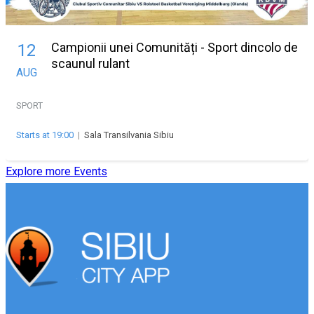
Campionii unei Comunități - Sport dincolo de
12
scaunul rulant
AUG
SPORT
Starts at 19:00
|
Sala Transilvania Sibiu
Explore more Events