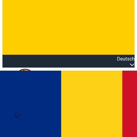
Deutsch
Open main menu
Loading
Anmeldung
Anmelden