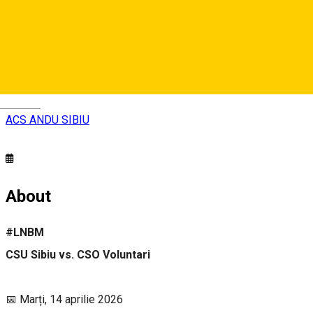
Sala Transilvania Sibiu
Str. Octavian Goga nr. 1, Sibiu, Romania, 550370
Deutsch
ACS ANDU SIBIU
About
#LNBM
CSU Sibiu vs. CSO Voluntari
📅 Marți, 14 aprilie 2026