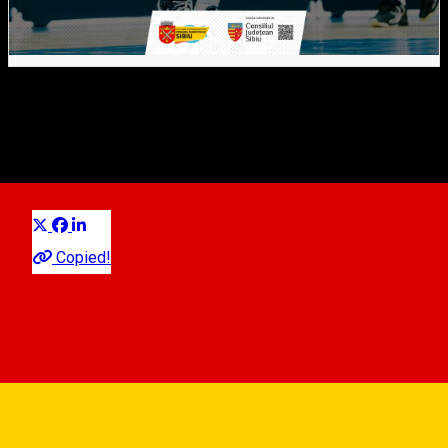
#LNBM CSU Sibiu vs. CSO
Voluntari
Distribuie
Sportlicher Wettbewerb
Sport
Copied!
Sector A/B: adult 20 RON, copil: 10 RON. Sector C/D: adult: 30
RON, copil: 15 RON