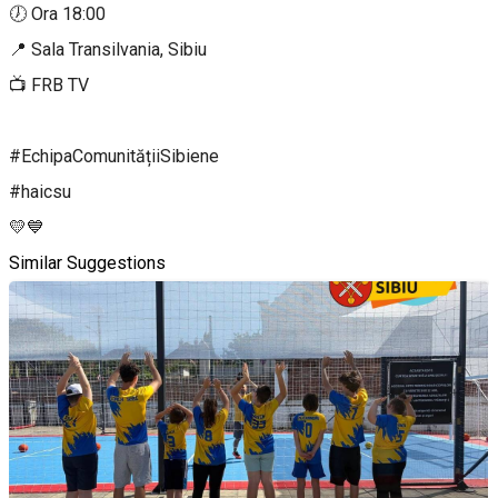
🕖 Ora 18:00
📍 Sala Transilvania, Sibiu
📺 FRB TV
#EchipaComunitățiiSibiene
#haicsu
💛💙
Similar Suggestions