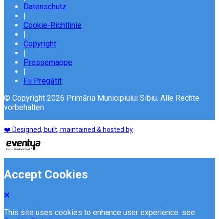
Datenschutz
|
Cookie-Richtlinie
|
Copyright
|
Pressemappe
|
Fii Pregătit
© Copyright 2026 Primăria Municipiului Sibiu. Alle Rechte
vorbehalten
❤️ Designed, built, maintained & hosted by
Accept Cookies
This site uses cookies to enhance user experience. see