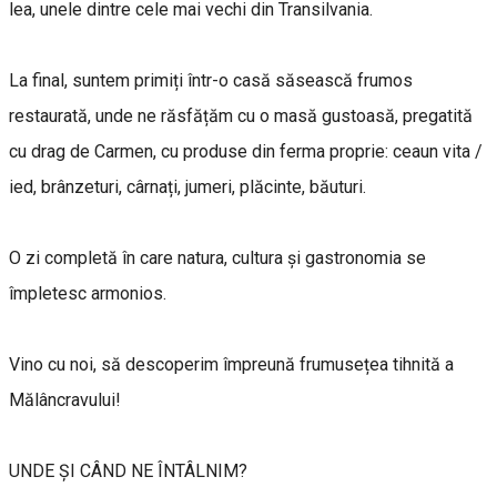
lea, unele dintre cele mai vechi din Transilvania.
La final, suntem primiți într-o casă săsească frumos
restaurată, unde ne răsfățăm cu o masă gustoasă, pregatită
cu drag de Carmen, cu produse din ferma proprie: ceaun vita /
ied, brânzeturi, cârnați, jumeri, plăcinte, băuturi.
O zi completă în care natura, cultura și gastronomia se
împletesc armonios.
Vino cu noi, să descoperim împreună frumusețea tihnită a
Mălâncravului!
UNDE ȘI CÂND NE ÎNTÂLNIM?