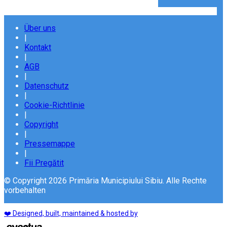
Über uns
|
Kontakt
|
AGB
|
Datenschutz
|
Cookie-Richtlinie
|
Copyright
|
Pressemappe
|
Fii Pregătit
© Copyright 2026 Primăria Municipiului Sibiu. Alle Rechte
vorbehalten
❤️ Designed, built, maintained & hosted by