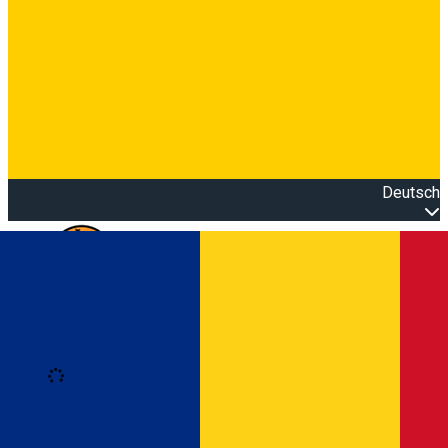
Deutsch
Open main menu
Loading
Anmeldung
Anmelden