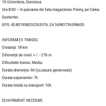
19 Octombrie, Duminica
Ora 8:00 – In parcarea din fata magazinului Penny, pe Calea
Gusteritei.
GPS: 45.801958253263976, 24.16983736598605
INFORMAȚII TRASEU
Distanță: 18 km
Diferență de nivel: + / - 276 m
Dificultate traseu: Mediu
Durata drumeției: 6h (cu pauze generoase)
Durata experientei: 7h
Durata totală cu transport: 10h
ECHIPAMENT NECESAR