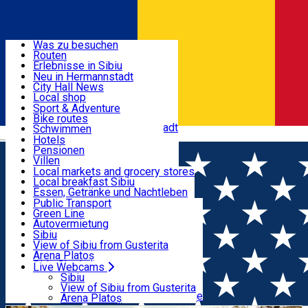
Entdecke
Was zu besuchen
Routen
Nützliche informationen
Erlebnisse in Sibiu
Podcast
Neu in Hermannstadt
Kultur
City Hall News
Aktivitäten & Abenteuer
Museen
Local shop
Kirchen
Sibiu Handwerker
Sport & Adventure
Parks, Zoo
Sibiul Verde
Bike routes
Unterkunft
Im Umkreis von Hermannstadt
Public services
Schwimmen
Română
Bildung
Reiten
Hotels
Wie komme ich nach Sibiu?
Fitnessstudio
Pensionen
Essen, Getränke & Nachtleben
Touristeninfo
Loc de joacă indoor
Villen
Reiseführer
Loc de joacă outdoor
Hostels
Local markets and grocery stores
Guided tours
Ski
Motels
Local breakfast Sibiu
Transport & Parken
Local publication
Eislaufen
Camping
Essen, Getränke und Nachtleben
Schönheitssalon
Yoga
Zimmer zu vermieten
Pizza
Public Transport
Wohnungen
Fast Food
Green Line
Live Webcams
Unterkunft außerhalb von Sibiu
Kaffeestube
Autovermietung
Konditorei
Fahrad verleih
Sibiu
Pub, Bar
Scooter rentals
View of Sibiu from Gusterita
Nachtclubs
Taxi
Arena Platoș
Bäckerei
Ride Sharing
Live Webcams
Home
Outside Sibiu
Toamna la Mălâncrav cu gustări
Park-Tickets
Sibiu
Parkplätze
View of Sibiu from Gusterita
săsești
Ladestationen für Elektrofahrzeuge
Arena Platoș