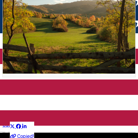
Toamna la Mălâncrav cu
gustări săsești
Distribuie
Outside Sibiu
English
Copied!