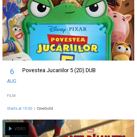
Povestea Jucariilor 5 (2D) DUB
6
AUG
FILM
Starts at 15:30
|
CineGold
VIDEO