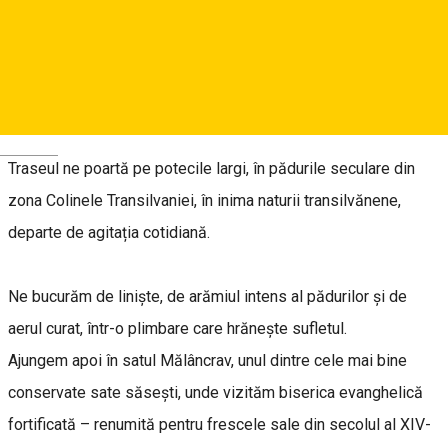
Te invităm într-o drumeție cu ritm domol, prin pădurile tăcute
și pline de farmec din jurul satului Mălâncrav – un loc unde
timpul pare că a uitat să alerge.
Deutsch
Traseul ne poartă pe potecile largi, în pădurile seculare din
zona Colinele Transilvaniei, în inima naturii transilvănene,
departe de agitația cotidiană.
Ne bucurăm de liniște, de arămiul intens al pădurilor și de
aerul curat, într-o plimbare care hrănește sufletul.
Ajungem apoi în satul Mălâncrav, unul dintre cele mai bine
conservate sate săsești, unde vizităm biserica evanghelică
fortificată – renumită pentru frescele sale din secolul al XIV-