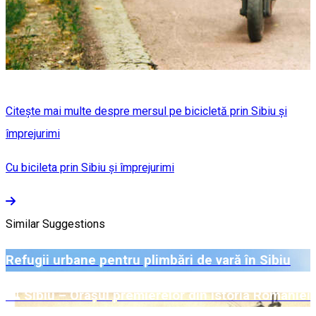
Citește mai multe despre mersul pe bicicletă prin Sibiu și
împrejurimi
Cu bicileta prin Sibiu și împrejurimi
Similar Suggestions
Refugii urbane pentru plimbări de vară în Sibiu
🏛️ Sibiu – Orașul premierelor din istoria României