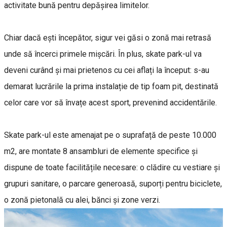
activitate bună pentru depășirea limitelor.
Chiar dacă ești începător, sigur vei găsi o zonă mai retrasă
unde să încerci primele mișcări. În plus, skate park-ul va
deveni curând și mai prietenos cu cei aflați la început: s-au
demarat lucrările la prima instalație de tip foam pit, destinată
celor care vor să învațe acest sport, prevenind accidentările.
Skate park-ul este amenajat pe o suprafață de peste 10.000
m2, are montate 8 ansambluri de elemente specifice și
dispune de toate facilitățile necesare: o clădire cu vestiare și
grupuri sanitare, o parcare generoasă, suporți pentru biciclete,
o zonă pietonală cu alei, bănci și zone verzi.