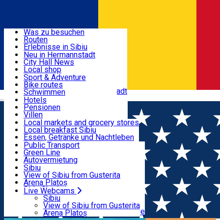
Entdecke
Was zu besuchen
Routen
Nützliche informationen
Erlebnisse in Sibiu
Podcast
Neu in Hermannstadt
Kultur
City Hall News
Aktivitäten & Abenteuer
Museen
Local shop
Kirchen
Sibiu Handwerker
Sport & Adventure
Parks, Zoo
Sibiul Verde
Bike routes
Unterkunft
Im Umkreis von Hermannstadt
Public services
Schwimmen
Română
Bildung
Reiten
Hotels
Wie komme ich nach Sibiu?
Fitnessstudio
Pensionen
Essen, Getränke & Nachtleben
Touristeninfo
Loc de joacă indoor
Villen
Reiseführer
Loc de joacă outdoor
Hostels
Local markets and grocery stores
Guided tours
Ski
Motels
Local breakfast Sibiu
Transport & Parken
Local publication
Eislaufen
Camping
Essen, Getränke und Nachtleben
Schönheitssalon
Yoga
Zimmer zu vermieten
Pizza
Public Transport
Wohnungen
Fast Food
Green Line
Live Webcams
Unterkunft außerhalb von Sibiu
Kaffeestube
Autovermietung
Konditorei
Fahrad verleih
Sibiu
Pub, Bar
Scooter rentals
View of Sibiu from Gusterita
Nachtclubs
Taxi
Arena Platoș
Bäckerei
Ride Sharing
Live Webcams
Home
Erfahrungen in Sibiu
4 locuri în care să faci
Park-Tickets
Sibiu
Parkplätze
View of Sibiu from Gusterita
mișcare în aer liber vara asta
Ladestationen für Elektrofahrzeuge
Arena Platoș