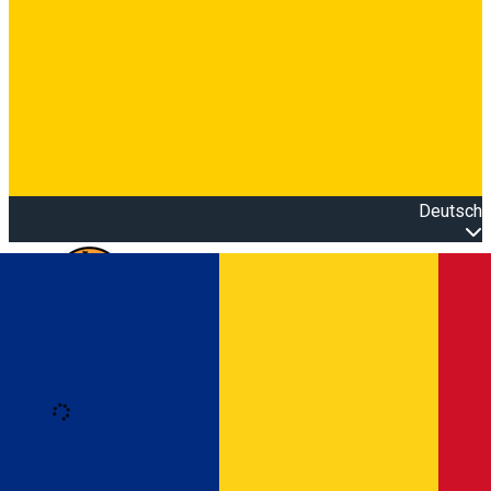
Deutsch
Open main menu
Loading
Anmeldung
Anmelden