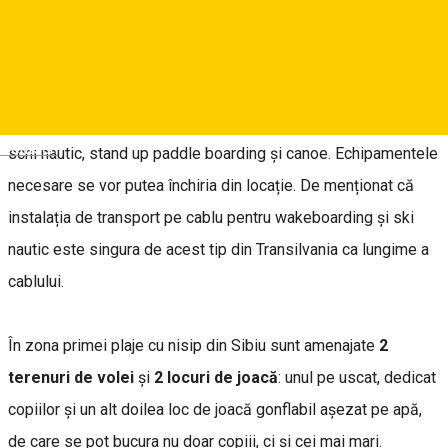
nenumărate, astfel că sigur vei avea nevoie de zile întregi să
profiți pe îndelete de toate.
Dacă te atrag
sporturile nautice
, poți încerca wakeboarding,
Deutsch
schi nautic, stand up paddle boarding și canoe. Echipamentele
necesare se vor putea închiria din locație. De menționat că
instalația de transport pe cablu pentru wakeboarding și ski
nautic este singura de acest tip din Transilvania ca lungime a
cablului.
În zona primei plaje cu nisip din Sibiu sunt amenajate
2
terenuri de volei
și
2 locuri de joacă
: unul pe uscat, dedicat
copiilor și un alt doilea loc de joacă gonflabil așezat pe apă,
de care se pot bucura nu doar copiii, ci și cei mai mari.