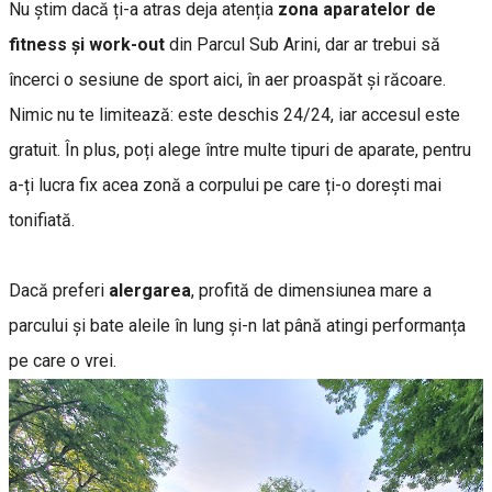
Nu știm dacă ți-a atras deja atenția
zona aparatelor de
fitness și work-out
din Parcul Sub Arini, dar ar trebui să
încerci o sesiune de sport aici, în aer proaspăt și răcoare.
Nimic nu te limitează: este deschis 24/24, iar accesul este
gratuit. În plus, poți alege între multe tipuri de aparate, pentru
a-ți lucra fix acea zonă a corpului pe care ți-o dorești mai
tonifiată.
Dacă preferi
alergarea
, profită de dimensiunea mare a
parcului și bate aleile în lung și-n lat până atingi performanța
pe care o vrei.