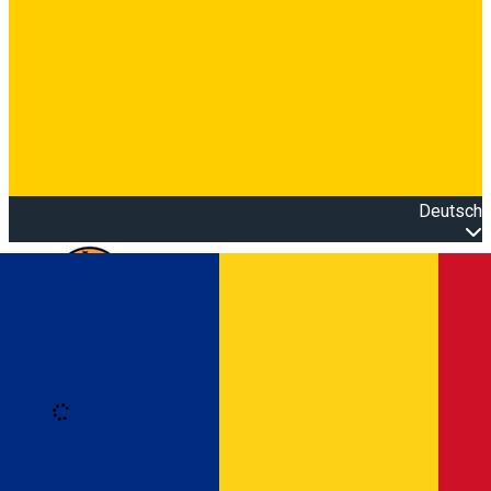
Deutsch
Open main menu
Loading
Anmeldung
Anmelden