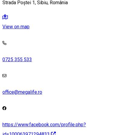
Strada Poștei 1, Sibiu, România
View on map
0725 355 533
office@megalife.ro
https://www.facebook.com/profile.php?
id=100063971294833