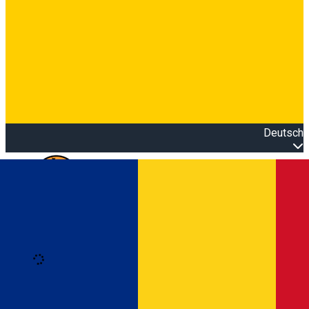
Deutsch
Open main menu
Loading
Anmeldung
Anmelden