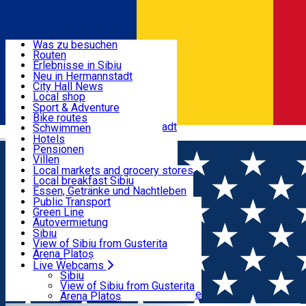
Entdecke
Was zu besuchen
Routen
Nützliche informationen
Erlebnisse in Sibiu
Podcast
Neu in Hermannstadt
Kultur
City Hall News
Aktivitäten & Abenteuer
Museen
Local shop
Kirchen
Sibiu Handwerker
Sport & Adventure
Parks, Zoo
Sibiul Verde
Bike routes
Unterkunft
Im Umkreis von Hermannstadt
Public services
Schwimmen
Română
Bildung
Reiten
Hotels
Wie komme ich nach Sibiu?
Fitnessstudio
Pensionen
Essen, Getränke & Nachtleben
Touristeninfo
Loc de joacă indoor
Villen
Reiseführer
Loc de joacă outdoor
Hostels
Local markets and grocery stores
Guided tours
Ski
Motels
Local breakfast Sibiu
Transport & Parken
Local publication
Eislaufen
Camping
Essen, Getränke und Nachtleben
Schönheitssalon
Yoga
Zimmer zu vermieten
Pizza
Public Transport
Wohnungen
Fast Food
Green Line
Live Webcams
Unterkunft außerhalb von Sibiu
Kaffeestube
Autovermietung
Konditorei
Fahrad verleih
Sibiu
Pub, Bar
Scooter rentals
View of Sibiu from Gusterita
Nachtclubs
Taxi
Arena Platoș
Bäckerei
Ride Sharing
Live Webcams
Home
Tourism Agency incoming Sibiu
Romania Guided
Park-Tickets
Sibiu
Parkplätze
View of Sibiu from Gusterita
Tours
Ladestationen für Elektrofahrzeuge
Arena Platoș