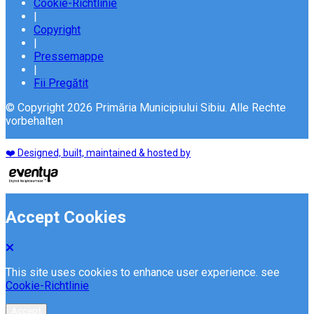
Cookie-Richtlinie
|
Copyright
|
Pressemappe
|
Fii Pregătit
© Copyright 2026 Primăria Municipiului Sibiu. Alle Rechte
vorbehalten
❤️ Designed, built, maintained & hosted by
Accept Cookies
This site uses cookies to enhance user experience. see
Cookie-Richtlinie
Accept