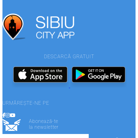
DESCARCĂ GRATUIT
URMĂREȘTE-NE PE
Abonează-te
la newsletter