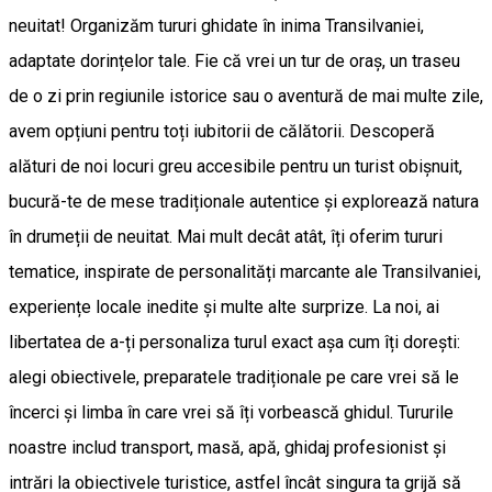
neuitat! Organizăm tururi ghidate în inima Transilvaniei,
adaptate dorințelor tale. Fie că vrei un tur de oraș, un traseu
de o zi prin regiunile istorice sau o aventură de mai multe zile,
avem opțiuni pentru toți iubitorii de călătorii. Descoperă
alături de noi locuri greu accesibile pentru un turist obișnuit,
bucură-te de mese tradiționale autentice și explorează natura
în drumeții de neuitat. Mai mult decât atât, îți oferim tururi
tematice, inspirate de personalități marcante ale Transilvaniei,
experiențe locale inedite și multe alte surprize. La noi, ai
libertatea de a-ți personaliza turul exact așa cum îți dorești:
alegi obiectivele, preparatele tradiționale pe care vrei să le
încerci și limba în care vrei să îți vorbească ghidul. Tururile
noastre includ transport, masă, apă, ghidaj profesionist și
intrări la obiectivele turistice, astfel încât singura ta grijă să