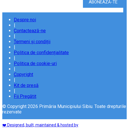
Despre noi
|
Contactează-ne
|
Termeni și condiții
|
Politica de confidențialitate
|
Politica de cookie-uri
|
Copyright
|
Kit de presă
|
Fii Pregătit
© Copyright 2026 Primăria Municipiului Sibiu. Toate drepturile
rezervate
❤️ Designed, built, maintained & hosted by