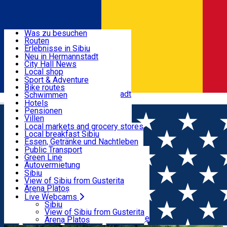
Entdecke
Was zu besuchen
Routen
Nützliche informationen
Erlebnisse in Sibiu
Podcast
Neu in Hermannstadt
Kultur
City Hall News
Aktivitäten & Abenteuer
Museen
Local shop
Kirchen
Sibiu Handwerker
Sport & Adventure
Parks, Zoo
Sibiul Verde
Bike routes
Unterkunft
Im Umkreis von Hermannstadt
Public services
Schwimmen
Română
Bildung
Reiten
Hotels
Wie komme ich nach Sibiu?
Fitnessstudio
Pensionen
Essen, Getränke & Nachtleben
Touristeninfo
Loc de joacă indoor
Villen
Reiseführer
Loc de joacă outdoor
Hostels
Local markets and grocery stores
Guided tours
Ski
Motels
Local breakfast Sibiu
Transport & Parken
Local publication
Eislaufen
Camping
Essen, Getränke und Nachtleben
Schönheitssalon
Yoga
Zimmer zu vermieten
Pizza
Public Transport
Wohnungen
Fast Food
Green Line
Live Webcams
Unterkunft außerhalb von Sibiu
Kaffeestube
Autovermietung
Konditorei
Fahrad verleih
Sibiu
Pub, Bar
Scooter rentals
View of Sibiu from Gusterita
Nachtclubs
Taxi
Arena Platoș
Bäckerei
Ride Sharing
Live Webcams
Home
Places
Aerosol-Therapie in Salzburg (Ocna
Park-Tickets
Sibiu
Parkplätze
View of Sibiu from Gusterita
Sibiului)
Ladestationen für Elektrofahrzeuge
Arena Platoș