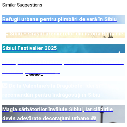
Similar Suggestions
Refugii urbane pentru plimbări de vară în Sibiu
🏛️ Sibiu – Orașul premierelor din istoria României
Sibiul Festivalier 2025
Sibiul, finalist la Destinația Anului 2025: Votează-
l între 4 și 25 martie! 🤳
💌 De la Valentine's la Dragobete: Idei și
recomandări pentru îndrăgostiți în Sibiu
Magia sărbătorilor învăluie Sibiul, iar clădirile
devin adevărate decorațiuni urbane 🎁