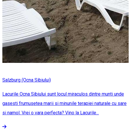
Salzburg (Ocna Sibiului)
Lacurile Ocna Sibiului sunt locul miraculos dintre munti unde
gasesti frumusetea marii si minunile terapiei naturale cu sare
si namol. Vrei o vara perfecta? Vino la Lacurile...