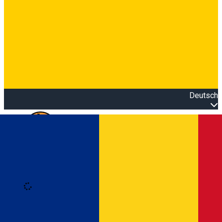
Deutsch
Open main menu
Loading
Anmeldung
Anmelden