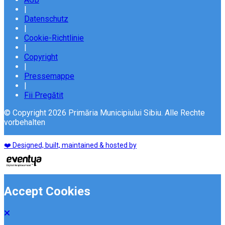
|
Datenschutz
|
Cookie-Richtlinie
|
Copyright
|
Pressemappe
|
Fii Pregătit
© Copyright 2026 Primăria Municipiului Sibiu. Alle Rechte
vorbehalten
❤️ Designed, built, maintained & hosted by
Accept Cookies