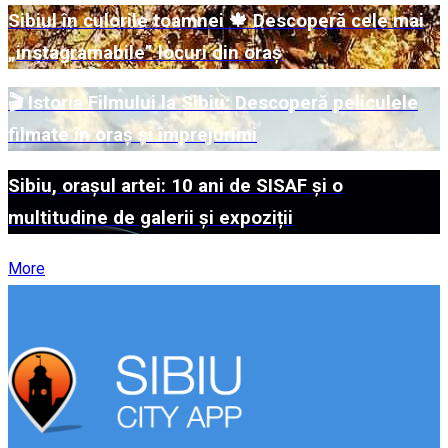
Sibiul în culorile toamnei 🍁 Descoperă cele mai
„instagramabile” locuri din oraș
🎬 Istoria Filmului la Sibiu: Descoperă peliculele
filmate în oraș și împrejurimi
Sibiu, orașul artei: 10 ani de SISAF și o
multitudine de galerii și expoziții
More