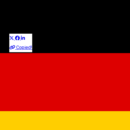
(Ocna Sibiului)
Erfahrungen
Experiences
Erfahrungen in Sibiu
Distribuie
Copied!
Ocna Sibiului 555600, Romania
View on map
https://www.facebook.com/LacurileNaturaleOcnaSibiului/
🏊 🌤️ 🏖️