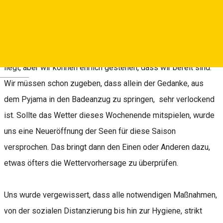
Jedes Jahr warten wir ungeduldig auf die Eröffnung der Seen
bei Salzburg (Ocna Sibiului). Dieses Jahr jedoch hat das
Warten die höchste Quote erreicht. Wir wissen nicht, ob es an
der Selbstisolation oder an dem sich verspätendem Sommer
liegt, aber wir können ehrlich gestehen, dass wir bereit sind.
Deutsch
Wir müssen schon zugeben, dass allein der Gedanke, aus
dem Pyjama in den Badeanzug zu springen, sehr verlockend
ist. Sollte das Wetter dieses Wochenende mitspielen, wurde
uns eine Neueröffnung der Seen für diese Saison
versprochen. Das bringt dann den Einen oder Anderen dazu,
etwas öfters die Wettervorhersage zu überprüfen.
Uns wurde vergewissert, dass alle notwendigen Maßnahmen,
von der sozialen Distanzierung bis hin zur Hygiene, strikt