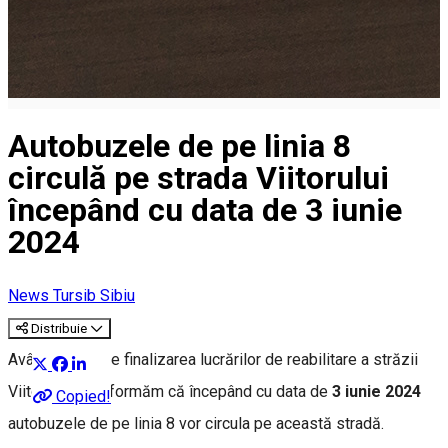
Autobuzele de pe linia 8
circulă pe strada Viitorului
începând cu data de 3 iunie
2024
News Tursib Sibiu
Distribuie
Având în vedere finalizarea lucrărilor de reabilitare a străzii
Viitorului, vă informăm că începând cu data de
3 iunie 2024
Copied!
autobuzele de pe linia 8 vor circula pe această stradă.