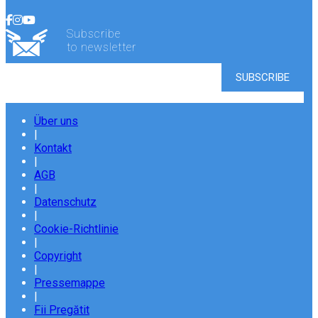
Subscribe
to newsletter
Über uns
|
Kontakt
|
AGB
|
Datenschutz
|
Cookie-Richtlinie
|
Copyright
|
Pressemappe
|
Fii Pregătit