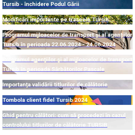
Tursib - închidere Podul Gării
Modificări importante pe traseele Tursib
Programul mijloacelor de transport și al agențiilor
Tursib în perioada 22.06.2024 - 24.06.2024
Programul agențiilor și al mijloacelor de transport
Tursib în perioada Sărbătorilor Pascale
Importanța validării titlurilor de călătorie
Tombola client fidel Tursib 2024
Ghid pentru călători: cum să procedezi în cazul
controlului titlurilor de călătorie TURSIB