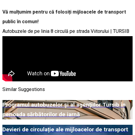
Vă mulțumim pentru că folosiți mijloacele de transport
public în comun!
Autobuzele de pe linia 8 circulă pe strada Viitorului | TURSIB
Similar Suggestions
Programul autobuzelor și al agențiilor Tursib în
perioada sărbătorilor de iarnă
Devieri de circulație ale mijloacelor de transport