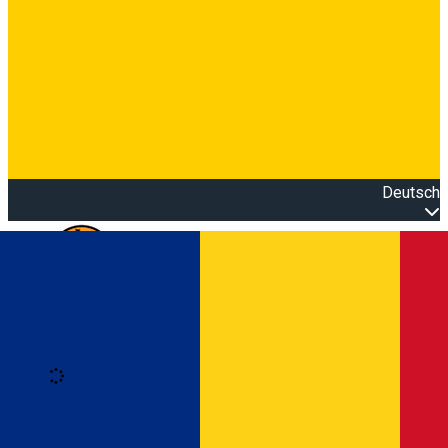
Deutsch
Open main menu
Loading
Anmeldung
Anmelden