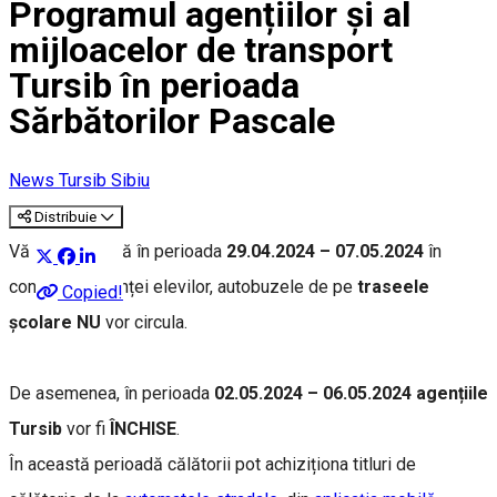
Programul agențiilor și al
mijloacelor de transport
Tursib în perioada
Sărbătorilor Pascale
News Tursib Sibiu
Distribuie
Vă informăm că în perioada
29.04.2024 – 07.05.2024
în
contextul vacanței elevilor, autobuzele de pe
traseele
Copied!
școlare
NU
vor circula.
De asemenea, în perioada
02.05.2024 – 06.05.2024
agențiile
Tursib
vor fi
ÎNCHISE
.
În această perioadă călătorii pot achiziționa titluri de