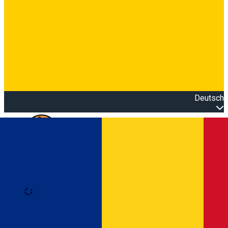
Deutsch
Open main menu
Loading
Anmeldung
Anmelden