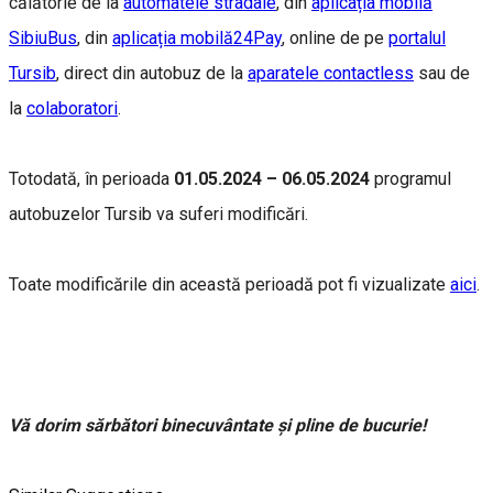
călătorie de la
automatele stradale
, din
aplicația mobilă
SibiuBus
, din
aplicația mobilă24Pay
, online de pe
portalul
Tursib
, direct din autobuz de la
aparatele contactless
sau de
la
colaboratori
.
Totodată, în perioada
01.05.2024 – 06.05.2024
programul
autobuzelor Tursib va suferi modificări.
Toate modificările din această perioadă pot fi vizualizate
aici
.
Vă dorim sărbători binecuvântate și pline de bucurie!