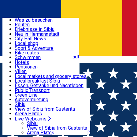
Entdecke
Was zu besuchen
Routen
Nützliche informationen
Erlebnisse in Sibiu
Podcast
Neu in Hermannstadt
Kultur
City Hall News
Aktivitäten & Abenteuer
Museen
Local shop
Kirchen
Sibiu Handwerker
Sport & Adventure
Parks, Zoo
Sibiul Verde
Bike routes
Unterkunft
Im Umkreis von Hermannstadt
Public services
Schwimmen
Română
Bildung
Reiten
Hotels
Wie komme ich nach Sibiu?
Fitnessstudio
Pensionen
Essen, Getränke & Nachtleben
Touristeninfo
Loc de joacă indoor
Villen
Reiseführer
Loc de joacă outdoor
Hostels
Local markets and grocery stores
Guided tours
Ski
Motels
Local breakfast Sibiu
Transport & Parken
Local publication
Eislaufen
Camping
Essen, Getränke und Nachtleben
Schönheitssalon
Yoga
Zimmer zu vermieten
Pizza
Public Transport
Wohnungen
Fast Food
Green Line
Live Webcams
Unterkunft außerhalb von Sibiu
Kaffeestube
Autovermietung
Konditorei
Fahrad verleih
Sibiu
Pub, Bar
Scooter rentals
View of Sibiu from Gusterita
Nachtclubs
Taxi
Arena Platoș
Bäckerei
Ride Sharing
Live Webcams
Home
News Tursib Sibiu
Programul agențiilor și al
Park-Tickets
Sibiu
Parkplätze
View of Sibiu from Gusterita
mijloacelor de transport Tursib în perioada Sărbătorilor
Ladestationen für Elektrofahrzeuge
Arena Platoș