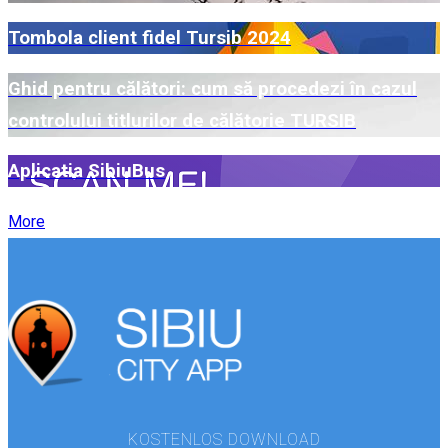
Tombola client fidel Tursib 2024
Ghid pentru călători: cum să procedezi în cazul
controlului titlurilor de călătorie TURSIB
Aplicatia SibiuBus
More
KOSTENLOS DOWNLOAD