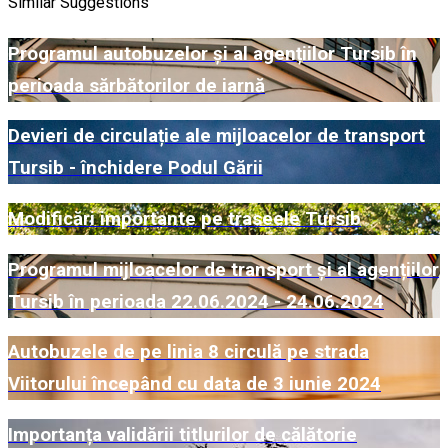
Similar Suggestions
Programul autobuzelor și al agențiilor Tursib în
perioada sărbătorilor de iarnă
Devieri de circulație ale mijloacelor de transport
Tursib - închidere Podul Gării
Modificări importante pe traseele Tursib
Programul mijloacelor de transport și al agențiilor
Tursib în perioada 22.06.2024 - 24.06.2024
Autobuzele de pe linia 8 circulă pe strada
Viitorului începând cu data de 3 iunie 2024
Importanța validării titlurilor de călătorie