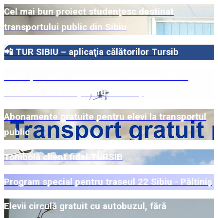
Cel mai bun proiect studențesc destinat
transportului public din Sibiu
📲 TUR SIBIU – aplicaţia călătorilor Tursib
ULBS şi Tursib reintroduc abonamentele cu
reducere de 50% pentru studenţi
Abonamente gratuite pentru elevi la transportul
public
Tombolă client fidel TURSIB
Program special pentru traseul 22 Sibiu - Păltiniș
Elevii circulă gratuit cu autobuzul, fără