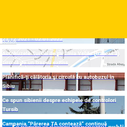
abonamentele Tursib
Programul de circulaţie al mijloacelor de
transport ale S.C. TURSIB S.A în zilele de
23.12.2021 - 02.01.2022
Deutsch
Autobuzele Tursib de pe Linia Verde (traseul 3)
circulă pe un traseu extins
Planifică-ţi călătoria şi circulă cu autobuzul în
Sibiu
Ce spun sibienii despre echipele de controlori
Tursib
Campania “Părerea TA contează” continuă