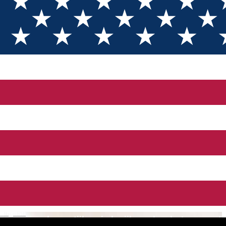
News Tursib Sibiu
Programul autobuzelor și al agențiilor Tursib în
perioada sărbătorilor de iarnă
Devieri de circulație ale mijloacelor de transport
Tursib - închidere Podul Gării
Modificări importante pe traseele Tursib
Programul mijloacelor de transport și al agențiilor
Tursib în perioada 22.06.2024 - 24.06.2024
Autobuzele de pe linia 8 circulă pe strada
Viitorului începând cu data de 3 iunie 2024
English
Programul agențiilor și al mijloacelor de transport