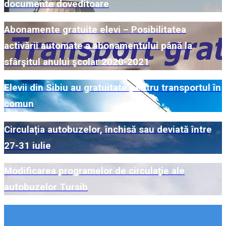
documente doveditoare
Abonamente gratuite elevi – Posibilitatea
activării automate a abonamentului până la
sfârşitul anului şcolar 2020-2021
Elevii din Sibiu au gratuitate pentru transportul în
comun
Circulația autobuzelor, închisă sau deviată între
27-31 iulie
Modificarea programelor de circulaţie ale
autobuzelor Tursib