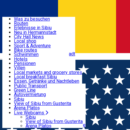
Entdecke
Was zu besuchen
Routen
Nützliche informationen
Erlebnisse in Sibiu
Podcast
Neu in Hermannstadt
Kultur
City Hall News
Aktivitäten & Abenteuer
Museen
Local shop
Kirchen
Sibiu Handwerker
Sport & Adventure
Parks, Zoo
Sibiul Verde
Bike routes
Unterkunft
Im Umkreis von Hermannstadt
Public services
Schwimmen
Română
Bildung
Reiten
Hotels
Wie komme ich nach Sibiu?
Fitnessstudio
Pensionen
Essen, Getränke & Nachtleben
Touristeninfo
Loc de joacă indoor
Villen
Reiseführer
Loc de joacă outdoor
Hostels
Local markets and grocery stores
Guided tours
Ski
Motels
Local breakfast Sibiu
Transport & Parken
Local publication
Eislaufen
Camping
Essen, Getränke und Nachtleben
Schönheitssalon
Yoga
Zimmer zu vermieten
Pizza
Public Transport
Wohnungen
Fast Food
Green Line
Live Webcams
Unterkunft außerhalb von Sibiu
Kaffeestube
Autovermietung
Konditorei
Fahrad verleih
Sibiu
Pub, Bar
Scooter rentals
View of Sibiu from Gusterita
Nachtclubs
Taxi
Arena Platoș
Bäckerei
Ride Sharing
Live Webcams
Home
News Tursib Sibiu
Park-Tickets
Sibiu
Parkplätze
View of Sibiu from Gusterita
Ladestationen für Elektrofahrzeuge
Arena Platoș