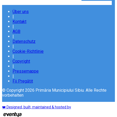
Über uns
|
Kontakt
|
AGB
|
Datenschutz
|
Cookie-Richtlinie
|
Copyright
|
Pressemappe
|
Fii Pregătit
© Copyright 2026 Primăria Municipiului Sibiu. Alle Rechte
vorbehalten
❤️ Designed, built, maintained & hosted by