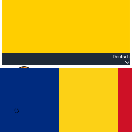
Deutsch
Open main menu
Loading
Anmeldung
Anmelden