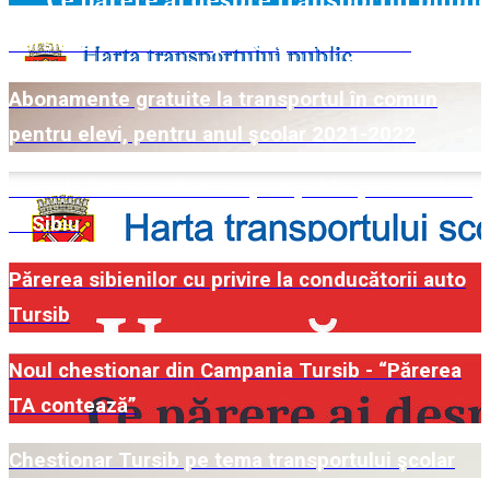
Tursib lansează transportul şcolar în Sibiu
Abonamente gratuite la transportul în comun
pentru elevi, pentru anul şcolar 2021-2022
Primele 7 trasee de transport public pentru elevi
în Sibiu
Părerea sibienilor cu privire la conducătorii auto
Tursib
Noul chestionar din Campania Tursib - “Părerea
TA contează”
Chestionar Tursib pe tema transportului şcolar