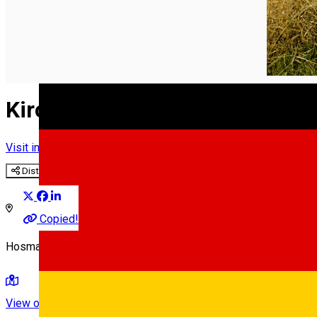
Kirchenburg Holzmengen
Visit in Sibiu County
Distribuie
Copied!
Hosman, Romania
View on map