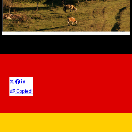
Kirchenburg Jakobsdorf
Visit in Sibiu County
Distribuie
Copied!
DJ143, Iacobeni 557109, Romania
View on map