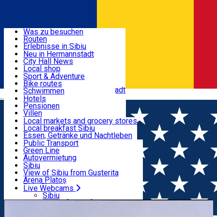
Entdecke
Was zu besuchen
Routen
Nützliche informationen
Erlebnisse in Sibiu
Podcast
Neu in Hermannstadt
Kultur
City Hall News
Aktivitäten & Abenteuer
Museen
Local shop
Kirchen
Sibiu Handwerker
Sport & Adventure
Parks, Zoo
Sibiul Verde
Bike routes
Unterkunft
Im Umkreis von Hermannstadt
Public services
Schwimmen
Română
Bildung
Reiten
Hotels
Wie komme ich nach Sibiu?
Fitnessstudio
Pensionen
Essen, Getränke & Nachtleben
Touristeninfo
Loc de joacă indoor
Villen
Reiseführer
Loc de joacă outdoor
Hostels
Local markets and grocery stores
Guided tours
Ski
Motels
Local breakfast Sibiu
Transport & Parken
Local publication
Eislaufen
Camping
Essen, Getränke und Nachtleben
Schönheitssalon
Yoga
Zimmer zu vermieten
Pizza
Public Transport
Wohnungen
Fast Food
Green Line
Live Webcams
Unterkunft außerhalb von Sibiu
Kaffeestube
Autovermietung
Konditorei
Fahrad verleih
Sibiu
Pub, Bar
Scooter rentals
View of Sibiu from Gusterita
Nachtclubs
Taxi
Arena Platoș
Bäckerei
Ride Sharing
Live Webcams
Home
Visit in Sibiu County
Kirchenburg Jakobsdorf
Park-Tickets
Sibiu
Parkplätze
View of Sibiu from Gusterita
Ladestationen für Elektrofahrzeuge
Arena Platoș